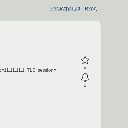
Регистрация
-
Вход
0
ip=11.11.11.1, TLS, session=
1