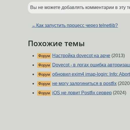
Вы не можете добавлять комментарии в эту т
←
Как запустить процесс через telnetlib?
Похожие темы
Настройка dovecot на арче
(2013)
Форум
Dovecot - в логах ошибка авторизац
Форум
обновил exim4 imap-login: Info: Abort
Форум
не могу залогиниться в postfix
(2020
Форум
iOS не ловит Postfix сервер
(2024)
Форум