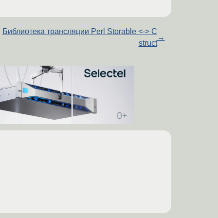
Библиотека трансляции Perl Storable <-> C
→
struct