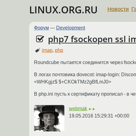
LINUX.ORG.RU
Новости
Г
Форум
—
Development
php7 fsockopen ssl i
imap
,
php
Roundcube пытается соединится через fsock
В логах почтовика dovecot: imap-login: Disconn
<WHKgjz$ $+CKOkTMz2gBfLmJ0>
В php.ini пусть к сертификату прописал - в 
webmak
★★
19.05.2016 15:29:31 +00:00