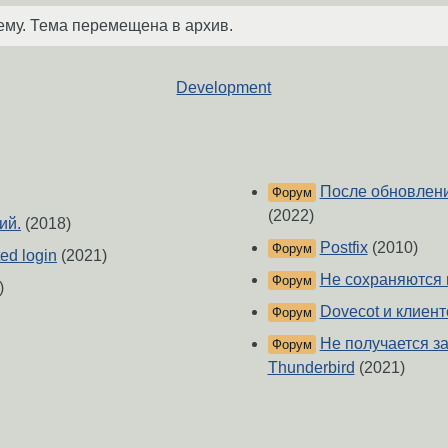
ему. Тема перемещена в архив.
Development
После обновления
Форум
(2022)
ий.
(2018)
Postfix
(2010)
Форум
ed login
(2021)
Не сохраняются 
Форум
)
Dovecot и клиен
Форум
Не получается з
Форум
Thunderbird
(2021)