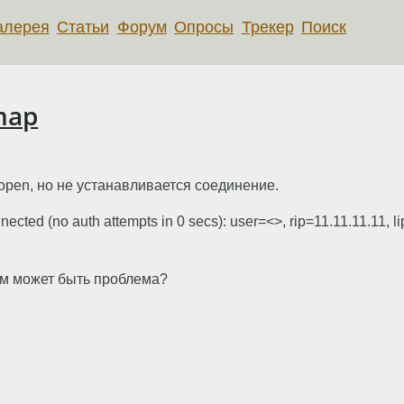
алерея
Статьи
Форум
Опросы
Трекер
Поиск
map
open, но не устанавливается соединение.
ected (no auth attempts in 0 secs): user=<>, rip=11.11.11.11, l
чем может быть проблема?