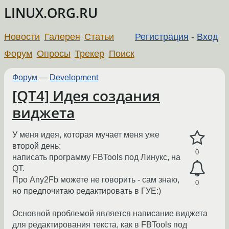
LINUX.ORG.RU
Новости
Галерея
Статьи
Регистрация
-
Вход
Форум
Опросы
Трекер
Поиск
Форум
—
Development
[QT4] Идея создания
виджета
У меня идея, которая мучает меня уже
второй день:
0
написать программу FBTools под Линукс, на
QT.
Про Any2Fb можете не говорить - сам знаю,
0
но предпочитаю редактировать в ГУЕ:)
Основной проблемой является написание виджета
для редактирования текста, как в FBTools под