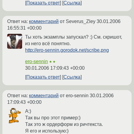
Показать ответ
Ссылка
Ответ на:
комментарий
от Severus_Zley
30.01.2006
16:55:31 +00:00
Ты хоть экзамплы запускал? :) См. скришот,
из него всё понятно.
http://ero-sennin.gorodok.net/scribe.png
ero-sennin
★★
30.01.2006 17:09:43 +00:00
Показать ответ
Ссылка
Ответ на:
комментарий
от ero-sennin
30.01.2006
17:09:43 +00:00
А:)
Так вы про этот пример:)
Так это ж ордерформ из ричтекста.
Я его и использую:)