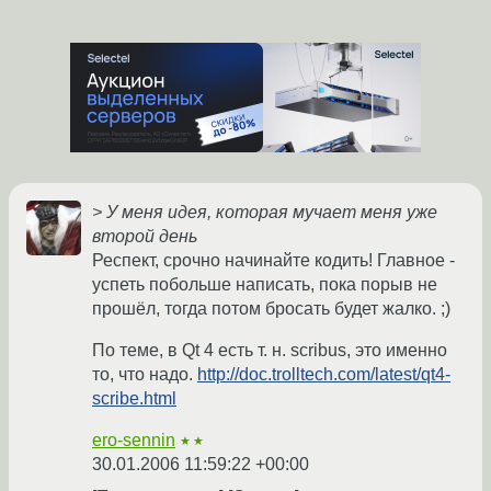
> У меня идея, которая мучает меня уже
второй день
Респект, срочно начинайте кодить! Главное -
успеть побольше написать, пока порыв не
прошёл, тогда потом бросать будет жалко. ;)
По теме, в Qt 4 есть т. н. scribus, это именно
то, что надо.
http://doc.trolltech.com/latest/qt4-
scribe.html
ero-sennin
★★
30.01.2006 11:59:22 +00:00