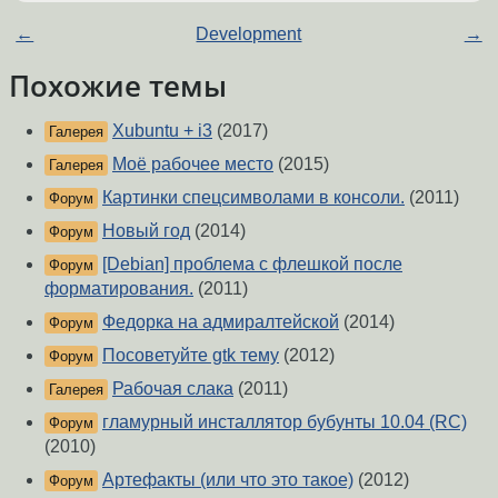
←
Development
→
Похожие темы
Xubuntu + i3
(2017)
Галерея
Моё рабочее место
(2015)
Галерея
Картинки спецсимволами в консоли.
(2011)
Форум
Новый год
(2014)
Форум
[Debian] проблема с флешкой после
Форум
форматирования.
(2011)
Федорка на адмиралтейской
(2014)
Форум
Посоветуйте gtk тему
(2012)
Форум
Рабочая слака
(2011)
Галерея
гламурный инсталлятор бубунты 10.04 (RC)
Форум
(2010)
Артефакты (или что это такое)
(2012)
Форум