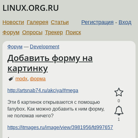
LINUX.ORG.RU
Новости
Галерея
Статьи
Регистрация
-
Вход
Форум
Опросы
Трекер
Поиск
Форум
—
Development
Добавить форму на
картинку
modx
,
форма
http://artsnab74.ru/akciya/#mega
0
Эти 6 картинок открываются с помощью
fanybox. Как можно добавить к ним форму,
не поломав ничего?
1
https://itmages.ru/image/view/3981956/fd997657