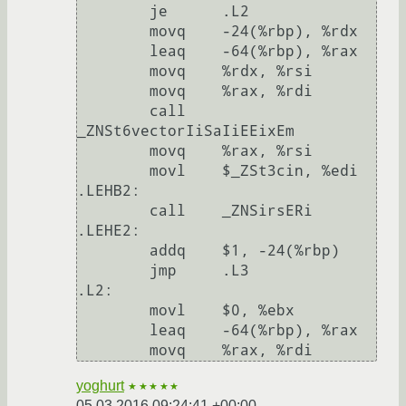
	je	.L2

	movq	-24(%rbp), %rdx

	leaq	-64(%rbp), %rax

	movq	%rdx, %rsi

	movq	%rax, %rdi

	call	
_ZNSt6vectorIiSaIiEEixEm

	movq	%rax, %rsi

	movl	$_ZSt3cin, %edi

.LEHB2:

	call	_ZNSirsERi

.LEHE2:

	addq	$1, -24(%rbp)

	jmp	.L3

.L2:

	movl	$0, %ebx

	leaq	-64(%rbp), %rax

yoghurt
★★★★★
05.03.2016 09:24:41 +00:00