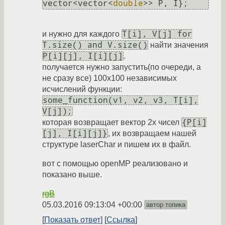
vector<vector<
double
>> P, I};
Т[i], V[j] for
и нужно для каждого
T.size() and V.size()
найти значения
P[i][j], I[i][j]
.
получается нужно запустить(по очереди, а
не сразу все) 100x100 независимых
исчислений функции:
some_function(v1, v2, v3, T[i],
V[j]);
{P[i]
которая возвращает вектор 2x чисел
[j], I[i][j]}
, их возвращаем нашей
структуре laserChar и пишем их в файл.
вот с помощью openMP реализовано и
показано выше.
rgB
05.03.2016 09:13:04 +00:00
автор топика
Показать ответ
Ссылка