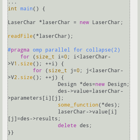
int
main
()
{

LaserChar *laserChar = 
new
 LaserChar;

readFile
(*laserChar);

#
pragma
 omp parallel for collapse(2)
for
 (
size_t
 i=
0
; i<laserChar-
>V
1.
size
(); ++i) {       

for
 (
size_t
 j=
0
; j<laserChar-
>V
2.
size
(); ++j) {

                Design *des=
new
 Design;

                des->value=laserChar-
>parameters[i][j];

some_function
(*des);

                laserChar->value[i]
[j]=des->results;

delete
 des;

}}
