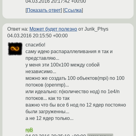
04.03.2016 20:17:42 +00:00
Показать ответ
Ссылка
Ответ на:
Может будет полезно
от Jurik_Phys
04.03.2016 20:15:50 +00:00
спасибо!
саму идею распараллеливания я так и
представляю...
у меня эти 100x100 между собой
независимо...
можно же создать 100 объектов(mpi) по 100
потоков (openmp)...
или идеально: n(количество нод) по 1e4/n
потоков... как то так
важно что бы все 6 нод пo 12 ядер постояно
были загруженны...
а не 12 ядер только...
rgB