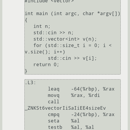
#include <vector>

int main (int argc, char *argv[])

{

   int n;

   std::cin >> n;

   std::vector<int> v(n);

   for (std::size_t i = 0; i < 
v.size(); i++)

	std::cin >> v[i];

   return 0;

.L3:

	leaq	-64(%rbp), %rax

	movq	%rax, %rdi

	call	
_ZNKSt6vectorIiSaIiEE4sizeEv

	cmpq	-24(%rbp), %rax

	seta	%al

	testb	%al, %al
