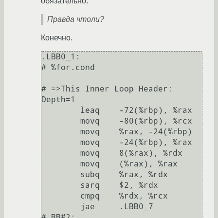
обязательно.
Правда чтоли?
Конечно.
.LBB0_1:                                
# %for.cond

# =>This Inner Loop Header: 
Depth=1

        leaq    -72(%rbp), %rax

        movq    -80(%rbp), %rcx

        movq    %rax, -24(%rbp)

        movq    -24(%rbp), %rax

        movq    8(%rax), %rdx

        movq    (%rax), %rax

        subq    %rax, %rdx

        sarq    $2, %rdx

        cmpq    %rdx, %rcx

        jae     .LBB0_7

# BB#2:                                 