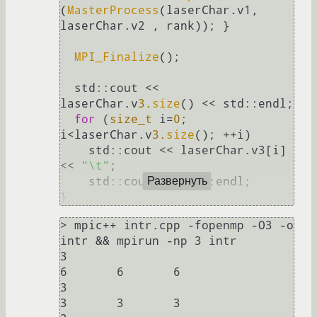
(
MasterProcess
(laserChar.v1, 
laserChar.v2 , rank)); }

MPI_Finalize
();

  std::cout << 
laserChar.v
3.
size
() << std::endl;

for
 (
size_t
 i=
0
; 
i<laserChar.v
3.
size
(); ++i) 

    std::cout << laserChar.v3[i] 
<< 
"\t"
;

    std::cout << std::endl;

Развернуть
}
> mpic++ intr.cpp -fopenmp -O3 -o 
intr && mpirun -np 3 intr

3

6       6       6

3

3       3       3
