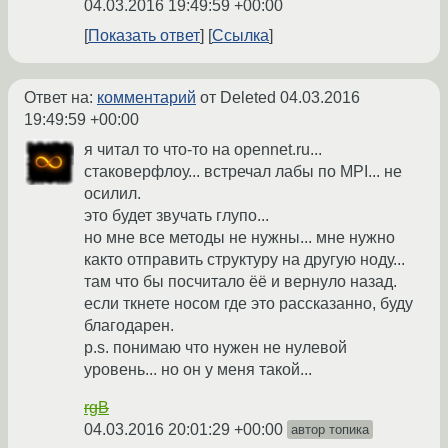
04.03.2016 19:49:59 +00:00
Показать ответ
Ссылка
Ответ на:
комментарий
от Deleted
04.03.2016
19:49:59 +00:00
я читал то что-то на opennet.ru...
стаковерфлоу... встречал лабы по MPI... не
осилил.
это будет звучать глупо...
но мне все методы не нужны... мне нужно
както отправить структуру на другую ноду...
там что бы посчитало ёё и вернуло назад.
если ткнете носом где этo рассказанно, буду
благодарен.
p.s. понимаю что нужен не нулевой
уровень... но он у меня такой...
rgB
04.03.2016 20:01:29 +00:00
автор топика