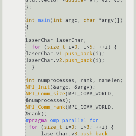
std::vector <
double
> v1, v2, v3;

};

int
main
(
int
 argc, 
char
 *argv[])
{

LaserChar laserChar;

for
 (
size_t
 i=
0
; i<
5
; ++i) { 
laserChar.v
1.
push_back
(i); 
laserChar.v
2.
push_back
(i);

  }

int
MPI_Init
MPI_Comm_size
(MPI_COMM_WORLD, 
MPI_Comm_rank
(MPI_COMM_WORLD, 
#
pragma
 omp parallel for
for
 (
size_t
 i=
0
; i<
3
; ++i) {

     laserChar.v
3.
push_back