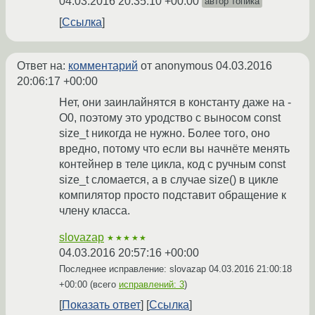
04.03.2016 20:35:10 +00:00
автор топика
Ссылка
Ответ на:
комментарий
от anonymous
04.03.2016
20:06:17 +00:00
Нет, они заинлайнятся в константу даже на -
O0, поэтому это уродство с выносом const
size_t никогда не нужно. Более того, оно
вредно, потому что если вы начнёте менять
контейнер в теле цикла, код с ручным const
size_t сломается, а в случае size() в цикле
компилятор просто подставит обращение к
члену класса.
slovazap
★★★★★
04.03.2016 20:57:16 +00:00
Последнее исправление: slovazap
04.03.2016 21:00:18
+00:00
(всего
исправлений: 3
)
Показать ответ
Ссылка