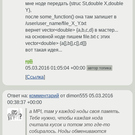
мне ноде передать {struc St,double X,double
Y},
после some_function() она там запишет в
/user/user_name/file_X_Y.txt
вернет vector<double> {a,b,c,d} в мастер...
на основной ноде пишем file.txt с этих
vector<double> {a[],b[],c[],d[]}
вот такая идея...
rgB
05.03.2016 01:05:04 +00:00
автор топика
Ссылка
Ответ на:
комментарий
от dimon555
05.03.2016
00:38:37 +00:00
а MPI, там у каждой ноды своя память.
Тебе нужно, чтобы каждая нода
считала кусок и потом это где-то
собиралось. Ноды обмениваются