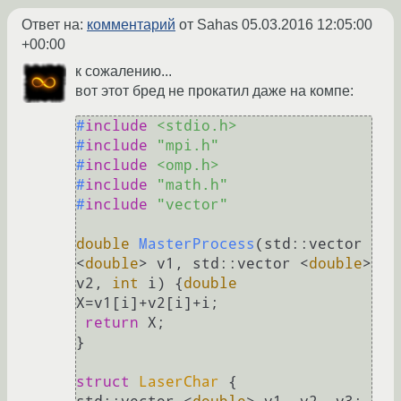
Ответ на:
комментарий
от Sahas
05.03.2016 12:05:00
+00:00
к сожалению...
вот этот бред не прокатил даже на компe:
#
include
<stdio.h>
#
include
"mpi.h"
#
include
<omp.h>
#
include
"math.h"
#
include
"vector"
double
MasterProcess
(std::vector 
<
double
> v1, std::vector <
double
> 
v2, 
int
 i)
{
double
X=v1[i]+v2[i]+i;

return
 X;

}

struct
LaserChar
 {
