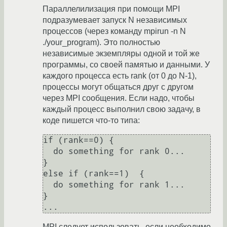
Параллелилизация при помощи MPI
подразумевает запуск N независимых
процессов (через команду mpirun -n N
./your_program). Это полностью
независимые экземпляры одной и той же
программы, со своей памятью и данными. У
каждого процесса есть rank (от 0 до N-1),
процессы могут общаться друг с другом
через MPI сообщения. Если надо, чтобы
каждый процесс выполнил свою задачу, в
коде пишется что-то типа:
if (rank==0) {

  do something for rank 0...

}

else if (rank==1)  {

  do something for rank 1...

}

MPI следует использовать, если необходимо