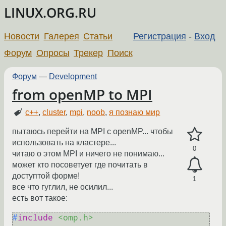
LINUX.ORG.RU
Новости
Галерея
Статьи
Регистрация
-
Вход
Форум
Опросы
Трекер
Поиск
Форум
—
Development
from openMP to MPI
c++
,
cluster
,
mpi
,
noob
,
я познаю мир
пытаюсь перейти на MPI с openMP... чтобы
использовать на кластере...
0
читаю о этом MPI и ничего не понимаю...
может кто посоветует где почитать в
доступтой форме!
1
все что гуглил, не осилил...
есть вот такое:
#
include
<omp.h>