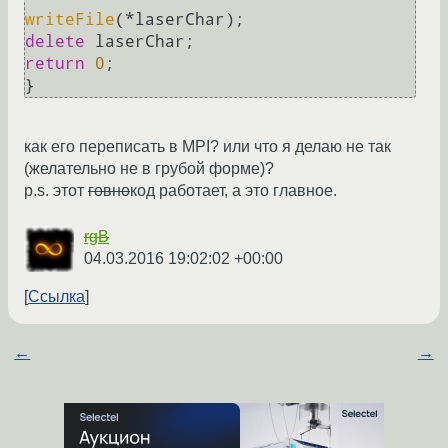
writeFile
delete
return
0
;

как его переписать в MPI? или что я делаю не так
(желательно не в грубой форме)?
p.s. этот
говно
код работает, а это главное.
rgB
04.03.2016 19:02:02 +00:00
Ссылка
←
→