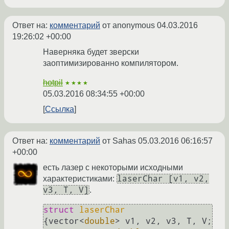
Ответ на:
комментарий
от anonymous
04.03.2016
19:26:02 +00:00
Наверняка будет зверски
заоптимизированно компилятором.
hotpil
★★★★
05.03.2016 08:34:55 +00:00
Ссылка
Ответ на:
комментарий
от Sahas
05.03.2016 06:16:57
+00:00
есть лазер с некоторыми исходными
laserChar [v1, v2,
характеристиками:
v3, T, V]
.
struct
laserChar
{vector<
double
> v1, v2, v3, T, V; 
