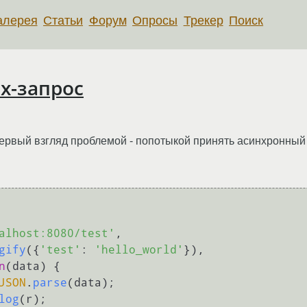
алерея
Статьи
Форум
Опросы
Трекер
Поиск
ax-запрос
первый взгляд проблемой - попотыкой принять асинхронный 
alhost:8080/test'
,

gify
({
'test'
: 
'hello_world'
}),

n
(
data
) {

JSON
.
parse
(data);

log
(r);
