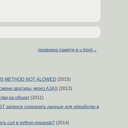
проверка памяти в u-boot
→
 405 METHOD NOT ALOWED
(2015)
смене аватары через AJAX
(2013)
ылки на объект
(2011)
OST запросе сохранить данные для обработки в
ть curl в python-requests?
(2014)