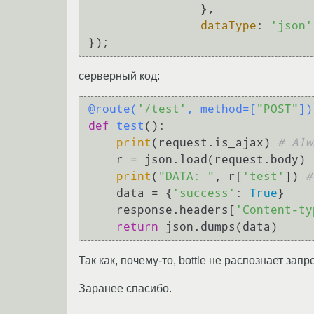
		},

dataType
: 
'json'
серверный код:
@route(
'/test'
, method=[
"POST"
]
)
def
test
():

print
(request.is_ajax) 
# Alw
    r = json.load(request.body)

print
(
"DATA: "
, r[
'test'
]) 
#
    data = {
'success'
: 
True
}

    response.headers[
'Content-ty
return
Так как, почему-то, bottle не распознает за
Заранее спасибо.