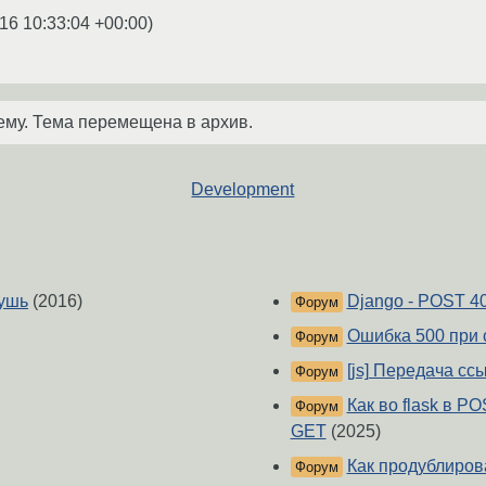
16 10:33:04 +00:00
)
ему. Тема перемещена в архив.
Development
чушь
(2016)
Django - POST
Форум
Ошибка 500 при 
Форум
[js] Передача сс
Форум
Как во flask в P
Форум
GET
(2025)
Как продублирова
Форум