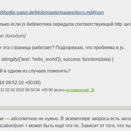
null/bottle.paws.de/blob/master/pages/docs.md#json
 только если js библиотека передала соответствующий http заг
не доходит)
е эта страница работает? Подозреваю, что проблема в js.
ringify({'test': 'hello_world'}), success: function(data) {
й в одном из случаев поменять?
16 09:52:10 +00:00
)
i11
02.03.2016 09:59:04 +00:00
(всего
исправлений: 3
)
чае — абсолютное не нужно. В экземпляре запроса есть заго
ication/json + может быть ещё что-то. Зависит от того, что 