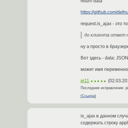
return data
https://github.com/def
request.is_ajax - это
до клиента ответ 
ну а просто в браузер
Вот здесь - data: JSON.st
может имя переменно
pi11
(
02.03.20
★★★★★
Последнее исправление: p
Ссылка
is_ajax в данном слу
содержать строку appl