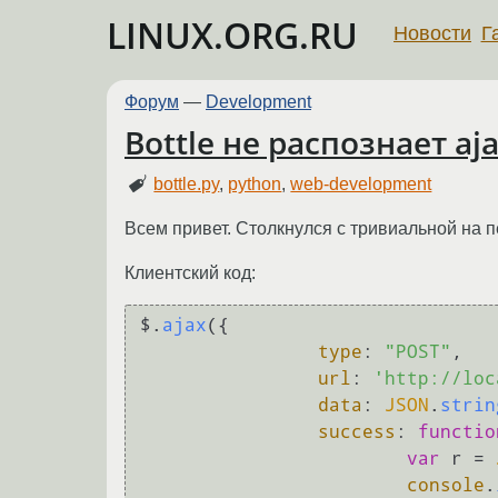
LINUX.ORG.RU
Новости
Г
Форум
—
Development
Bottle не распознает aj
bottle.py
,
python
,
web-development
Всем привет. Столкнулся с тривиальной на 
Клиентский код:
$.
ajax
({

type
: 
"POST"
,

url
: 
'http://loc
data
: 
JSON
.
strin
success
: 
functio
var
 r = 
console
.