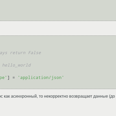
ays return False
 hello_world
pe'
] = 
'application/json'
прос как асинхронный, то некорректно возвращает данные (до 