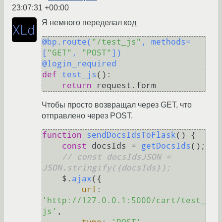
23:07:31 +00:00
Я немного переделал код
@bp.route(
"/test_js"
, methods=
[
"GET"
, 
"POST"
]
)
@login_required
def
test_js
():

return
Чтобы просто возвращал через GET, что
отправлено через POST.
function
sendDocsIdsToFlask
(
) {

const
 docsIds = 
getDocsIds
();

// const docsIdsJSON = 
JSON.stringify({docsIds});
    $.
ajax
({

url
: 
'http://127.0.0.1:5000/cart/test_
js'
,
