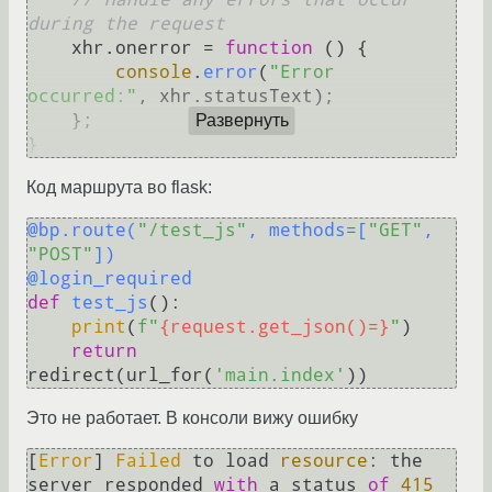
during the request
    xhr.
onerror
 = 
function
 (
) {

console
.
error
(
"Error 
occurred:"
, xhr.
statusText
);

    };

Развернуть
Код маршрута во flask:
@bp.route(
"/test_js"
, methods=[
"GET"
, 
"POST"
]
)
@login_required
def
test_js
():

print
(
f"
{request.get_json()=}
"
)

return
redirect(url_for(
'main.index'
Это не работает. В консоли вижу ошибку
[
Error
] 
Failed
 to load 
resource
: the 
server responded 
with
 a status 
of
415