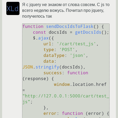
Я с jquery не знаком от слова совсем. С js то
всего неделю вожусь. Почитал про jquery,
получилось так
function
sendDocsIdsToFlask
(
) {

const
 docsIds = 
getDocsIds
();

    $.
ajax
({

url
: 
'/cart/test_js'
,

type
: 
'POST'
,

dataType
: 
'json'
,

data
: 
JSON
.
stringify
(docsIds),

success
: 
function
(
response
) {

window
.
location
.
href
= 
"http://127.0.0.1:5000/cart/test_
js"
;

        },

error
: 
function
 (
error
) {
