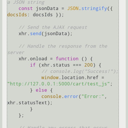
a JSON string
const
 jsonData = 
JSON
.
stringify
({ 
docsIds
: docsIds });

// Send the AJAX request
    xhr.
send
(jsonData);

// Handle the response from the 
server
    xhr.
onload
 = 
function
 (
) {

if
 (xhr.
status
 === 
200
) {

// console.log("Success!");
window
.
location
.
href
 = 
"http://127.0.0.1:5000/cart/test_js"
;

        } 
else
 {

console
.
error
(
"Error:"
, 
xhr.
statusText
);

        }

    };

// Handle any errors that occur 