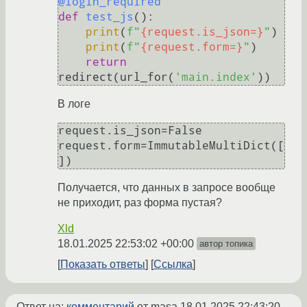
@login_required
def
test_js
():

print
(
f"
{request.is_json=}
"
)

print
(
f"
{request.form=}
"
)

return
redirect(url_for(
'main.index'
В логе
request.is_json=False

request.form=ImmutableMultiDict([
Получается, что данных в запросе вообще
не приходит, раз форма пустая?
Xld
18.01.2025 22:53:02 +00:00
автор топика
Показать ответы
Ссылка
Ответ на:
комментарий
от masa
18.01.2025 22:43:20