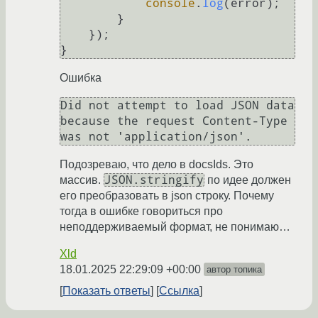
console
.
log
(error);

        }

    });

Ошибка
Did not attempt to load JSON data 
because the request Content-Type 
Подозреваю, что дело в docsIds. Это
JSON.stringify
массив.
по идее должен
его преобразовать в json строку. Почему
тогда в ошибке говориться про
неподдерживаемый формат, не понимаю…
Xld
18.01.2025 22:29:09 +00:00
автор топика
Показать ответы
Ссылка