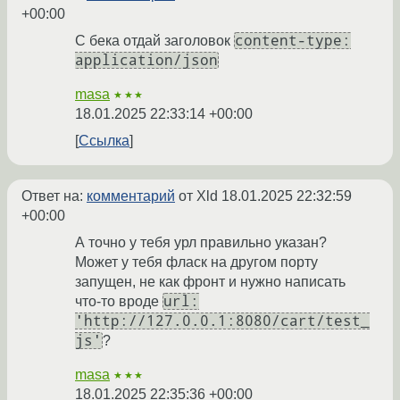
+00:00
content-type:
С бека отдай заголовок
application/json
masa
★★★
18.01.2025 22:33:14 +00:00
Ссылка
Ответ на:
комментарий
от Xld
18.01.2025 22:32:59
+00:00
А точно у тебя урл правильно указан?
Может у тебя фласк на другом порту
запущен, не как фронт и нужно написать
url:
что-то вроде
'http://127.0.0.1:8080/cart/test_
js'
?
masa
★★★
18.01.2025 22:35:36 +00:00