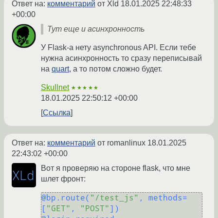
Ответ на:
комментарий
от Xld
18.01.2025 22:48:33
+00:00
Тут еще и асинхронность
У Flask-а нету asynchronous API. Если тебе
нужна асинхронность то сразу переписывай
на
quart
, а то потом сложно будет.
Skullnet
★★★★★
18.01.2025 22:50:12 +00:00
Ссылка
Ответ на:
комментарий
от romanlinux
18.01.2025
22:43:02 +00:00
Вот я проверяю на стороне flask, что мне
шлет фронт:
@bp.route(
"/test_js"
, methods=
[
"GET"
, 
"POST"
]
)