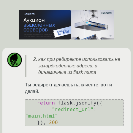
как при редиректе использовать не
захардкоденные адреса, а
динамичные из flask типа
Ты редирект делаешь на клиенте, вот и
делай.
return
 flask.jsonify({

"redirect_url"
: 
"main.html"
    }), 
200