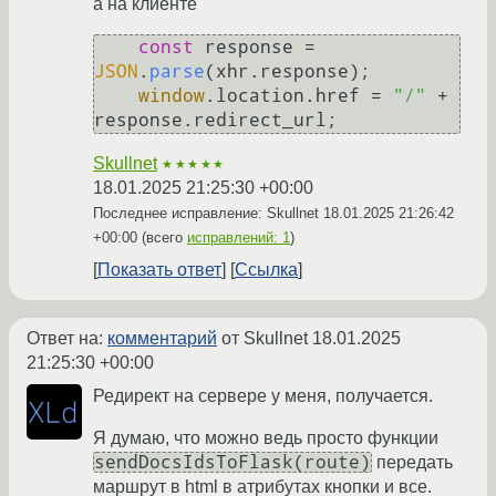
а на клиенте
const
 response = 
JSON
.
parse
(xhr.
response
);

window
.
location
.
href
 = 
"/"
 + 
response.
redirect_url
Skullnet
★★★★★
18.01.2025 21:25:30 +00:00
Последнее исправление: Skullnet
18.01.2025 21:26:42
+00:00
(всего
исправлений: 1
)
Показать ответ
Ссылка
Ответ на:
комментарий
от Skullnet
18.01.2025
21:25:30 +00:00
Редирект на сервере у меня, получается.
Я думаю, что можно ведь просто функции
sendDocsIdsToFlask(route)
передать
маршрут в html в атрибутах кнопки и все.