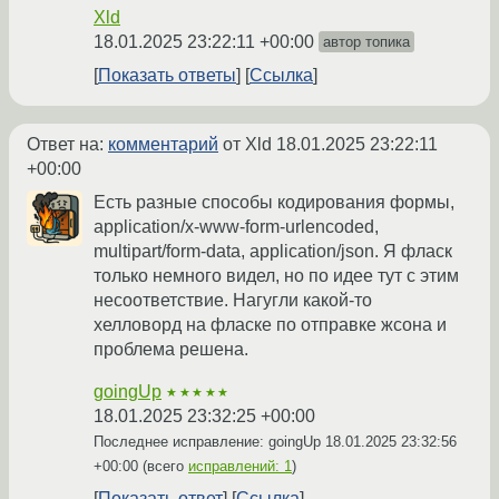
Xld
18.01.2025 23:22:11 +00:00
автор топика
Показать ответы
Ссылка
Ответ на:
комментарий
от Xld
18.01.2025 23:22:11
+00:00
Есть разные способы кодирования формы,
application/x-www-form-urlencoded,
multipart/form-data, application/json. Я фласк
только немного видел, но по идее тут с этим
несоответствие. Нагугли какой-то
хелловорд на фласке по отправке жсона и
проблема решена.
goingUp
★★★★★
18.01.2025 23:32:25 +00:00
Последнее исправление: goingUp
18.01.2025 23:32:56
+00:00
(всего
исправлений: 1
)
Показать ответ
Ссылка