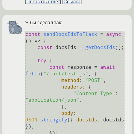
Показать ответ
Ссылка
Я бы сделал так:
const
sendDocsIdsToFlask
 = 
async
(
) => {

const
 docsIds = 
getDocsIds
();

try
 {

const
 response = 
await
fetch
(
"/cart/test_js"
, {

method
: 
"POST"
,

headers
: {

"Content-Type"
: 
"application/json"
,

            },

body
: 
JSON
.
stringify
({ 
docsIds
: docsIds 
}),

        });
