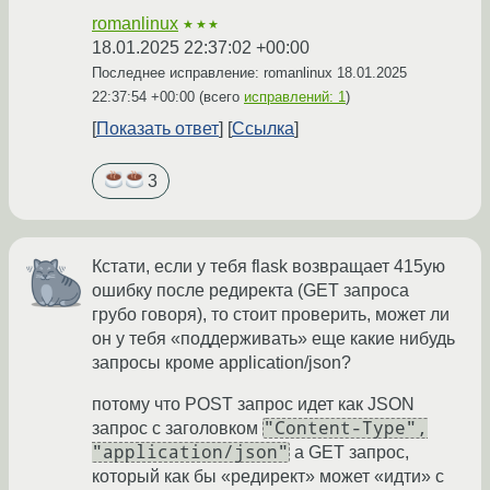
romanlinux
★★★
18.01.2025 22:37:02 +00:00
Последнее исправление: romanlinux
18.01.2025
22:37:54 +00:00
(всего
исправлений: 1
)
Показать ответ
Ссылка
3
Кстати, если у тебя flask возвращает 415ую
ошибку после редиректа (GET запроса
грубо говоря), то стоит проверить, может ли
он у тебя «поддерживать» еще какие нибудь
запросы кроме application/json?
потому что POST запрос идет как JSON
"Content-Type",
запрос с заголовком
"application/json"
а GET запрос,
который как бы «редирект» может «идти» с