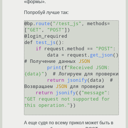
«формы».
Попробуй лучше так:
@bp.
route
(
"/test_js"
, methods=
[
"GET"
, 
"POST"
])

@login_required

def 
test_js
():

if
 request.
method
 == 
"POST"
:

        data = request.
get_json
()  
# Получение данных 
JSON
print
(f
"Received JSON: 
{data}"
)  # Логируем для проверки

return
jsonify
(data)  # 
Возвращаем 
JSON
 для проверки

return
jsonify
({
"message"
: 
"GET request not supported for 
this operation."
})

А еще судя по всему прикол может быть в