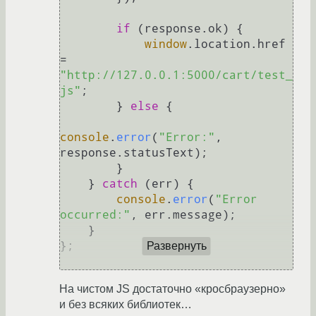
if
 (response.
ok
) {

window
.
location
.
href
= 
"http://127.0.0.1:5000/cart/test_
js"
;

        } 
else
 {

console
.
error
(
"Error:"
, 
response.
statusText
);

        }

    } 
catch
 (err) {

console
.
error
(
"Error 
occurred:"
, err.
message
);

    }

};

Развернуть
На чистом JS достаточно «кросбраузерно»
и без всяких библиотек…