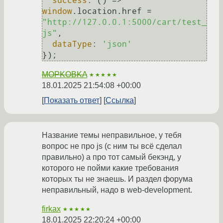
success
: 
() =>
window
.
location
.
href
 = 
"http://127.0.0.1:5000/cart/test_
js"
,

dataType
: 
'json'
MOPKOBKA
★★★★★
18.01.2025 21:54:08 +00:00
Показать ответ
Ссылка
Название темы неправильное, у тебя
вопрос не про js (с ним ты всё сделал
правильно) а про тот самый бекэнд, у
которого не пойми какие требования
которых ты не знаешь. И раздел форума
неправильный, надо в web-development.
firkax
★★★★★
18.01.2025 22:20:24 +00:00