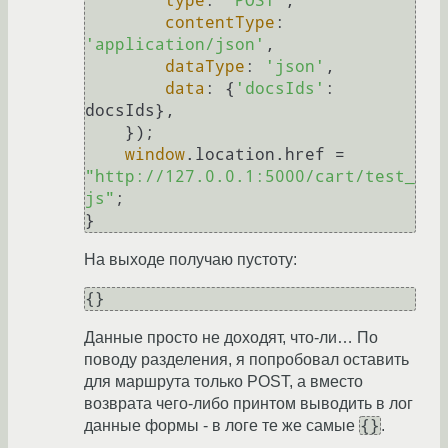
type
: 
'POST'
,

contentType
: 
'application/json'
,

dataType
: 
'json'
,

data
: {
'docsIds'
: 
docsIds},

    });

window
.
location
.
href
 = 
"http://127.0.0.1:5000/cart/test_
js"
;

На выходе получаю пустоту:
Данные просто не доходят, что-ли… По
поводу разделения, я попробовал оставить
для маршрута только POST, а вместо
возврата чего-либо принтом выводить в лог
{}
данные формы - в логе те же самые
.