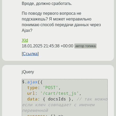
Вроде, должно сработать.
По поводу первого вопроса не
подскажешь? Я может неправильно
понимаю способ передачи данных через
Ajax?
Xld
18.01.2025 21:45:38 +00:00
автор топика
Ссылка
jQuery
$.
ajax
({

type
: 
'POST'
,

url
: 
'/cart/test_js'
,

data
: { docsIds }, 
// так можно 
если ключ совпадает с именем 
переменной