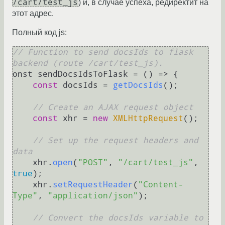
/cart/test_js
) и, в случае успеха, редиректит на
этот адрес.
Полный код js:
// Function to send docsIds to flask 
backend (route /cart/test_js).
onst sendDocsIdsToFlask = 
() =>
 {

const
 docsIds = 
getDocsIds
();

// Create an AJAX request object
const
 xhr = 
new
XMLHttpRequest
();

// Set up the request headers and 
data
    xhr.
open
(
"POST"
, 
"/cart/test_js"
, 
true
);

    xhr.
setRequestHeader
(
"Content-
Type"
, 
"application/json"
);

// Convert the docsIds variable to 