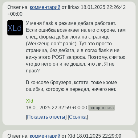
Ответ на:
комментарий
от firkax
18.01.2025 22:26:42
+00:00
У меня flask в режиме дебага работает.
Если ошибка возникает на его стороне, там
спец. форма дебаг лога на странице
(Werkzeug don’t panic). Тут это просто
страница, без дебага, и в логах flask я не
вижу этого POST запроса. Поэтому, считаю,
что до него он и не дошел, что ли. Я не
прав?
В консоле браузера, кстати, тоже кроме
ошибки, которую я передал, ничего нет.
Xld
18.01.2025 22:32:59 +00:00
автор топика
Показать ответы
Ссылка
Ответ на:
комментарий
от Xld
18.01.2025 22:29:09