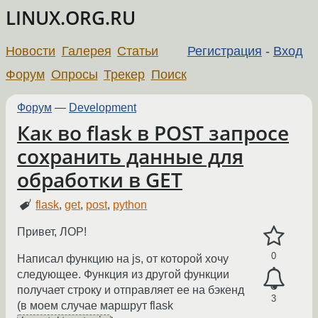
LINUX.ORG.RU
Новости
Галерея
Статьи
Регистрация
-
Вход
Форум
Опросы
Трекер
Поиск
Форум
—
Development
Как во flask в POST запросе
сохранить данные для
обработки в GET
flask
,
get
,
post
,
python
Привет, ЛОР!
0
Написал функцию на js, от которой хочу
следующее. Функция из другой функции
получает строку и отправляет ее на бэкенд
3
(в моем случае маршрут flask