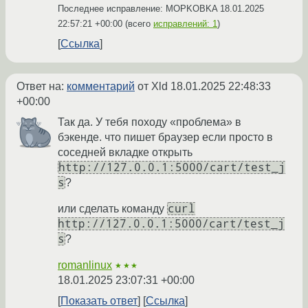
Последнее исправление: MOPKOBKA
18.01.2025
22:57:21 +00:00
(всего
исправлений: 1
)
Ссылка
Ответ на:
комментарий
от Xld
18.01.2025 22:48:33
+00:00
Так да. У тебя походу «проблема» в
бэкенде. что пишет браузер если просто в
соседней вкладке открыть
http://127.0.0.1:5000/cart/test_j
s
?
curl
или сделать команду
http://127.0.0.1:5000/cart/test_j
s
?
romanlinux
★★★
18.01.2025 23:07:31 +00:00
Показать ответ
Ссылка