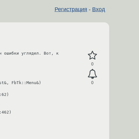
Регистрация
-
Вход
 ошибки углядел. Вот, к 
0
t&, FbTk::Menu&) 
0
62)

462)
