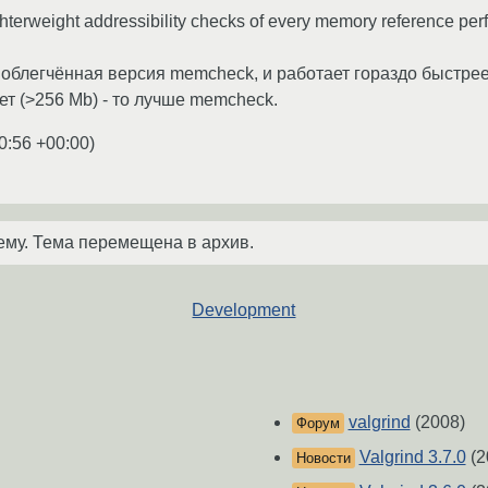
ghterweight addressibility checks of every memory reference pe
о облегчённая версия memcheck, и работает гораздо быстре
ет (>256 Mb) - то лучше memcheck.
0:56 +00:00
)
ему. Тема перемещена в архив.
Development
valgrind
(2008)
Форум
Valgrind 3.7.0
(2
Новости