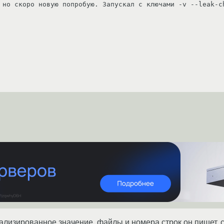
 но скоро новую попробую. Запускал с ключами -v --leak-c
лизированное значение, файлы и номера строк он пишет, с