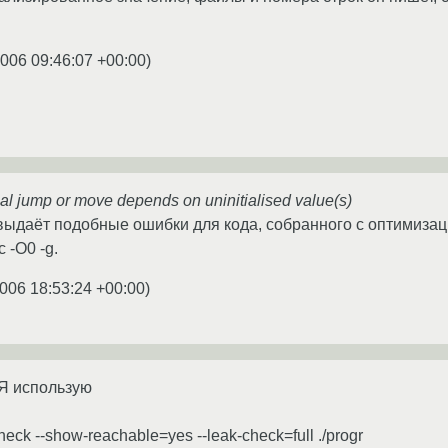
2006 09:46:07 +00:00
)
l jump or move depends on uninitialised value(s)
 выдаёт подобные ошибки для кода, собранного с оптимизаци
 -O0 -g.
006 18:53:24 +00:00
)
 Я использую
check --show-reachable=yes --leak-check=full ./progr