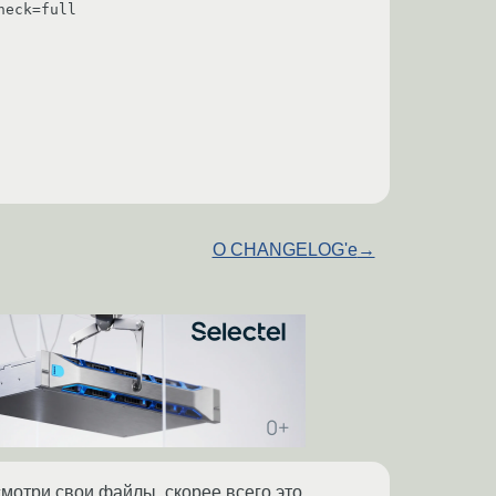
heck=full
О CHANGELOG'е
→
мотри свои файлы, скорее всего это