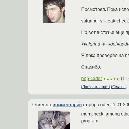
Посмотрел. Пока испо
valgrind -v --leak-check
Но вот в статье еще п
>valgrind -v --tool=add
Я пока проверял на па
Спасибо.
php-coder
(
11.
★★★★★
Показать ответ
Ссылка
Ответ на:
комментарий
от php-coder
11.01.20
memcheck: among other 
program