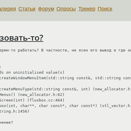
алерея
Статьи
Форум
Опросы
Трекер
Поиск
ьзовать-то?
ерем-то работать? В частности, не ясен его вывод и где он


ds on uninitialised value(s)

createWindowMenuItem(std::string const&, std::string cons
createMenuType(std::string const&, int) (new_allocator.h:
Menus() (new_allocator.h:62)

Screen(int) (fluxbox.cc:464)

box(int, char**, char const*, char const*) (stl_vector.h:
ring.h:1456)

ение?
