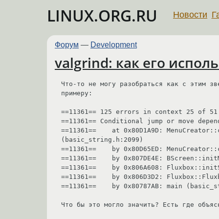
LINUX.ORG.RU
Новости
Г
Форум
—
Development
valgrind: как его испол
Что-то не могу разобраться как с этим зв
примеру:

==11361== 125 errors in context 25 of 51:
==11361== Conditional jump or move depen
==11361==    at 0x80D1A9D: MenuCreator::
(basic_string.h:2099)

==11361==    by 0x80D65ED: MenuCreator::
==11361==    by 0x807DE4E: BScreen::init
==11361==    by 0x806A608: Fluxbox::init
==11361==    by 0x806D3D2: Fluxbox::Flux
==11361==    by 0x80787AB: main (basic_st
Что бы это могло значить? Есть где объясн