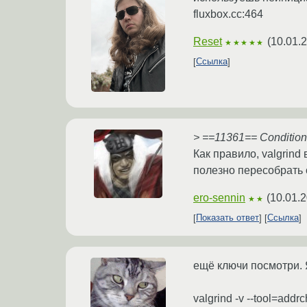
fluxbox.cc:464
Reset
(
10.01.
★★★★★
Ссылка
> ==11361== Conditiona
Как правило, valgrind
полезно пересобрать с
ero-sennin
(
10.01.2
★★
Показать ответ
Ссылка
ещё ключи посмотри.
valgrind -v --tool=addr