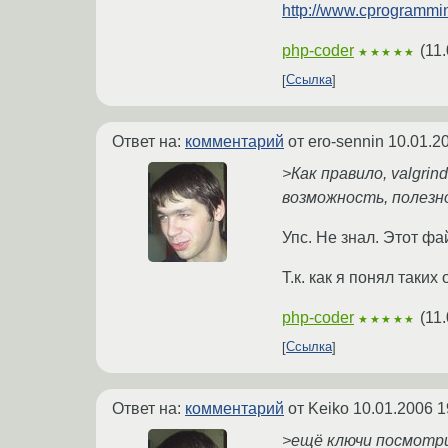
http://www.cprogrammi
php-coder
(
11.
★★★★★
Ссылка
Ответ на:
комментарий
от ero-sennin
10.01.2
>Как правило, valgri
возможность, полезно
Упс. Не знал. Этот фа
Т.к. как я понял таки
php-coder
(
11.
★★★★★
Ссылка
Ответ на:
комментарий
от Keiko
10.01.2006 1
>ещё ключи посмотр