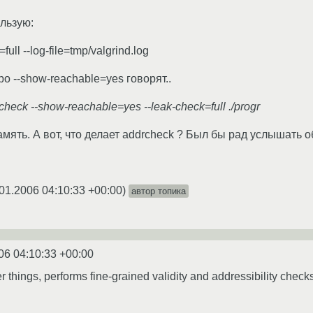
льзую:
=full --log-file=tmp/valgrind.log
ро --show-reachable=yes говорят..
rcheck --show-reachable=yes --leak-check=full ./progr
мять. А вот, что делает addrcheck ? Был бы рад услышать о
01.2006 04:10:33 +00:00
)
автор топика
06 04:10:33 +00:00
things, performs fine-grained validity and addressibility chec