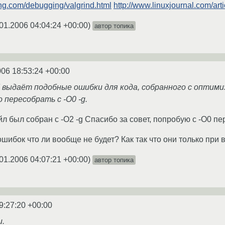
ng.com/debugging/valgrind.html
http://www.linuxjournal.com/art
01.2006 04:04:24 +00:00
)
автор топика
006 18:53:24 +00:00
nd выдаёт подобные ошибки для кода, собранного с оптими
 пересобрать с -O0 -g.
йл был собран с -O2 -g Спасибо за совет, попробую с -O0 пе
х ошибок что ли вообще не будет? Как так что они только пр
01.2006 04:07:21 +00:00
)
автор топика
9:27:20 +00:00
и.