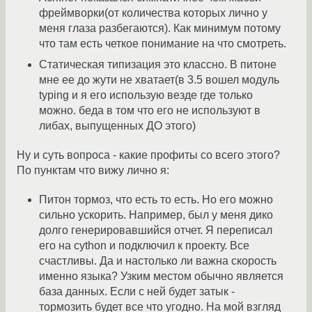
фреймворки(от количества которых лично у
меня глаза разбегаются). Как минимум потому
что там есть четкое понимание на что смотреть.
Статическая типизация это классно. В питоне
мне ее до жути не хватает(в 3.5 вошел модуль
typing и я его использую везде где только
можно. беда в том что его не используют в
либах, выпущенных ДО этого)
Ну и суть вопроса - какие профиты со всего этого?
По пунктам что вижу лично я:
Питон тормоз, что есть то есть. Но его можно
сильно ускорить. Например, был у меня дико
долго генерировавшийся отчет. Я переписал
его на cython и подключил к проекту. Все
счастливы. Да и настолько ли важна скорость
именно языка? Узким местом обычно является
база данных. Если с ней будет затык -
тормозить будет все что угодно. На мой взгляд