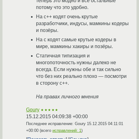
теперь это модно и все остальные
потому что это удобно.
На c++ кодят очень крутые
разработчики, индусы, мамкины кодеры
и позёры.
На c кодят самые крутые кодеры в
мире, мамкины хакиры и позёры.
Статичная типизация и
многопоточность нужны далеко не
всегда. Если нужны обе и так сильно
что без них реально плохо — посмотри
в сторону c++.
На правах личного мнения
Goury
★★★★★
15.12.2015 04:09:38 +00:00
Последнее исправление: Goury
15.12.2015 04:11:01
+00:00
(всего
исправлений: 1
)