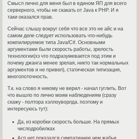
Смысл лично для меня был в едином ЯП для всего
серверного, чтобы не скакать от Java к PHP. И я
таки оказался прав.
Сейчас слышу вокруг себя что все это не айс и на
самом деле следует использовать что-нибудь
компилируемое типа Java/C#. Основными
аргументами были скорость работы, зрелость
технологии(хз что подразумевается под этим и
почему джанга менее зрелая, никто так нормальных
аргументов и не привел), статическая типизация,
многопоточность.
Т.к. на слово я никому не верил - начал гуглить. Вот
что вышло по лично моим наблюдениям (сразу
скажу - полтора хэллоуворлда. поэтому и
интересуюсь тут):
Да, из коробки скорость больше. На прямых
числодробилках
Асп.нет показался симпатичнее чем жабьи