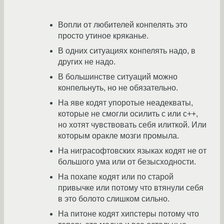
Вопли от любителей конпелять это
просто утиное кряканье.
В одних ситуациях конпелять надо, в
других не надо.
В большинстве ситуаций можно
конпельнуть, но не обязательно.
На яве кодят упоротые неадекваты,
которые не смогли осилить c или c++,
но хотят чувствовать себя илиткой. Или
которым оракле мозги промыла.
На ниграсофтовских языках кодят не от
большого ума или от безысходности.
На похапе кодят или по старой
привычке или потому что втянули себя
в это болото слишком сильно.
На питоне кодят хипстеры потому что