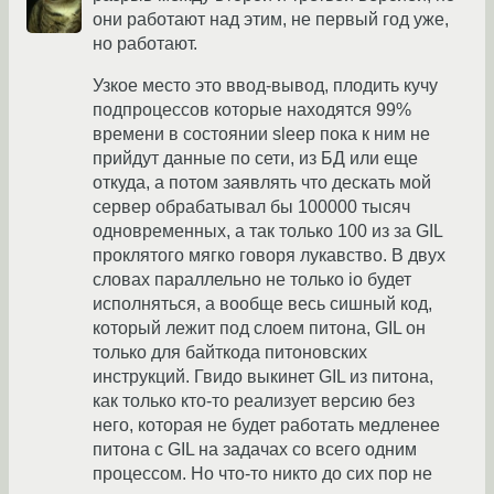
они работают над этим, не первый год уже,
но работают.
Узкое место это ввод-вывод, плодить кучу
подпроцессов которые находятся 99%
времени в состоянии sleep пока к ним не
прийдут данные по сети, из БД или еще
откуда, а потом заявлять что дескать мой
сервер обрабатывал бы 100000 тысяч
одновременных, а так только 100 из за GIL
проклятого мягко говоря лукавство. В двух
словах параллельно не только io будет
исполняться, а вообще весь сишный код,
который лежит под слоем питона, GIL он
только для байткода питоновских
инструкций. Гвидо выкинет GIL из питона,
как только кто-то реализует версию без
него, которая не будет работать медленее
питона с GIL на задачах со всего одним
процессом. Но что-то никто до сих пор не