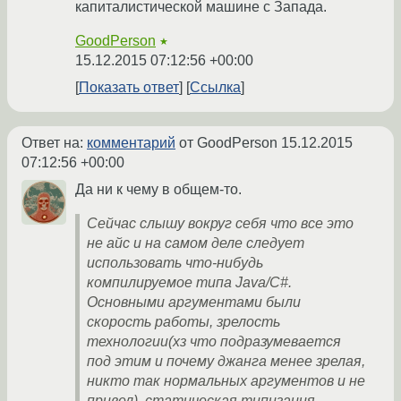
капиталистической машине с Запада.
GoodPerson
★
15.12.2015 07:12:56 +00:00
Показать ответ
Ссылка
Ответ на:
комментарий
от GoodPerson
15.12.2015
07:12:56 +00:00
Да ни к чему в общем-то.
Сейчас слышу вокруг себя что все это
не айс и на самом деле следует
использовать что-нибудь
компилируемое типа Java/C#.
Основными аргументами были
скорость работы, зрелость
технологии(хз что подразумевается
под этим и почему джанга менее зрелая,
никто так нормальных аргументов и не
привел), статическая типизация,