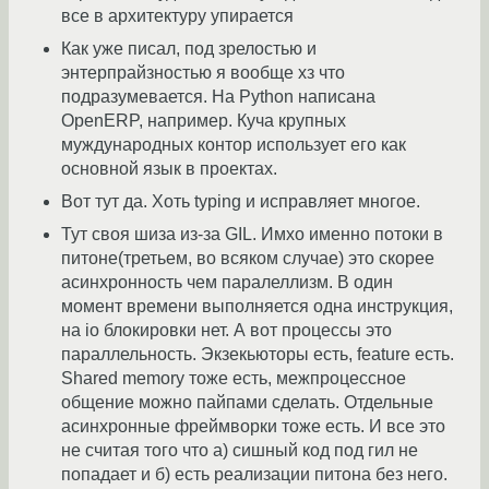
все в архитектуру упирается
Как уже писал, под зрелостью и
энтерпрайзностью я вообще хз что
подразумевается. На Python написана
OpenERP, например. Куча крупных
муждународных контор использует его как
основной язык в проектах.
Вот тут да. Хоть typing и исправляет многое.
Тут своя шиза из-за GIL. Имхо именно потоки в
питоне(третьем, во всяком случае) это скорее
асинхронность чем паралеллизм. В один
момент времени выполняется одна инструкция,
на io блокировки нет. А вот процессы это
параллельность. Экзекьюторы есть, feature есть.
Shared memory тоже есть, межпроцессное
общение можно пайпами сделать. Отдельные
асинхронные фреймворки тоже есть. И все это
не считая того что а) сишный код под гил не
попадает и б) есть реализации питона без него.