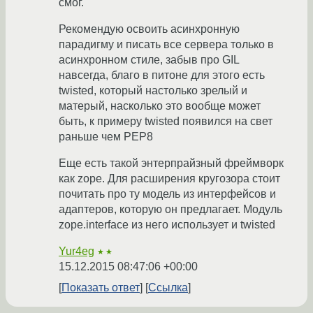
смог.
Рекомендую освоить асинхронную
парадигму и писать все сервера только в
асинхронном стиле, забыв про GIL
навсегда, благо в питоне для этого есть
twisted, который настолько зрелый и
матерый, насколько это вообще может
быть, к примеру twisted появился на свет
раньше чем PEP8
Еще есть такой энтерпрайзный фреймворк
как zope. Для расширения кругозора стоит
почитать про ту модель из интерфейсов и
адаптеров, которую он предлагает. Модуль
zope.interface из него использует и twisted
Yur4eg
★★
15.12.2015 08:47:06 +00:00
Показать ответ
Ссылка