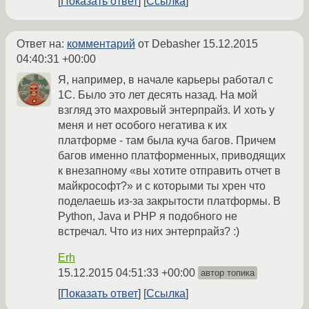
Показать ответ
Ссылка
Ответ на:
комментарий
от Debasher
15.12.2015
04:40:31 +00:00
Я, например, в начале карьеры работал с
1С. Было это лет десять назад. На мой
взгляд это махровый энтерпрайз. И хоть у
меня и нет особого негатива к их
платформе - там была куча багов. Причем
багов именно платформенных, приводящих
к внезапному «вы хотите отправить отчет в
майкрософт?» и с которыми ты хрен что
поделаешь из-за закрытости платформы. В
Python, Java и PHP я подобного не
встречал. Что из них энтерпрайз? :)
Erh
15.12.2015 04:51:33 +00:00
автор топика
Показать ответ
Ссылка