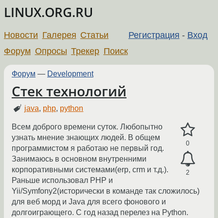
LINUX.ORG.RU
Новости
Галерея
Статьи
Регистрация
-
Вход
Форум
Опросы
Трекер
Поиск
Форум
—
Development
Стек технологий
java
,
php
,
python
Всем доброго времени суток. Любопытно
узнать мнение знающих людей. В общем
0
программистом я работаю не первый год.
Занимаюсь в основном внутренними
корпоративными системами(erp, crm и т.д.).
2
Раньше использовал PHP и
Yii/Symfony2(исторически в команде так сложилось)
для веб морд и Java для всего фонового и
долгоиграющего. С год назад перелез на Python.