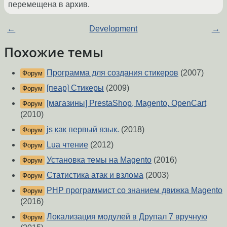
перемещена в архив.
←
Development
→
Похожие темы
Программа для создания стикеров
(2007)
Форум
[пеар] Стикеры
(2009)
Форум
[магазины] PrestaShop, Magento, OpenCart
Форум
(2010)
js как первый язык.
(2018)
Форум
Lua чтение
(2012)
Форум
Установка темы на Magento
(2016)
Форум
Статистика атак и взлома
(2003)
Форум
PHP программист со знанием движка Magento
Форум
(2016)
Локализация модулей в Друпал 7 вручную
Форум