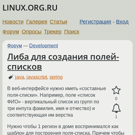
LINUX.ORG.RU
Новости
Галерея
Статьи
Регистрация
-
Вход
Форум
Опросы
Трекер
Поиск
Форум
—
Development
Либа для создания полей-
списков
java
,
javascript
,
spring
В веб-интерфейсе нужно иметь «составные
поля-списки». Например, поле «список
0
ФИО» - вертикальный список из групп по
три инпута фамилия, имя и отчество) и
соответствующая им верстка
1
Нужно чтобы 1 регион в доме воспринимался как
шаблон для построения поля-списка. Причем чтобы