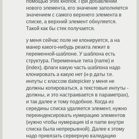
помощью этих кнопок. При добавлении
нового элемента, его значение заполняется
значением с самого верхнего элемента в
списке, а верхний элемент обнуляется.
Такой как бы стек получается.
у меня сейчас поле не клонируется, а на
манер какого-нибудь реакта лежит в
переменной-шаблоне. У шаблона есть
структура. Переменные типа {name} и
{index}, флаги какую часть шаблона надо
клонировать а какую нет (н-р даты т.е.
инпуты с классом datepicker у меня не
должны копироваться, а текстовые инпуты -
должны, и это настраивается в параметрах),
и так далее и тому подобное. Когда из
середины списка удаляется элемент, нужно
переиндексировать нумерацию элементов
(нужно чтобы нумерация id и name внутри
списка была непрерывной). Далее к этому
надо привязать серверную валидацию