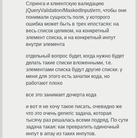
Спринга и клиентскую валидацию
jQueryValidation/MaskedInput/итп, чтобы они
понимали сущность поля, у которого
ошибка может быть в трех ипостасях: на
весь список целиком, на конкретный
элемент списка, и на конкретный инпут
внутри элемента
отдельный вопрос будет, когда нужно будет
делать такие списки вложенными, т.е.
элементами списка будут другие списки. у
меня для этого есть зачатки кода, но
работают плохо
все это занимает дочерта кода
и вот я не хочу такое писать, очевидно же
что это очень generic задача, которая
тысячу раз решалась всеми подряд. По сути
задача такая: как превратить одиночный
инпут в array из таких инпутов.