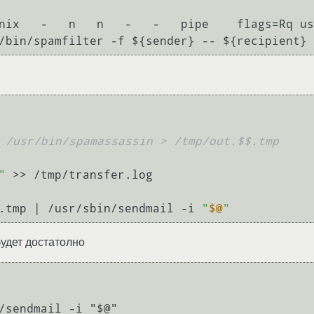
nix   -   n   n   -   -   pipe    flags=Rq us
/bin/spamfilter -f ${sender} -- ${recipient} 
 /usr/bin/spamassassin > /tmp/out.$$.tmp
"
 >> /tmp/transfer.log

.tmp | /usr/sbin/sendmail -i 
"
$@
"
будет достатолно
/sendmail -i "$@"
