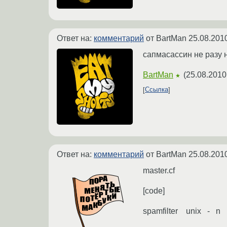
Ответ на:
комментарий
от BartMan
25.08.201
сапмасассин не разу 
BartMan
(
25.08.2010
★
Ссылка
Ответ на:
комментарий
от BartMan
25.08.201
master.cf
[code]
spamfilter unix - n n 