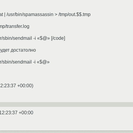
at | /usr/bin/spamassassin > /tmp/out.$$.tmp
p/transfer.log
sr/sbin/sendmail -i «$@» [/code]
будет достатолно
usr/sbin/sendmail -i «$@»
2:23:37 +00:00
)
12:23:37 +00:00