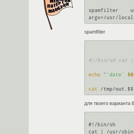
spamfilter    u
argv=/usr/local
spamfilter
#!/bin/sh cat |
echo
"`date` 
$@
cat
 /tmp/out.$$
для твоего варианта 
#!/bin/sh 

cat | /usr/sbin