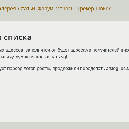
алерея
Статьи
Форум
Опросы
Трекер
Поиск
о списка
х адресов, заполнятся он будет адресами получателей писе
ысячу, думаю использовать sql.
ет парсер логов postfix, предложили переделать atslog, оси