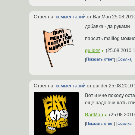
Ответ на:
комментарий
от BartMan
25.08.201
добавка - да руками
парсить maillog можн
guilder
(
25.08.2010 1
★
Показать ответ
Ссылка
Ответ на:
комментарий
от guilder
25.08.2010 
Вот и мне походу оста
еще надо очищать спи
BartMan
(
25.08.2010
★
Показать ответ
Ссылка