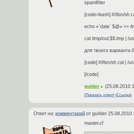
spamfilter
[code=bash] #!/bin/sh c
echo «`date` $@» >> /tm
cat /tmp/out.$$.tmp | /u
для твоего варианта 
[code] #!/bin/sh cat | /
[/code]
guilder
(
25.08.2010 1
★
Показать ответ
Ссылка
Ответ на:
комментарий
от guilder
25.08.2010 
master.cf