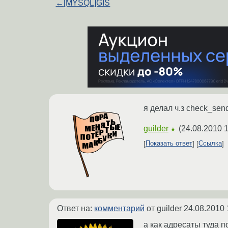
←
[MYSQL]GIS
я делал ч.з check_sen
guilder
(
24.08.2010 1
★
Показать ответ
Ссылка
Ответ на:
комментарий
от guilder
24.08.2010 
а как адресаты туда 