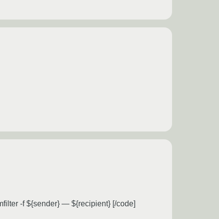
er -f ${sender} — ${recipient} [/code]