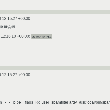
0 12:15:27 +00:00
не видил
 12:16:10 +00:00
)
автор топика
0 12:15:27 +00:00
- - pipe flags=Rq user=spamfilter argv=/usr/local/bin/spamfilt