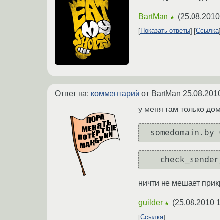
BartMan
(
25.08.2010
★
Показать ответы
Ссылка
Ответ на:
комментарий
от BartMan
25.08.201
у меня там только до
ничти не мешает прик
guilder
(
25.08.2010 1
★
Ссылка