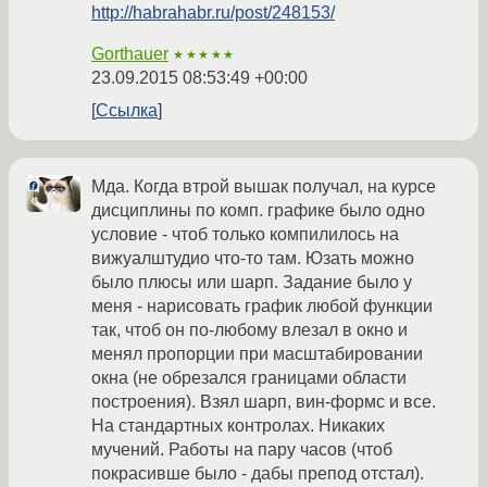
http://habrahabr.ru/post/248153/
Gorthauer
★★★★★
23.09.2015 08:53:49 +00:00
Ссылка
Мда. Когда втрой вышак получал, на курсе
дисциплины по комп. графике было одно
условие - чтоб только компилилось на
вижуалштудио что-то там. Юзать можно
было плюсы или шарп. Задание было у
меня - нарисовать график любой функции
так, чтоб он по-любому влезал в окно и
менял пропорции при масштабировании
окна (не обрезался границами области
построения). Взял шарп, вин-формс и все.
На стандартных контролах. Никаких
мучений. Работы на пару часов (чтоб
покрасивше было - дабы препод отстал).