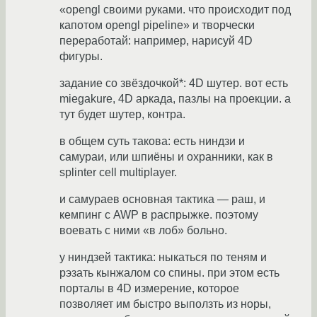
«opengl своими руками. что происходит под
капотом opengl pipeline» и творчески
переработай: например, нарисуй 4D
фигуры.
задание со звёздочкой*: 4D шутер. вот есть
miegakure, 4D аркада, пазлы на проекции. а
тут будет шутер, контра.
в общем суть такова: есть ниндзи и
самураи, или шпиёны и охранники, как в
splinter cell multiplayer.
и самураев основная тактика — раш, и
кемпинг с AWP в распрыжке. поэтому
воевать с ними «в лоб» больно.
у ниндзей тактика: ныкаться по теням и
рэзать кынжалом со спины. при этом есть
порталы в 4D измерение, которое
позволяет им быстро выползть из норы,