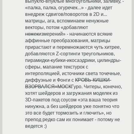
выпукло-впуклые многоугольники, заливку, -
«палка, палка, огуречек...» - далее идет
внедреж сдвигов/поворотов в 2D и...
матрицы, ага, вспоминаем ненужные
векторы, потом «добавляют
ножек
измерений» - начинаются всякие
аффинные преобразования, матрицы
прирастают и перемножаются чуть хитрее,
добавляются Z-сортинги треугольников,
пирамидки-кубики-икосаэдрики, цилиндры-
сферы, мапание текстурок с
интерполяцией, источники света точечные,
диффузные и Фонги с
КРОВЬ-КИШКИ-
ВЗОРВАЛСЯ=МОСК
Гуро. Читеры, конечно,
хотят шейдеров и загружания моделек из
3D-пакетов под соусом «эта ваша теория
нинужна, а без шейдеров уже понятно что
это все будет тормозить и глючить», но
препод редко сам их понимает - потому не
ведется :)