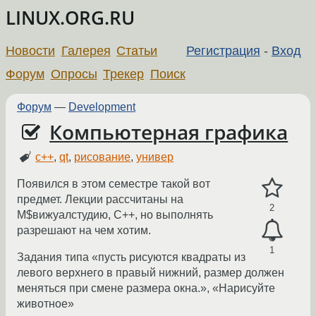
LINUX.ORG.RU
Новости
Галерея
Статьи
Регистрация
-
Вход
Форум
Опросы
Трекер
Поиск
Форум
—
Development
Компьютерная графика
c++
,
qt
,
рисование
,
универ
Появился в этом семестре такой вот
предмет. Лекции рассчитаны на
2
M$вижуалстудию, C++, но выполнять
разрешают на чем хотим.
1
Задания типа «пусть рисуются квадраты из
левого верхнего в правый нижний, размер должен
меняться при смене размера окна.», «Нарисуйте
животное»