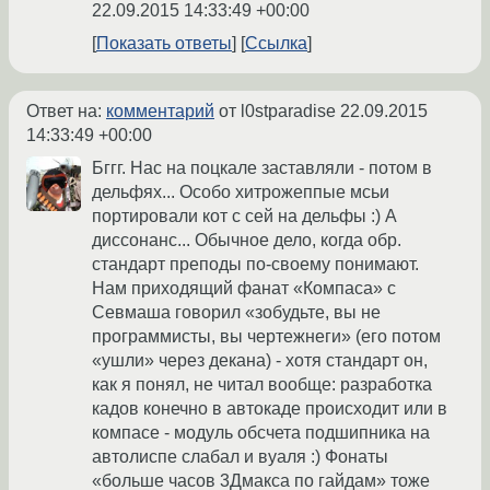
22.09.2015 14:33:49 +00:00
Показать ответы
Ссылка
Ответ на:
комментарий
от l0stparadise
22.09.2015
14:33:49 +00:00
Бггг. Нас на поцкале заставляли - потом в
дельфях... Особо хитрожеппые мсьи
портировали кот с сей на дельфы :) А
диссонанс... Обычное дело, когда обр.
стандарт преподы по-своему понимают.
Нам приходящий фанат «Компаса» с
Севмаша говорил «зобудьте, вы не
программисты, вы чертежнеги» (его потом
«ушли» через декана) - хотя стандарт он,
как я понял, не читал вообще: разработка
кадов конечно в автокаде происходит или в
компасе - модуль обсчета подшипника на
автолиспе слабал и вуаля :) Фонаты
«больше часов 3Дмакса по гайдам» тоже