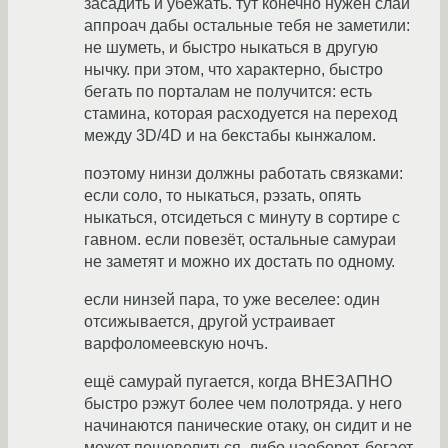
засадить и убежать. тут конечно нужен слай
аппроач дабы остальные тебя не заметили:
не шуметь, и быстро ныкаться в другую
нычку. при этом, что характерно, быстро
бегать по порталам не получится: есть
стамина, которая расходуется на переход
между 3D/4D и на бекстабы кынжалом.
поэтому нинзи должны работать связками:
если соло, то ныкаться, рэзать, опять
ныкаться, отсидеться с минуту в сортире с
гавном. если повезёт, остальные самураи
не заметят и можно их достать по одному.
если нинзей пара, то уже веселее: один
отсижывается, другой устраивает
варфоломеевскую ночъ.
ещё самурай пугается, когда ВНЕЗАПНО
быстро рэжут более чем полотряда. у него
начинаются панические отаку, он сидит и не
может пошевелиться. либо наоборот, бегает