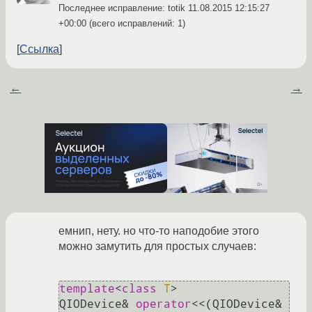
Последнее исправление: totik
11.08.2015 12:15:27
+00:00
(всего исправлений: 1)
Ссылка
←
→
емнип, нету. но что-то наподобие этого
можно замутить для простых случаев:
template
<
class
T
>

QIODevice& 
operator
<<(QIODevice& 