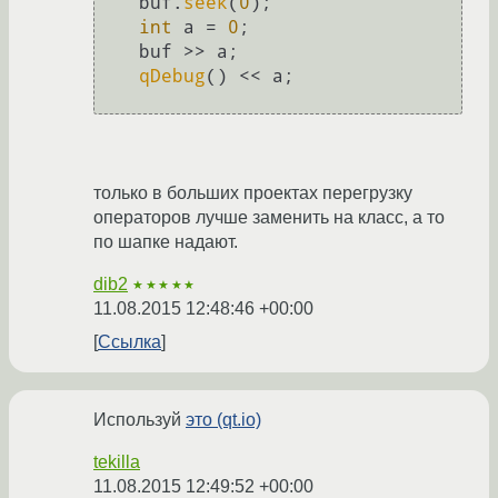
    buf.
seek
(
0
);

int
 a = 
0
;

    buf >> a;

qDebug
() << a;

только в больших проектах перегрузку
операторов лучше заменить на класс, а то
по шапке надают.
dib2
★★★★★
11.08.2015 12:48:46 +00:00
Ссылка
Используй
это (qt.io)
tekilla
11.08.2015 12:49:52 +00:00