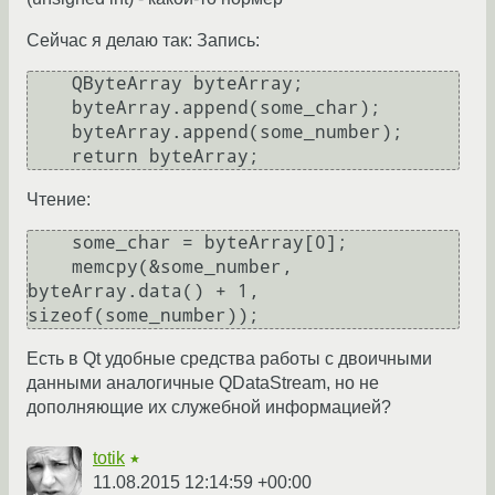
Сейчас я делаю так: Запись:
    QByteArray byteArray;

    byteArray.append(some_char);

    byteArray.append(some_number);

    return byteArray;
Чтение:
    some_char = byteArray[0];

    memcpy(&some_number, 
byteArray.data() + 1, 
sizeof(some_number));
Есть в Qt удобные средства работы с двоичными
данными аналогичные QDataStream, но не
дополняющие их служебной информацией?
totik
★
11.08.2015 12:14:59 +00:00