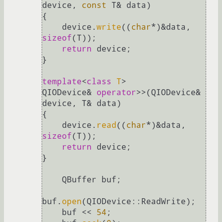
device, 
const
 T& data)

{

    device.
write
((
char
*)&data, 
sizeof
(T));

return
 device;

}

template
<
class
T
>

QIODevice& 
operator
>>(QIODevice& 
device, T& data)

{

    device.
read
((
char
*)&data, 
sizeof
(T));

return
 device;

}

    QBuffer buf;

buf.
open
(QIODevice::ReadWrite);

    buf << 
54
;
