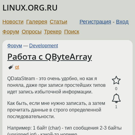
LINUX.ORG.RU
Новости
Галерея
Статьи
Регистрация
-
Вход
Форум
Опросы
Трекер
Поиск
Форум
—
Development
Работа с QByteArray
qt
QDataSteam - это очень удобно, но как я
поняла, даже при записи простейших типов
0
идет запись избыточной информации.
Как быть, если мне нужно записать, а затем
1
прочитать данные в строго определенной
последовательности.
Например: 1 байт (char) - тип сообщения 2-3 байты
(unsigned int) - какой-то нормер