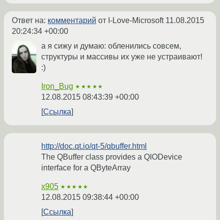
Ответ на:
комментарий
от I-Love-Microsoft
11.08.2015
20:24:34 +00:00
а я сижу и думаю: обленились совсем,
структуры и массивы их уже не устраивают!
:)
Iron_Bug
★★★★★
12.08.2015 08:43:39 +00:00
Ссылка
http://doc.qt.io/qt-5/qbuffer.html
The QBuffer class provides a QIODevice
interface for a QByteArray
x905
★★★★★
12.08.2015 09:38:44 +00:00
Ссылка