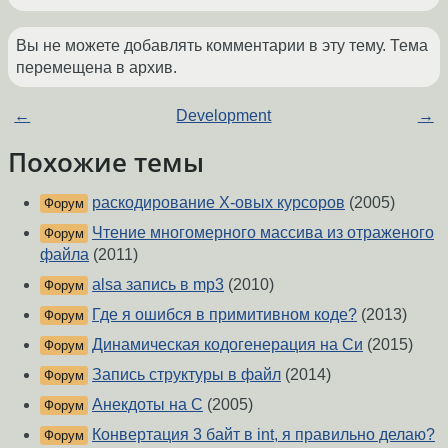
Вы не можете добавлять комментарии в эту тему. Тема
перемещена в архив.
←
Development
→
Похожие темы
раскодирование Х-овых курсоров
(2005)
Форум
Чтение многомерного массива из отраженого
Форум
файла
(2011)
alsa запись в mp3
(2010)
Форум
Где я ошибся в примитивном коде?
(2013)
Форум
Динамическая кодогенерация на Си
(2015)
Форум
Запись структуры в файл
(2014)
Форум
Анекдоты на C
(2005)
Форум
Конвертация 3 байт в int, я правильно делаю?
Форум