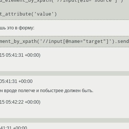
d_element_by_xpath('//input[@id="source"]')

шь это в форму:
15 05:41:31 +00:00
)
05:41:31 +00:00
Он вроде полегче и побыстрее должен быть.
15 05:42:22 +00:00
)
:41:31 +00:00