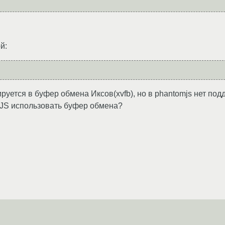
й:
уется в буфер обмена Иксов(xvfb), но в phantomjs нет подд
mJS использовать буфер обмена?