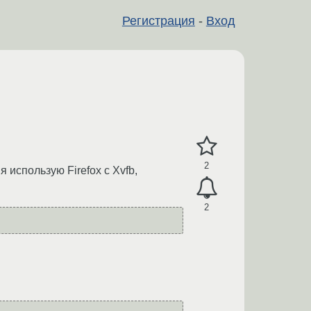
Регистрация
-
Вход
2
 использую Firefox с Xvfb,
2