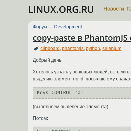
LINUX.ORG.RU
Новости
Г
Форум
—
Development
copy-paste в PhantomJS 
clipboard
,
phantomjs
,
python
,
selenium
Добрый день.
Хотелось узнать у знающих людей, есть ли во
выделяю элемент по id, посылаю ему сначал
Keys.CONTROL 'a'
(выполняем выделение элемента)
Потом: