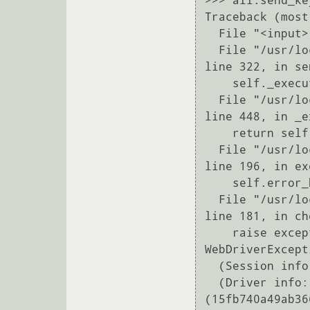
>>> all.send_ke
Traceback (most
  File "<input>", line 1, in <module>

  File "/usr/local/lib/python2.7/dist-packages/selenium/webdriver/remote/webelement.py", 
line 322, in se
    self._execute(Command.SEND_KEYS_TO_ELEMENT, {'value': typing})

  File "/usr/local/lib/python2.7/dist-packages/selenium/webdriver/remote/webelement.py", 
line 448, in _e
    return self._parent.execute(command, params)

  File "/usr/local/lib/python2.7/dist-packages/selenium/webdriver/remote/webdriver.py", 
line 196, in ex
    self.error_handler.check_response(response)

  File "/usr/local/lib/python2.7/dist-packages/selenium/webdriver/remote/errorhandler.py", 
line 181, in ch
    raise exception_class(message, screen, stacktrace)

WebDriverExcept
  (Session info: chrome=44.0.2403.130)

  (Driver info: chromedriver=2.16.333244 
(15fb740a49ab36