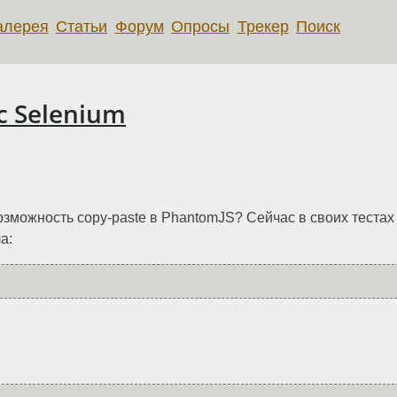
алерея
Статьи
Форум
Опросы
Трекер
Поиск
с Selenium
зможность copy-paste в PhantomJS? Сейчас в своих тестах я
а: