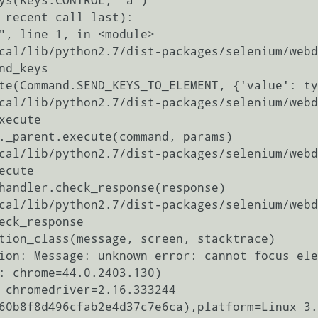
ys(Keys.CONTROL, 'a')

 recent call last):

nd_keys

xecute

ecute

eck_response

ion: Message: unknown error: cannot focus ele
60b8f8d496cfab2e4d37c7e6ca),platform=Linux 3.