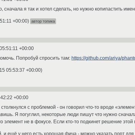
, сначала я так и хотел сделать, но нужно копипастить им
:51:11 +00:00
)
автор топика
05:51:11 +00:00
помочь. Попробуй спросить там:
https://github.com/ariya/phan
15 05:53:37 +00:00
)
:42:22 +00:00
 столкнулся с проблемой - он говорил что-то вроде «элемен
вишь. Я погуглил, некоторые люди пишут что нужно сначала 
то элемент не в фокусе. Если кто-то подкинет решение этой
, и ещё у него есть хорошая фича - можно указать порт для 