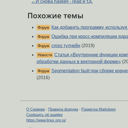
←
И снова haskell - read и т.д.
Похожие темы
Как добавить программу, используя 
Форум
Ошибка при кросс-компиляции ядра
Форум
cross тулчейн
(2019)
Форум
Статья «Внутренние функции ком
Новости
обработки данных в векторной форме»
(20
Segmentation fault при сборке кор
Форум
(2016)
О Сервере
-
Правила форума
-
Разметка Markdown
Сообщить об ошибке
https://www.linux.org.ru/