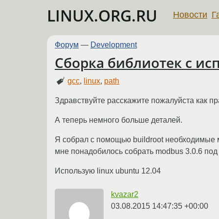
LINUX.ORG.RU
Новости
Г
Форум
—
Development
Сборка библиотек с ис
gcc
,
linux
,
path
Здравствуйте расскажите пожалуйста как пра
А теперь немного больше деталей.
Я собрал с помощью buildroot необходимые 
мне понадобилось собрать modbus 3.0.6 под 
Использую linux ubuntu 12.04
kvazar2
03.08.2015 14:47:35 +00:00