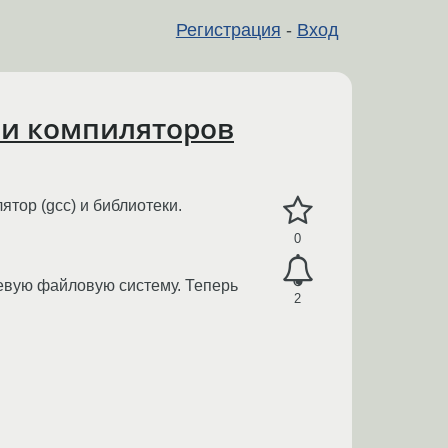
Регистрация
-
Вход
 и компиляторов
тор (gcc) и библиотеки.
0
невую файловую систему. Теперь
2