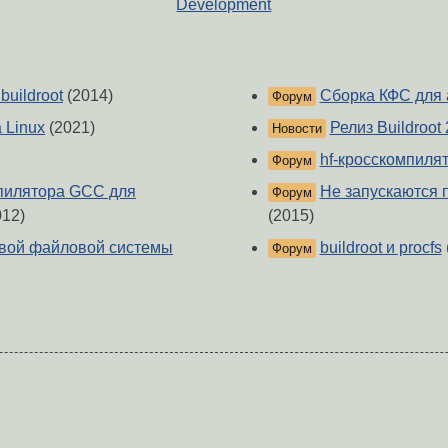
Development
buildroot
(2014)
Сборка КФС для a
Форум
 Linux
(2021)
Релиз Buildroot
Новости
hf-кросскомпилято
Форум
пилятора GCC для
Не запускаются 
Форум
12)
(2015)
невой файловой системы
buildroot и procfs
Форум