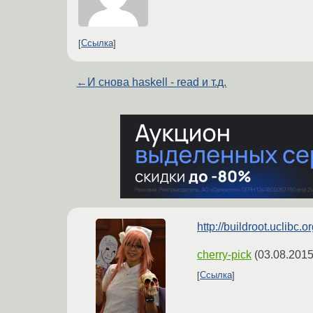
Ссылка
←
И снова haskell - read и т.д.
http://buildroot.uclibc
cherry-pick
(
03.08.2015
Ссылка