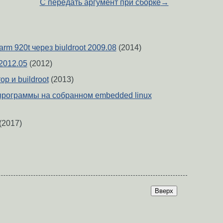
C передать аргумент при сборке
→
rm 920t через biuldroot 2009.08
(2014)
 2012.05
(2012)
р и buildroot
(2013)
программы на собранном embedded linux
(2017)
Вверх