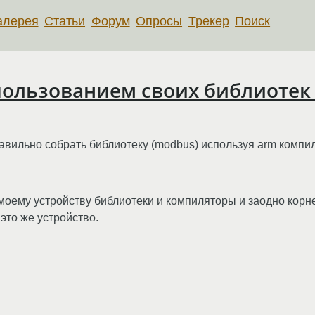
алерея
Статьи
Форум
Опросы
Трекер
Поиск
пользованием своих библиотек
вильно собрать библиотеку (modbus) используя arm компиля
моему устройству библиотеки и компиляторы и заодно кор
это же устройство.