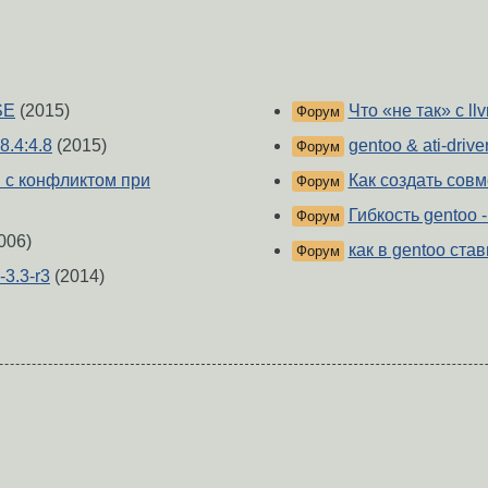
SE
(2015)
Что «не так» с ll
Форум
8.4:4.8
(2015)
gentoo & ati-drive
Форум
 с конфликтом при
Как создать сов
Форум
Гибкость gentoo 
Форум
006)
как в gentoo ста
Форум
-3.3-r3
(2014)