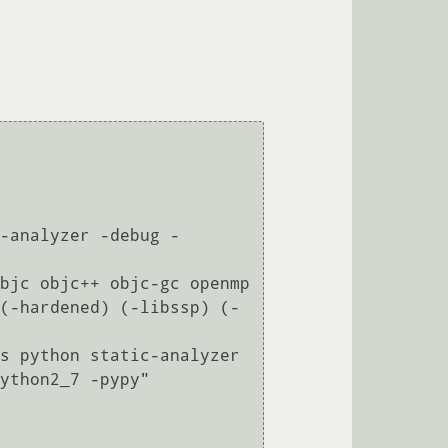
-analyzer -debug -
bjc objc++ objc-gc openmp 
(-hardened) (-libssp) (-
s python static-analyzer 
ython2_7 -pypy" 