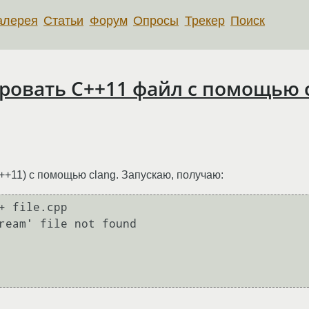
алерея
Статьи
Форум
Опросы
Трекер
Поиск
овать С++11 файл с помощью 
+11) с помощью clang. Запускаю, получаю:
+ file.cpp 

ream' file not found
