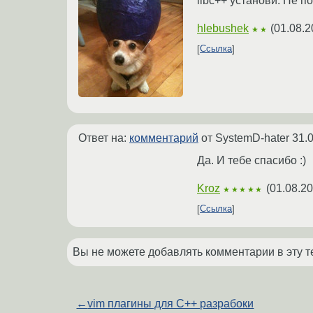
libc++ установи. Не п
hlebushek
(
01.08.2
★★
Ссылка
Ответ на:
комментарий
от SystemD-hater
31.
Да. И тебе спасибо :)
Kroz
(
01.08.20
★★★★★
Ссылка
Вы не можете добавлять комментарии в эту т
←
vim плагины для С++ разрабоки