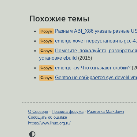
Похожие темы
Разным ABI_X86 указать разные U
Форум
emerge хочет переустановить gcc-4.
Форум
Помогите, пожалуйста, разобраться
Форум
установке ebuild
(2015)
emerge -pv Что означают скобки?
(2
Форум
Gentoo не собирается sys-devel/llvm
Форум
О Сервере
-
Правила форума
-
Разметка Markdown
Сообщить об ошибке
https://www.linux.org.ru/