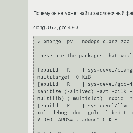
Почему он не может найти заголовочный фай
clang-3.6.2, gcc-4.9.3:
$ emerge -pv --nodeps clang gcc l
These are the packages that woul
[ebuild   R    ] sys-devel/clang
multitarget" 0 KiB

[ebuild   R    ] sys-devel/gcc-4
sanitize (-altivec) -awt -cilk -
multilib) (-multislot) -nopie -n
[ebuild   R    ] sys-devel/llvm-
xml -debug -doc -gold -libedit -
VIDEO_CARDS="-radeon" 0 KiB
