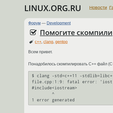
LINUX.ORG.RU
Новости
Г
Форум
—
Development
Помогите скомпилир
c++
,
clang
,
gentoo
Всем привет.
Понадобилось скомпилировать С++ файл (С+
$ clang -std=c++11 -stdlib=libc+
file.cpp:1:9: fatal error: 'iost
#include<iostream>

        ^
