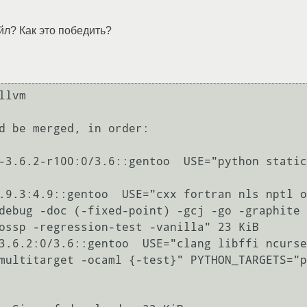
л? Как это победить?
lvm

d be merged, in order:

-3.6.2-r100:0/3.6::gentoo  USE="python static
.9.3:4.9::gentoo  USE="cxx fortran nls nptl o
debug -doc (-fixed-point) -gcj -go -graphite 
ossp -regression-test -vanilla" 23 KiB

3.6.2:0/3.6::gentoo  USE="clang libffi ncurse
multitarget -ocaml {-test}" PYTHON_TARGETS="p