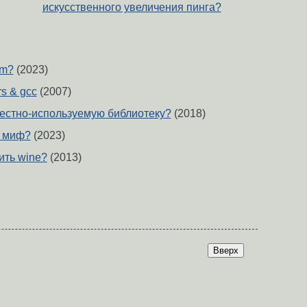
искусственного увеличения пинга?
vm?
(2023)
rs & gcc
(2007)
местно-используемую библиотеку?
(2018)
- миф?
(2023)
вить wine?
(2013)
Вверх