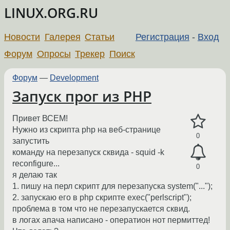
LINUX.ORG.RU
Новости
Галерея
Статьи
Регистрация
-
Вход
Форум
Опросы
Трекер
Поиск
Форум
—
Development
Запуск прог из PHP
Привет ВСЕМ!
Нужно из скрипта php на веб-странице
0
запустить
команду на перезапуск сквида - squid -k
reconfigure...
0
я делаю так
1. пишу на перл скрипт для перезапуска system("...");
2. запускаю его в php скрипте exec("perlscript");
проблема в том что не перезапускается сквид.
в логах апача написано - оператион нот пермиттед!