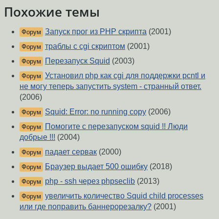
Похожие темы
Запуск прог из PHP скрипта
(2001)
Форум
траблы с cgi скриптом
(2001)
Форум
Перезапуск Squid
(2003)
Форум
Установил php как cgi для поддержки pcntl и
Форум
не могу теперь запустить system - странный ответ.
(2006)
Squid: Error: no running copy
(2006)
Форум
Помогите с перезапуском squid !! Люди
Форум
добрые !!!
(2004)
падает сервак
(2000)
Форум
Браузер выдает 500 ошибку
(2018)
Форум
php - ssh через phpseclib
(2013)
Форум
увеличить количество Squid child processes
Форум
или где поправить баннерорезалку?
(2001)