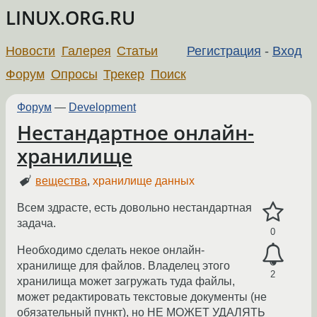
LINUX.ORG.RU
Новости
Галерея
Статьи
Регистрация
-
Вход
Форум
Опросы
Трекер
Поиск
Форум
—
Development
Нестандартное онлайн-
хранилище
вещества
,
хранилище данных
Всем здрасте, есть довольно нестандартная
задача.
0
Необходимо сделать некое онлайн-
хранилище для файлов. Владелец этого
2
хранилища может загружать туда файлы,
может редактировать текстовые документы (не
обязательный пункт), но НЕ МОЖЕТ УДАЛЯТЬ