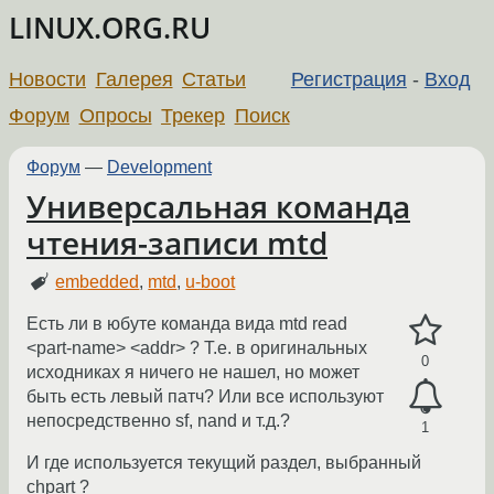
LINUX.ORG.RU
Новости
Галерея
Статьи
Регистрация
-
Вход
Форум
Опросы
Трекер
Поиск
Форум
—
Development
Универсальная команда
чтения-записи mtd
embedded
,
mtd
,
u-boot
Есть ли в юбуте команда вида mtd read
<part-name> <addr> ? Т.е. в оригинальных
0
исходниках я ничего не нашел, но может
быть есть левый патч? Или все используют
непосредственно sf, nand и т.д.?
1
И где используется текущий раздел, выбранный
chpart ?