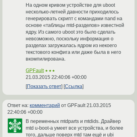
На одном кривом устройстве для uboot
несколько-летней давности приходилось
генерировать скрипт с командами nand на
основе «таблицы mtd-разделов» известной
ядру. Из самого uboot это было сделать
невозможно, поскольку информация о
разделах загружалась ядром из некоего
текстового конфига или даже была в него
вкомпилирована.
GPFault
★★★
21.03.2015 22:40:06 +00:00
Показать ответ
Ссылка
Ответ на:
комментарий
от GPFault
21.03.2015
22:40:06 +00:00
В переменных mtdparts и mtdids. Драйвер
mtd u-boot-а умеет все устройства, и более
того, дальше поверх mtd там ещё и ubi