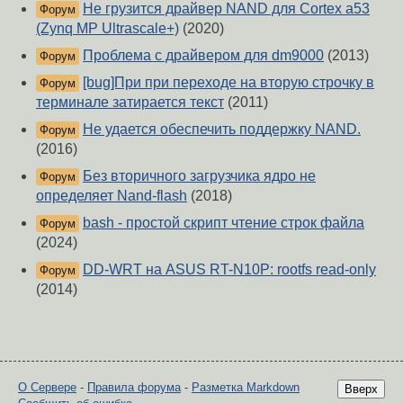
Не грузится драйвер NAND для Cortex a53
Форум
(Zynq MP Ultrascale+)
(2020)
Проблема с драйвером для dm9000
(2013)
Форум
[bug]При при переходе на вторую строчку в
Форум
терминале затирается текст
(2011)
Не удается обеспечить поддержку NAND.
Форум
(2016)
Без вторичного загрузчика ядро не
Форум
определяет Nand-flash
(2018)
bash - простой скрипт чтение строк файла
Форум
(2024)
DD-WRT на ASUS RT-N10P: rootfs read-only
Форум
(2014)
О Сервере
-
Правила форума
-
Разметка Markdown
Вверх