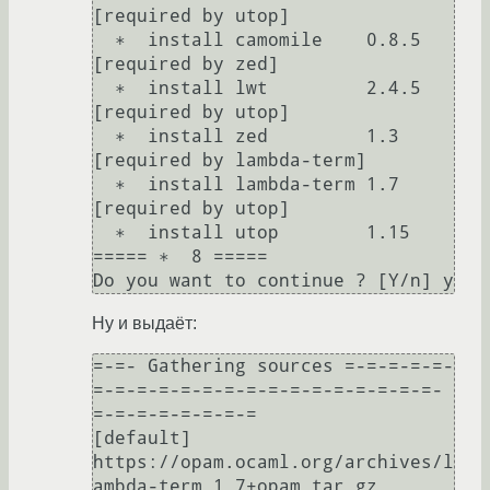
[required by utop]

  ∗  install camomile    0.8.5                
[required by zed]

  ∗  install lwt         2.4.5                
[required by utop]

  ∗  install zed         1.3                  
[required by lambda-term]

  ∗  install lambda-term 1.7                  
[required by utop]

  ∗  install utop        1.15  

===== ∗  8 =====

Ну и выдаёт:
=-=- Gathering sources =-=-=-=-=-
=-=-=-=-=-=-=-=-=-=-=-=-=-=-=-=-
=-=-=-=-=-=-=-=

[default] 
https://opam.ocaml.org/archives/l
ambda-term.1.7+opam.tar.gz 