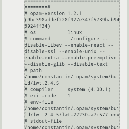
=================================
========#

# opam-version 1.2.1 
(9bc398addef228f927e347f5739bab94
8924ff34)

# os           linux

# command      ./configure --
disable-libev --enable-react --
disable-ssl --enable-unix --
enable-extra --enable-preemptive 
--disable-glib --disable-text

# path         
/home/constantin/.opam/system/bui
ld/lwt.2.4.5

# compiler     system (4.00.1)

# exit-code    1

# env-file     
/home/constantin/.opam/system/bui
ld/lwt.2.4.5/lwt-22230-a7c577.env

# stdout-file  
/home/constantin/.opam/system/bui