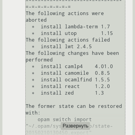
=-=-=-=-=-=-=-=-=-=-=-=-=-=-=-=-
=-=-=-=-=-=-=-=

The following actions were 
aborted

  ∗  install lambda-term 1.7 

  ∗  install utop        1.15

The following actions failed

  ∗  install lwt 2.4.5

The following changes have been 
performed

  ∗  install camlp4    4.01.0

  ∗  install camomile  0.8.5 

  ∗  install ocamlfind 1.5.5 

  ∗  install react     1.2.0 

  ∗  install zed       1.3   

The former state can be restored 
with:

    opam switch import 
"~/.opam/system/backup/state-
Развернуть