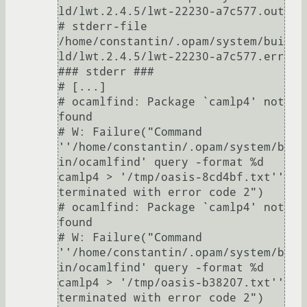
ld/lwt.2.4.5/lwt-22230-a7c577.out

# stderr-file  
/home/constantin/.opam/system/bui
ld/lwt.2.4.5/lwt-22230-a7c577.err

### stderr ###

# [...]

# ocamlfind: Package `camlp4' not 
found

# W: Failure("Command 
''/home/constantin/.opam/system/b
in/ocamlfind' query -format %d 
camlp4 > '/tmp/oasis-8cd4bf.txt'' 
terminated with error code 2")

# ocamlfind: Package `camlp4' not 
found

# W: Failure("Command 
''/home/constantin/.opam/system/b
in/ocamlfind' query -format %d 
camlp4 > '/tmp/oasis-b38207.txt'' 
terminated with error code 2")
