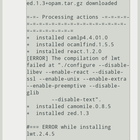
ed.1.3+opam.tar.gz downloaded

=-=- Processing actions -=-=-=-=-
=-=-=-=-=-=-=-=-=-=-=-=-=-=-=-=-
=-=-=-=-=-=-=-=

∗  installed camlp4.4.01.0

∗  installed ocamlfind.1.5.5

∗  installed react.1.2.0

[ERROR] The compilation of lwt 
failed at "./configure --disable-
libev --enable-react --disable-
ssl --enable-unix --enable-extra 
--enable-preemptive --disable-
glib

        --disable-text".

∗  installed camomile.0.8.5

∗  installed zed.1.3

#=== ERROR while installing 
lwt.2.4.5 