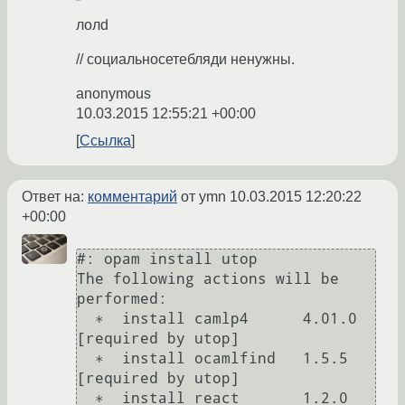
лолd
// социальносетебляди ненужны.
anonymous
10.03.2015 12:55:21 +00:00
Ссылка
Ответ на:
комментарий
от ymn
10.03.2015 12:20:22
+00:00
#: opam install utop

The following actions will be 
performed:

  ∗  install camlp4      4.01.0               
[required by utop]

  ∗  install ocamlfind   1.5.5                
[required by utop]

  ∗  install react       1.2.0                