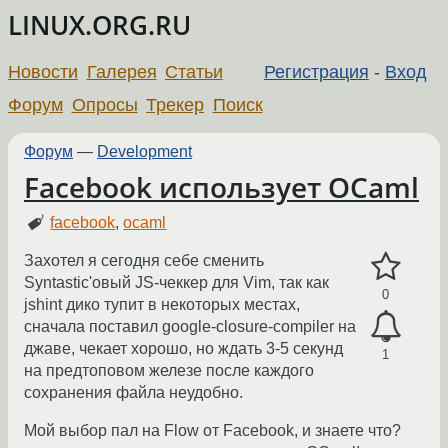
LINUX.ORG.RU
Новости
Галерея
Статьи
Регистрация
-
Вход
Форум
Опросы
Трекер
Поиск
Форум
—
Development
Facebook использует OCaml
facebook
,
ocaml
Захотел я сегодня себе сменить
Syntastic'овый JS-чеккер для Vim, так как
0
jshint дико тупит в некоторых местах,
сначала поставил google-closure-compiler на
джаве, чекает хорошо, но ждать 3-5 секунд
1
на предтоповом железе после каждого
сохранения файла неудобно.
Мой выбор пал на Flow от Facebook, и знаете что?