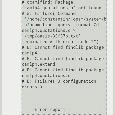
# ocamlfind: Package 
`camlp4.quotations.o' not found

# W: Failure("Command 
''/home/constantin/.opam/system/b
in/ocamlfind' query -format %d 
camlp4.quotations.o > 
'/tmp/oasis-35f57b.txt'' 
terminated with error code 2")

# E: Cannot find findlib package 
camlp4

# E: Cannot find findlib package 
camlp4.extend

# E: Cannot find findlib package 
camlp4.quotations.o

# E: Failure("3 configuration 
errors")

=-=- Error report -=-=-=-=-=-=-=-