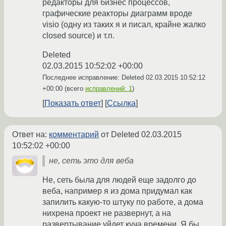
редакторы для бизнес процессов,
графические реакторы диаграмм вроде
visio (одну из таких я и писал, крайне жалко
closed source) и т.п.
Deleted
02.03.2015 10:52:02 +00:00
Последнее исправление: Deleted
02.03.2015 10:52:12
+00:00
(всего
исправлений: 1
)
Показать ответ
Ссылка
Ответ на:
комментарий
от Deleted
02.03.2015
10:52:02 +00:00
не, сеть это для веба
Не, сеть была для людей еще задолго до
веба, например я из дома придумал как
запилить какую-то штуку по работе, а дома
нихрена проект не развернут, а на
развертывание уйдет куча времени. Я бы