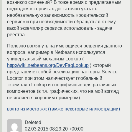
возникло сомнений? В тоже время с предлагаемым
подходом в сервисах достаточно указать
необязательную заивисимость «родительский
сервис» и при необходимости обращаться к нему,
какой экземпляр сервиса использовать - задача
реестра.
Полезно взглянуть на имеющиеся решения данного
вопроса, например в Netbeans используется
универсальный механизм Lookup (
http://wiki.netbeans.org/DevFaqLookup
) который
представляет собой реализацию паттерна Service
Locator, при этом наличествует глобальный
экземпляр Lookup и специфичные для различных
компонентов (в т.ч. графических, что на мой взгляд
не является хорошим примером).
взято из моего жж (тамже некоторые иллюстрации)
Deleted
02.03.2015 08:29:20 +00:00