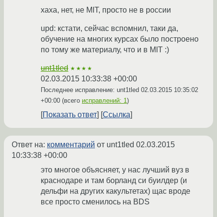
хаха, нет, не MIT, просто не в россии
upd: кстати, сейчас вспомнил, таки да,
обучение на многих курсах было построено
по тому же материалу, что и в MIT :)
unt1tled
★★★★
02.03.2015 10:33:38 +00:00
Последнее исправление: unt1tled
02.03.2015 10:35:02
+00:00
(всего
исправлений: 1
)
Показать ответ
Ссылка
Ответ на:
комментарий
от unt1tled
02.03.2015
10:33:38 +00:00
это многое объясняет, у нас лучший вуз в
краснодаре и там борланд си буилдер (и
дельфи на других какультетах) щас вроде
все просто сменилось на BDS