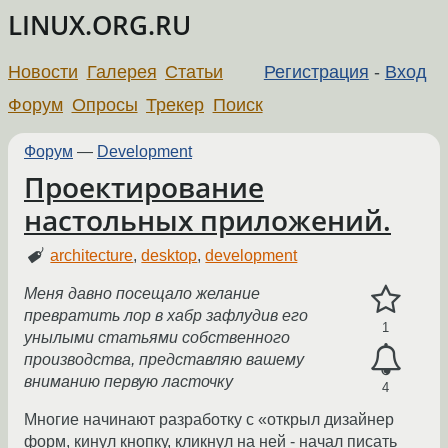
LINUX.ORG.RU
Новости
Галерея
Статьи
Регистрация
-
Вход
Форум
Опросы
Трекер
Поиск
Форум
—
Development
Проектирование
настольных приложений.
architecture
,
desktop
,
development
Меня давно посещало желание
превратить лор в хабр зафлудив его
1
унылыми статьями собственного
производства, представляю вашему
вниманию первую ласточку
4
Многие начинают разработку с «открыл дизайнер
форм, кинул кнопку, кликнул на ней - начал писать