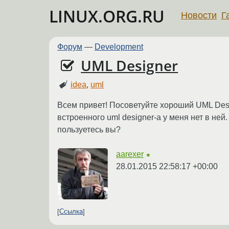
LINUX.ORG.RU
Новости
Г
Форум
—
Development
UML Designer
idea
,
uml
Всем привет! Посоветуйте хороший UML Desig
встроенного uml designer-а у меня нет в не
пользуетесь вы?
aarexer
★
28.01.2015 22:58:17 +00:00
Ссылка