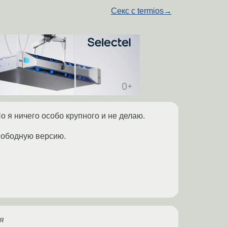
Секс с termios
→
о я ничего особо крупного и не делаю.
вободную версию.
я