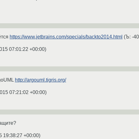
ётся
https://www.jetbrains.com/specials/backto2014.html
(Ъ: -4
015 07:01:22 +00:00
)
rgoUML
http://argouml.tigris.org/
015 07:21:02 +00:00
)
тащите?
5 19:38:27 +00:00
)