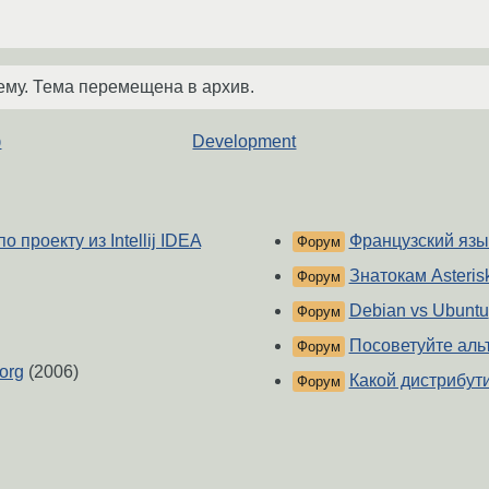
ему. Тема перемещена в архив.
ф
Development
 проекту из Intellij IDEA
Французский язы
Форум
Знатокам Asteris
Форум
Debian vs Ubuntu
Форум
Посоветуйте аль
Форум
org
(2006)
Какой дистрибут
Форум