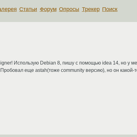
алерея
Статьи
Форум
Опросы
Трекер
Поиск
ner! Использую Debian 8, пишу с помощью idea 14, но у ме
й. Пробовал еще astah(тоже community версию), но он какой-