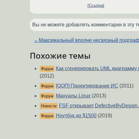
Ссылка
Вы не можете добавлять комментарии в эту т
←
Максимальный вполне несвязный подгра
Похожие темы
Как сгенерировать UML диаграмму по
Форум
(2012)
[ООП] Проектирование ИС
(2011)
Форум
Мануалы Linux
(2013)
Форум
FSF открывает DefectiveByDesign.
Новости
Ноутбук до $1500
(2019)
Форум