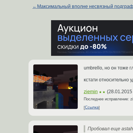
←
Максимальный вполне несвязный подгра
umbrello, но он тоже 
кстати относительно 
ziemin
(
28.01.2015
★★
Последнее исправление: z
Ссылка
Пробовал еще astah