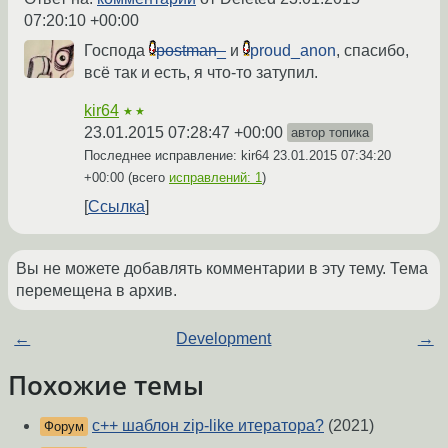
07:20:10 +00:00
Господа
postman_
и
proud_anon
, спасибо,
всё так и есть, я что-то затупил.
kir64
★★
23.01.2015 07:28:47 +00:00
автор топика
Последнее исправление: kir64
23.01.2015 07:34:20
+00:00
(всего
исправлений: 1
)
Ссылка
Вы не можете добавлять комментарии в эту тему. Тема
перемещена в архив.
←
Development
→
Похожие темы
c++ шаблон zip-like итератора?
(2021)
Форум