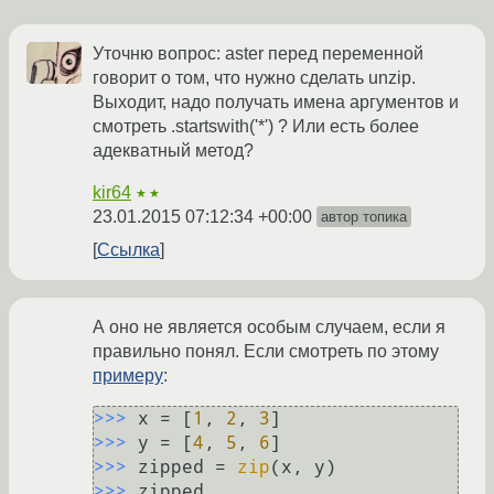
Уточню вопрос: aster перед переменной
говорит о том, что нужно сделать unzip.
Выходит, надо получать имена аргументов и
смотреть .startswith('*') ? Или есть более
адекватный метод?
kir64
★★
23.01.2015 07:12:34 +00:00
автор топика
Ссылка
А оно не является особым случаем, если я
правильно понял. Если смотреть по этому
примеру
:
>>> 
x = [
1
, 
2
, 
3
>>> 
y = [
4
, 
5
, 
6
>>> 
zipped = 
zip
>>> 
zipped
