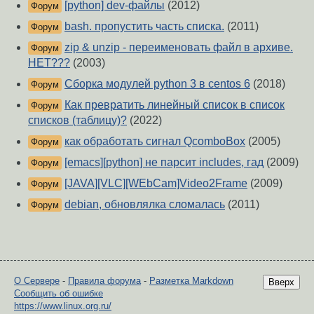
[python] dev-файлы
(2012)
Форум
bash. пропустить часть списка.
(2011)
Форум
zip & unzip - переименовать файл в архиве.
Форум
НЕТ???
(2003)
Сборка модулей python 3 в centos 6
(2018)
Форум
Как превратить линейный список в список
Форум
списков (таблицу)?
(2022)
как обработать сигнал QcomboBox
(2005)
Форум
[emacs][python] не парсит includes, гад
(2009)
Форум
[JAVA][VLC][WEbCam]Video2Frame
(2009)
Форум
debian, обновлялка сломалась
(2011)
Форум
О Сервере
-
Правила форума
-
Разметка Markdown
Вверх
Сообщить об ошибке
https://www.linux.org.ru/