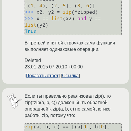
[(
1
, 
4
), (
2
, 
5
), (
3
, 
6
>>> 
x2, y2 = 
zip
>>> 
x == 
list
(x2) 
and
 y == 
list
True
В третьей и пятой строчках сама функция
выполняет одинаковые операции.
Deleted
23.01.2015 07:20:10 +00:00
Показать ответ
Ссылка
Если ты правильно реализовал zip(), то
zip(*zip(a, b, c)) должен быть обратной
операцией к zip(a, b, c) по самой логике
работы zip, потому что:
zip
(a, b, c) == [(a[
0
], b[
0
], 