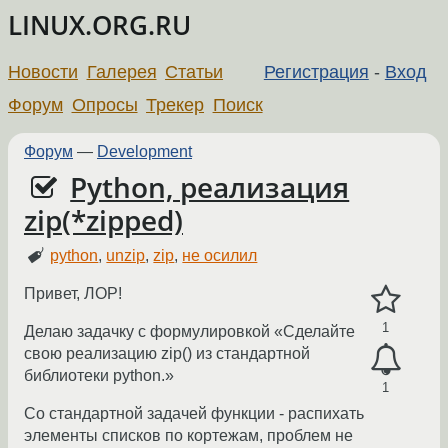
LINUX.ORG.RU
Новости
Галерея
Статьи
Регистрация
-
Вход
Форум
Опросы
Трекер
Поиск
Форум
—
Development
Python, реализация
zip(*zipped)
python
,
unzip
,
zip
,
не осилил
Привет, ЛОР!
1
Делаю задачку с формулировкой «Сделайте
свою реализацию zip() из стандартной
библиотеки python.»
1
Со стандартной задачей функции - распихать
элементы списков по кортежам, проблем не