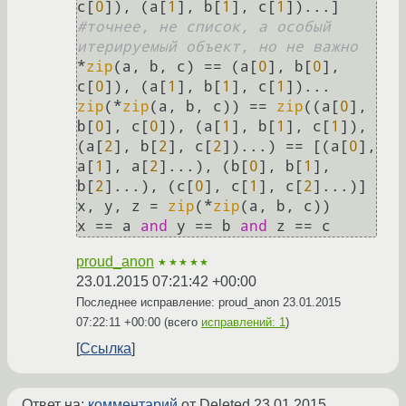
c[
0
]), (a[
1
], b[
1
], c[
1
])...] 
#точнее, не список, а особый 
итерируемый объект, но не важно
*
zip
(a, b, c) == (a[
0
], b[
0
], 
c[
0
]), (a[
1
], b[
1
], c[
1
zip
(*
zip
(a, b, c)) == 
zip
((a[
0
], 
b[
0
], c[
0
]), (a[
1
], b[
1
], c[
1
]), 
(a[
2
], b[
2
], c[
2
])...) == [(a[
0
], 
a[
1
], a[
2
]...), (b[
0
], b[
1
], 
b[
2
]...), (c[
0
], c[
1
], c[
2
]...)]

x, y, z = 
zip
(*
zip
(a, b, c))

x == a 
and
 y == b 
and
 z == c
proud_anon
★★★★★
23.01.2015 07:21:42 +00:00
Последнее исправление: proud_anon
23.01.2015
07:22:11 +00:00
(всего
исправлений: 1
)
Ссылка
Ответ на:
комментарий
от Deleted
23.01.2015