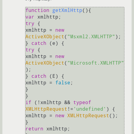
function
getXmlHttp
(
var
try
 {

xmlhttp = 
new
ActiveXObject
(
"Msxml2.XMLHTTP"
);

} 
catch
try
 {

xmlhttp = 
new
ActiveXObject
(
"Microsoft.XMLHTTP"
);

} 
catch
 (E) {

xmlhttp = 
false
;

}

if
 (!xmlhttp && 
typeof
XMLHttpRequest
!=
'undefined'
) {

xmlhttp = 
new
XMLHttpRequest
();

return
 xmlhttp;
