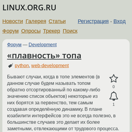
LINUX.ORG.RU
Новости
Галерея
Статьи
Регистрация
-
Вход
Форум
Опросы
Трекер
Поиск
Форум
—
Development
«плавность» топа
python
,
web-development
Бывают случаи, когда в топе элементов (в
данном случае будем называть топом
0
обратно отсортированный по какому-либо
значению список объектов) некоторые из
них борятся за первенство, тем самым
1
создавая определённую динамику. В плане
юзабилити интерфейсов это не всегда полезно, в
большинстве случаев это делает их более
заметными, отвлекающими от трудового процесса.