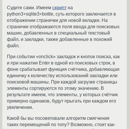
Судите сами. Имеем
скрипт
на
python3+sqlite3+bottle, суть которого заключается в
отображении странички для новой вкладки. На
страничке отображаются поля ввода для поисковых
машин, добавленных в специальный текстовый
файл, и закладки, также добавленные в похожий
файл.
При событии «onclick» закладок и кнопок поиска, как
и при нажатии Enter в одной из поисковых строк, в
фоне срабатывает функция счётчика, добавляющая
единичку к количеству использований закладки или
поисковой машины. При каждой загрузке страницы
элементы сортируются по этому значению. В
результате имеем, что элементы, у которых счётчик
примерно одинаков, будут прыгать при каждом его
увеличении.
Какой бы вы посоветовали алгоритм смягчения
таких перемещений по топу? Возможно, стоит как-