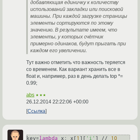
добавляющая единичку к количеству
использований закладки или поисковой
машины. При каждой загрузке страницы
элементы сортируются по этому
значению. В результате имеем, что
элементы, у которых счётчик
примерно одинаков, будут прыгать при
каждом его увеличении.
Тут важно отметить что важность теряется
со временем. Как вариант хранить все в
float и, например, раз в день делать top *=
0.99;
abs
★★★
26.12.2014 22:22:06 +00:00
Ссылка
key=
lambda
 x: x[
1
][
'i'
] // 
10