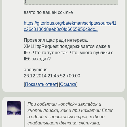
взято по вашей ссылке
https://gitorious.org/batekman/scripts/source/f1
c26c8136d8eeb8c0fd6665956c9dc...
Проверил щас ради интереса,
XMLHttpRequest поддерживается даже в
IE7. Что то тут не так. Что, много публики с
IE6 заходит?
anonymous
26.12.2014 21:45:52 +00:00
Показать ответ
Ссылка
При событии «onclick» закладок и
кнопок поиска, как и при нажатии Enter
в одной из поисковых строк, в фоне
срабатывает функция счётчика,