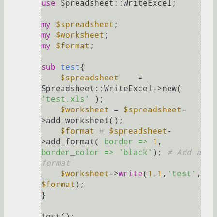
use
 Spreadsheet::WriteExcel;

my
$spreadsheet
my
$worksheet
my
$format
;

sub
test
{

$spreadsheet
    = 
Spreadsheet::WriteExcel->new( 
'test.xls'
 );

$worksheet
 = 
$spreadsheet
-
>add_worksheet();

$format
 = 
$spreadsheet
-
>add_format( 
border =>
1
, 
border_color =>
'black'
); 
# Add a 
format
$worksheet
->
write
(
1
,
1
,
'test'
, 
$format
);

}
