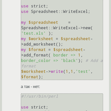
use
use
 Spreadsheet::WriteExcel;

my
$spreadsheet
    = 
Spreadsheet::WriteExcel->new( 
'test.xls'
my
$worksheet
 = 
$spreadsheet
-
my
$format
 = 
$spreadsheet
-
>add_format( 
border =>
1
, 
border_color =>
'black'
); 
# Add a 
format
$worksheet
->
write
(
1
,
1
,
'test'
, 
$format
а так - нет:
#!/usr/bin/perl
use