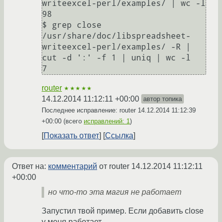
writeexcel-perl/examples/ | wc -l

98

$ grep close 
/usr/share/doc/libspreadsheet-
writeexcel-perl/examples/ -R | 
cut -d ':' -f 1 | uniq | wc -l

router
★★★★★
14.12.2014 11:12:11 +00:00
автор топика
Последнее исправление: router
14.12.2014 11:12:39
+00:00
(всего
исправлений: 1
)
Показать ответ
Ссылка
Ответ на:
комментарий
от router
14.12.2014 11:12:11
+00:00
но что-то эта магия не работает
Запустил твой пример. Если добавить close
у меня работает