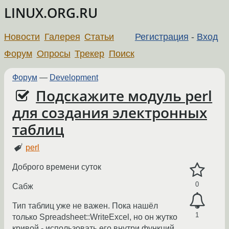
LINUX.ORG.RU
Новости
Галерея
Статьи
Регистрация
-
Вход
Форум
Опросы
Трекер
Поиск
Форум
—
Development
Подскажите модуль perl
для создания электронных
таблиц
perl
Доброго времени суток
0
Сабж
Тип таблиц уже не важен. Пока нашёл
1
только Spreadsheet::WriteExcel, но он жутко
кривой - использовать его внутри функций