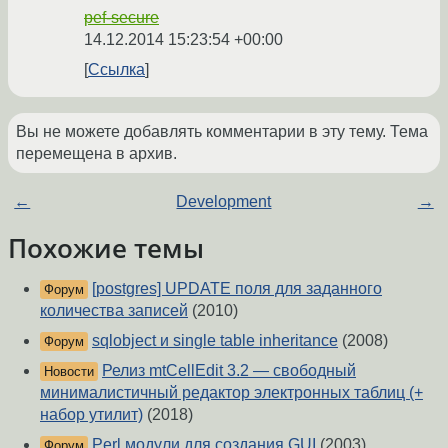
pef-secure
14.12.2014 15:23:54 +00:00
Ссылка
Вы не можете добавлять комментарии в эту тему. Тема
перемещена в архив.
←
Development
→
Похожие темы
[postgres] UPDATE поля для заданного
Форум
количества записей
(2010)
sqlobject и single table inheritance
(2008)
Форум
Релиз mtCellEdit 3.2 — свободный
Новости
минималистичный редактор электронных таблиц (+
набор утилит)
(2018)
Perl модули для создания GUI
(2003)
Форум