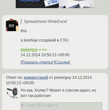
Spreadsheet::WriteExcel
this
а вообще создавай в CSV.
powerguy
★★★
14.12.2014 10:50:13 +00:00
Показать ответы
Ссылка
Ответ на:
комментарий
от powerguy
14.12.2014
10:50:13 +00:00
Но как, Холмс? Может я совсем идиот, но
вот так работает
#!/usr/bin/perl