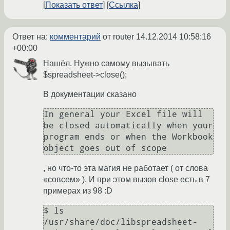
Показать ответ
Ссылка
Ответ на:
комментарий
от router
14.12.2014 10:58:16
+00:00
Нашёл. Нужно самому вызывать
$spreadsheet->close();
В документации сказано
In general your Excel file will 
be closed automatically when your 
program ends or when the Workbook 
object goes out of scope
, но что-то эта магия не работает ( от слова
«совсем» ). И при этом вызов close есть в 7
примерах из 98 :D
$ ls  
/usr/share/doc/libspreadsheet-