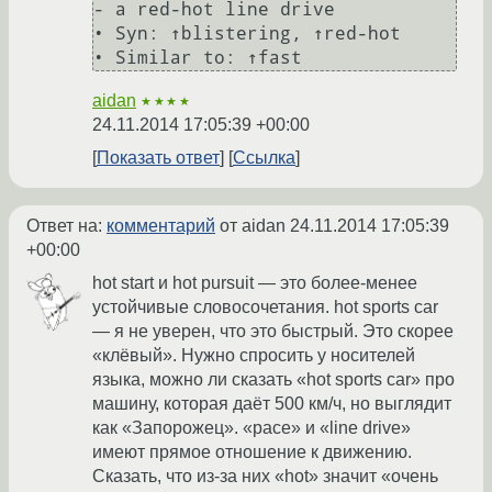
- a red-hot line drive

• Syn: ↑blistering, ↑red-hot

• Similar to: ↑fast
aidan
★★★★
24.11.2014 17:05:39 +00:00
Показать ответ
Ссылка
Ответ на:
комментарий
от aidan
24.11.2014 17:05:39
+00:00
hot start и hot pursuit — это более-менее
устойчивые словосочетания. hot sports car
— я не уверен, что это быстрый. Это скорее
«клёвый». Нужно спросить у носителей
языка, можно ли сказать «hot sports car» про
машину, которая даёт 500 км/ч, но выглядит
как «Запорожец». «pace» и «line drive»
имеют прямое отношение к движению.
Сказать, что из-за них «hot» значит «очень