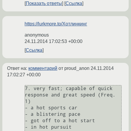
Показать ответы
Ссылка
https://lurkmore.to/Хотлинкинг
anonymous
24.11.2014 17:02:53 +00:00
Ссылка
Ответ на:
комментарий
от proud_anon
24.11.2014
17:02:27 +00:00
7. very fast; capable of quick 
response and great speed (Freq. 
1)

- a hot sports car

- a blistering pace

- got off to a hot start

- in hot pursuit
