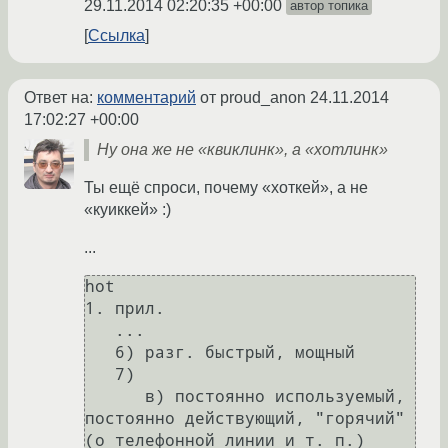
29.11.2014 02:20:35 +00:00
автор топика
Ссылка
Ответ на:
комментарий
от proud_anon
24.11.2014
17:02:27 +00:00
Ну она же не «квиклинк», а «хотлинк»
Ты ещё спроси, почему «хоткей», а не
«куиккей» :)
...
hot

1. прил.

   ...

   6) разг. быстрый, мощный

   7)

      в) постоянно используемый, 
постоянно действующий, "горячий" 
(о телефонной линии и т. п.)
