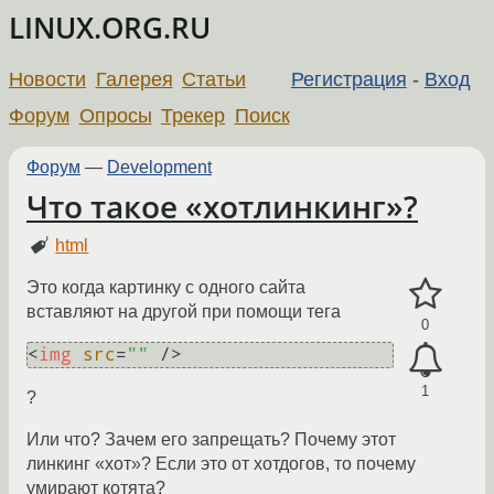
LINUX.ORG.RU
Новости
Галерея
Статьи
Регистрация
-
Вход
Форум
Опросы
Трекер
Поиск
Форум
—
Development
Что такое «хотлинкинг»?
html
Это когда картинку с одного сайта
вставляют на другой при помощи тега
0
<
img
src
=
""
 />
1
?
Или что? Зачем его запрещать? Почему этот
линкинг «хот»? Если это от хотдогов, то почему
умирают котята?