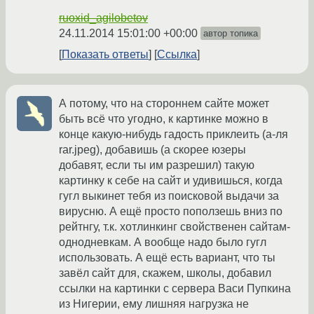
ruoxid_agilobetov
24.11.2014 15:01:00 +00:00
автор топика
Показать ответы
Ссылка
А потому, что на стороннем сайте может
быть всё что угодно, к картинке можно в
конце какую-нибудь гадость приклеить (а-ля
rar.jpeg), добавишь (а скорее юзеры
добавят, если ты им разрешил) такую
картинку к себе на сайт и удивишься, когда
гугл выкинет тебя из поисковой выдачи за
вирусню. А ещё просто поползешь вниз по
рейтнгу, т.к. хотлинкинг свойственен сайтам-
однодневкам. А вообще надо было гугл
использовать. А ещё есть вариант, что ты
завёл сайт для, скажем, школы, добавил
ссылки на картинки с сервера Васи Пупкина
из Нигерии, ему лишняя нагрузка не