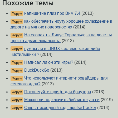
Похожие темы
напишитне плиз про Вим 7.4
(2013)
Форум
как обеспечить ноуту хорошее охлаждение в
Форум
дороге на мягких поверхностях
(2014)
На словах ты Линус Торвальдс, а на деле ты
Форум
просто админ локалхоста
(2013)
нужны ли в LINUX-системе какие-либо
Форум
чистильщики ?
(2014)
Написал ли он эти игры?
(2014)
Форум
DuckDuckGo
(2013)
Форум
Что используют интернет-провайдеры для
Форум
сетевого ядра?
(2013)
Посоветуйте шрифт для браузера
(2013)
Форум
Можно ли подключить библиотеку в си
(2019)
Форум
Открыт исходный код ImpulseTracker
(2014)
Форум