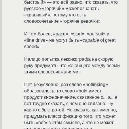
быстрый» — это всё равно, что сказать, что
русское «горячий» может означать
«красивый», потому что есть
словосочетание «горячие девочки».
И тем более, «pace», «start», «pursuit» и
«line drive» не могут быть «
capable
of great
speed».
Налицо попытка лексикографа на скорую
руку придумать, что же общего между всеми
этими словосочетаниями.
Нет, безусловно, раз слово «hotlinking»
образовалось, то слово «hot» имеет
продуктивное значение, связанное с... э... а
вот трудно сказать, с чем оно связано. Ну
как-то с быстротой. Но сказать, как именно,
придумать классификацию того, что может
быть «hot» в этом смысле, а что не может —
это, мне кажется, нетривиально.