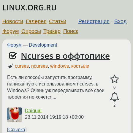
LINUX.ORG.RU
Новости
Галерея
Статьи
Регистрация
-
Вход
Форум
Опросы
Трекер
Поиск
Форум
—
Development
Ncurses в оффтопике
curses
,
ncurses
,
windows
,
костыли
Есть ли способы запустить программу,
написанную с использованием ncurses, в
0
Windows? Очень уж переделывать все свои
творения не хочется...
2
Daiquiri
23.11.2014 19:19:18 +00:00
Ссылка