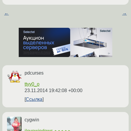
←
→
pdcurses
ttyv0_o
23.11.2014 19:42:08 +00:00
Ссылка
cygwin
ilovewindows