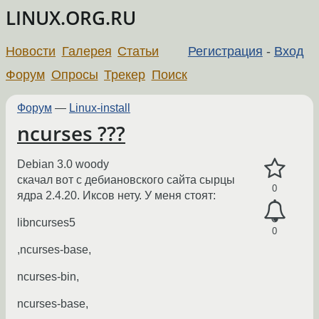
LINUX.ORG.RU
Новости
Галерея
Статьи
Регистрация
-
Вход
Форум
Опросы
Трекер
Поиск
Форум
—
Linux-install
ncurses ???
Debian 3.0 woody
скачал вот с дебиановского сайта сырцы
0
ядра 2.4.20. Иксов нету. У меня стоят:
libncurses5
0
,ncurses-base,
ncurses-bin,
ncurses-base,