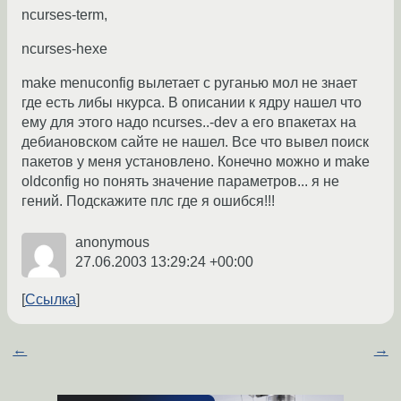
ncurses-term,
ncurses-hexe
make menuconfig вылетает с руганью мол не знает
где есть либы нкурса. В описании к ядру нашел что
ему для этого надо ncurses..-dev а его впакетах на
дебиановском сайте не нашел. Все что вывел поиск
пакетов у меня установлено. Конечно можно и make
oldconfig но понять значение параметров... я не
гений. Подскажите плс где я ошибся!!!
anonymous
27.06.2003 13:29:24 +00:00
Ссылка
←
→