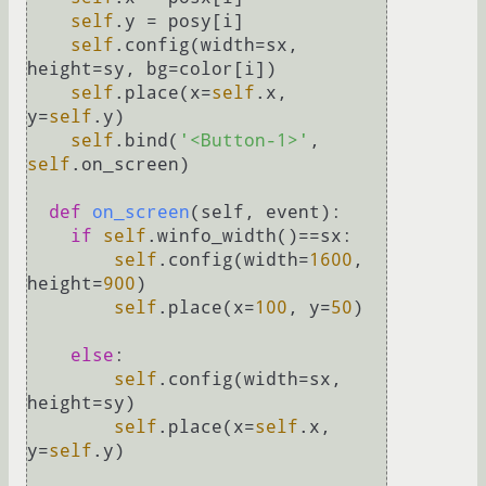
self
.y = posy[i]

self
.config(width=sx, 
height=sy, bg=color[i])

self
.place(x=
self
.x, 
y=
self
.y)

self
.bind(
'<Button-1>'
, 
self
.on_screen)

def
on_screen
(
self, event
):

if
self
.winfo_width()==sx:

self
.config(width=
1600
, 
height=
900
)

self
.place(x=
100
, y=
50
)

else
:

self
.config(width=sx, 
height=sy)

self
.place(x=
self
.x, 
y=
self
.y)
