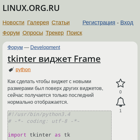
LINUX.ORG.RU
Новости
Галерея
Статьи
Регистрация
-
Вход
Форум
Опросы
Трекер
Поиск
Форум
—
Development
tkinter виджет Frame
python
Как сделать чтобы виджет с новыми
размерами был поверх других виджетов,
0
сейчас получается только последний
нормально отображается.
1
#!/usr/bin/python3.4
# -*- coding: utf-8 -*-
import
 tkinter 
as
 tk
