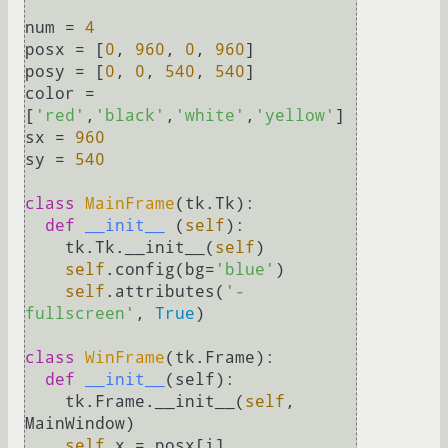
num = 
4
posx = [
0
, 
960
, 
0
, 
960
]

posy = [
0
, 
0
, 
540
, 
540
]

color = 
[
'red'
,
'black'
,
'white'
,
'yellow'
]

sx = 
960
sy = 
540
class
MainFrame
(tk.Tk):

def
__init__
 (
self
):

    tk.Tk.__init__(
self
)

self
.config(bg=
'blue'
)

self
.attributes(
'-
fullscreen'
, 
True
)

class
WinFrame
(tk.Frame):

def
__init__
(
self
):

    tk.Frame.__init__(
self
, 
MainWindow)

self
.x = posx[i]
