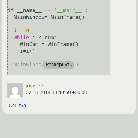
if
 __name__ == 
'__main__'
:

  MainWindow= MainFrame()

  i = 
0
while
 i < num:

    WinCam = WinFrame()

    i=i+
1
  MainWindow.mainloop()

Развернуть
jony_77
02.10.2014 13:40:59 +00:00
Ссылка
←
→