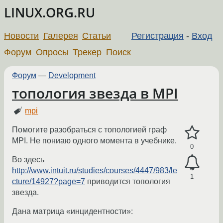
LINUX.ORG.RU
Новости
Галерея
Статьи
Регистрация
-
Вход
Форум
Опросы
Трекер
Поиск
Форум
—
Development
топология звезда в MPI
mpi
Помогите разобраться с топологией граф
MPI. Не пониаю одного момента в учебнике.
0
Во здесь
http://www.intuit.ru/studies/courses/4447/983/le
1
cture/14927?page=7
приводится топология
звезда.
Дана матрица «инцидентности»: