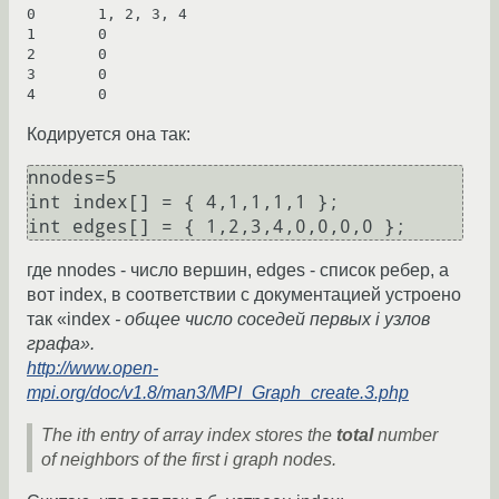
0 	1, 2, 3, 4

1 	0

2 	0

3 	0

Кодируется она так:
nnodes=5

int index[] = { 4,1,1,1,1 };

где nnodes - число вершин, edges - список ребер, а
вот index, в соответствии с документацией устроено
так «index
- общее число соседей первых i узлов
графа».
http://www.open-
mpi.org/doc/v1.8/man3/MPI_Graph_create.3.php
The ith entry of array index stores the
total
number
of neighbors of the first i graph nodes.