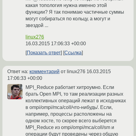
какая топология нужна именно этой
функции? Я так понимаю частичные суммы
могут собираться по кольцу, а могут и
звездой ...
linux276
16.03.2015 17:06:33 +00:00
Показать ответ
Ссылка
Ответ на:
комментарий
от linux276
16.03.2015
17:06:33 +00:00
MPI_Reduce работает хитроумно. Если
брать Open MPI, то там реализации разных
коллективных операций лежат в исходниках
в ompi/ompi/mca/coll/что-нибудь/. Если,
например, процессы расположены на
одном хосте, то скорее всего выберется
MPI_Reduce из ompi/ompi/mca/coll/sm и
операции будут проведены через общую