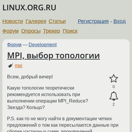
LINUX.ORG.RU
Новости
Галерея
Статьи
Регистрация
-
Вход
Форум
Опросы
Трекер
Поиск
Форум
—
Development
MPI, выбор топологии
mpi
Всем, добрый вечер!
0
Какую топологии теоретически
рекомендуется использовать при
выполнении операции MPI_Reduce?
2
Звезда? Кольцо?
P.S. как-то не могу найти в документации четких
предложений о том как пересылаются данные при
сборке частичных сумм, произведений ... .