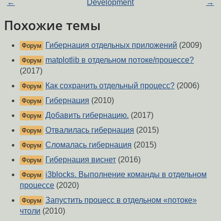
←
Development
→
Похожие темы
Гибернация отдельных приложений
(2009)
Форум
matplotlib в отдельном потоке/процессе?
Форум
(2017)
Как сохранить отдельный процесс?
(2006)
Форум
Гибернация
(2010)
Форум
Добавить гибернацию.
(2017)
Форум
Отвалилась гибернация
(2015)
Форум
Сломалась гибернация
(2015)
Форум
Гибернация виснет
(2016)
Форум
i3blocks. Выполнение команды в отдельном
Форум
процессе
(2020)
Запустить процесс в отдельном «потоке»
Форум
чтоли
(2010)