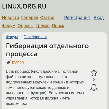
LINUX.ORG.RU
Новости
Галерея
Статьи
Регистрация
-
Вход
Форум
Опросы
Трекер
Поиск
Форум
—
Development
Гибернация отдельного
процесса
python
Есть процесс (числодробилка, головной
файл на питоне с кульком каких то
0
подгруженных модулей и so-щек в которых
тоже полощутся какие-то данные и
вызываются функции). Есть некая система
1
управления, которая должна иметь
возможность: