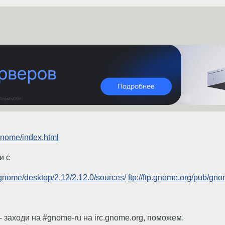
arnome/index.html
и с
/gnome/desktop/2.12/2.12.0/sources/
ftp://ftp.gnome.org/pub/gno
 заходи на #gnome-ru на irc.gnome.org, поможем.