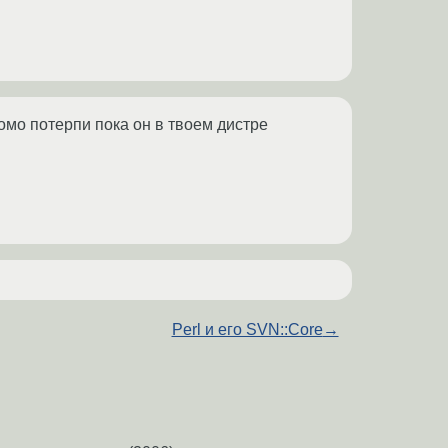
номо потерпи пока он в твоем дистре
Perl и его SVN::Core
→