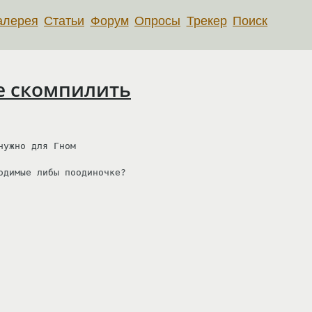
алерея
Статьи
Форум
Опросы
Трекер
Поиск
те скомпилить
ужно для Гном

димые либы поодиночке?
