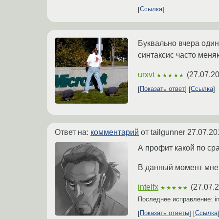
Ссылка
Буквально вчера один
синтаксис часто меня
urxvt
(
27.07.2
★★★★★
Показать ответ
Ссылка
Ответ на:
комментарий
от tailgunner
27.07.20
А профит какой по ср
В данный момент мне в
intelfx
(
27.07.
★★★★★
Последнее исправление: in
Показать ответы
Ссылка