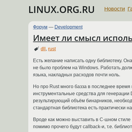
LINUX.ORG.RU
Новости
Г
Форум
—
Development
Имеет ли смысл исполь
dll
,
rust
Есть желание написать одну библиотеку. Он
не было проблем на Windows. Работать долж
языка, накладных расходов почти ноль.
Но про Rust много базза в последнее время и,
инструментальные средства для генерации DL
результирующий объём бинарников, необход
стандартная библиотека есть практически н
Вроде как можно выставить в С-шном стиле б
помимо прочего будут callback-и, т.е. библ