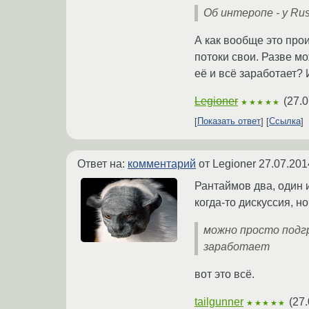
Об интеропе - у Ru
А как вообще это про
потоки свои. Разве мо
её и всё заработает? 
Legioner
(
27.0
★★★★★
Показать ответ
Ссылка
Ответ на:
комментарий
от Legioner
27.07.201
Рантаймов два, один и
когда-то дискуссия, н
можно просто подгр
заработает
вот это всё.
tailgunner
(
27.
★★★★★