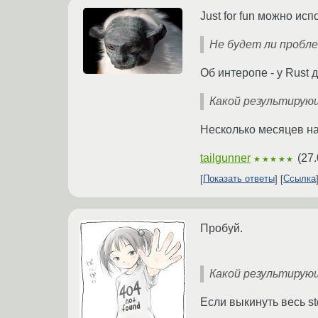
Just for fun можно исп
Не будет ли пробл
Об интеропе - у Rust
Какой результирую
Несколько месяцев на
tailgunner
(
27.
★★★★★
Показать ответы
Ссылка
Пробуй.
Какой результирую
Если выкинуть весь st