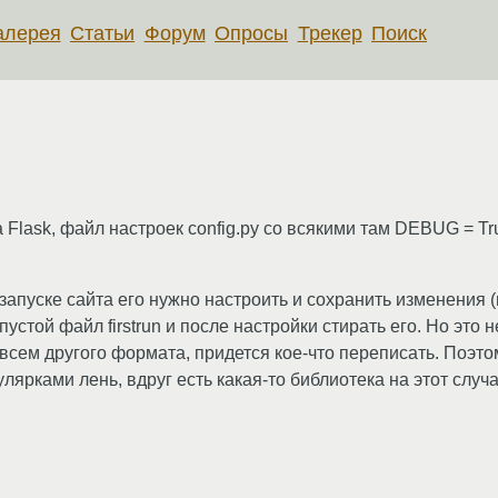
алерея
Статьи
Форум
Опросы
Трекер
Поиск
на Flask, файл настроек config.py со всякими там DEBUG = 
 запуске сайта его нужно настроить и сохранить изменения
 пустой файл firstrun и после настройки стирать его. Но это
совсем другого формата, придется кое-что переписать. Поэто
лярками лень, вдруг есть какая-то библиотека на этот случа