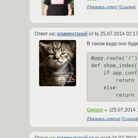
Показать ответ
Ссылка
Ответ на:
комментарий
от bj
25.07.2014 02:17
В таком виде оно буд
@app.route('/')

def show_index()
    if app.config['FIRST_RUN'] == True:

        return redirect('/setup')

    else:

        
Gregon
(
25.07.2014 
★
Показать ответы
Ссылка
Ответ на:
комментарий
от ei-grad
24.07.2014 