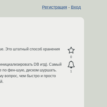
Регистрация
-
Вход
True. Это штатный способ хранения
0
 (инициализировать DB итд). Самый
 не по фен-шую, диском шуршать.
1
му вопрос, чем быстро и просто
й.