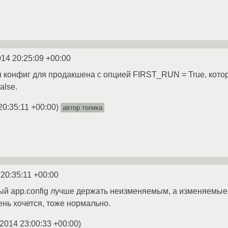
014 20:25:09 +00:00
н конфиг для продакшена с опцией FIRST_RUN = True, кото
alse.
20:35:11 +00:00
)
автор топика
 20:35:11 +00:00
й app.config лучше держать неизменяемым, а изменяемые 
чень хочется, тоже нормально.
.2014 23:00:33 +00:00
)