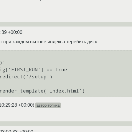
:39 +00:00
ет при каждом вызове индекса теребить диск.
:

return render_template('index.html')
10:29:28 +00:00
)
автор топика
23:00:33 +00:00