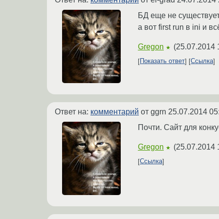
БД еще не существует
а вот first run в ini и 
Gregon
(
25.07.2014 
★
Показать ответ
Ссылка
Ответ на:
комментарий
от ggrn
25.07.2014 05
Почти. Сайт для конку
Gregon
(
25.07.2014 
★
Ссылка