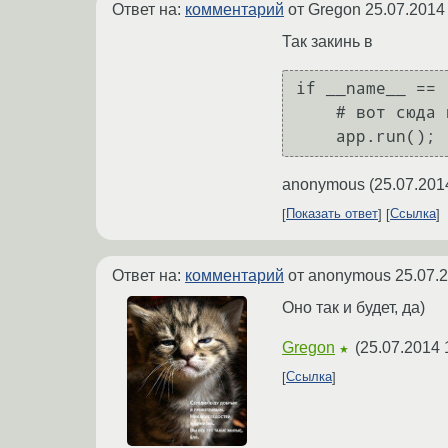
Ответ на:
комментарий
от Gregon
25.07.2014
Так закинь в
if __name__ == 
    # вот сюда и втыкай проверку/доработку конфига

anonymous
(
25.07.201
Показать ответ
Ссылка
Ответ на:
комментарий
от anonymous
25.07.
Оно так и будет, да)
Gregon
(
25.07.2014 
★
Ссылка