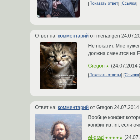
Показать ответ
Ссылка
Ответ на:
комментарий
от menangen
24.07.2
Не покатит. Мне нуже
должна сменится на F
Gregon
(
24.07.2014 
★
Показать ответы
Ссылка
Ответ на:
комментарий
от Gregon
24.07.2014
Вообще конфиг которы
конфиг из .ini, если о
ei-grad
(
24.07
★★★★★