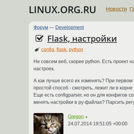
LINUX.ORG.RU
Новости
Г
Форум
—
Development
Flask, настройки
config
,
flask
,
python
Не совсем веб, скорее python. Есть проект 
настроек.
А как лучше всего их изменять? При первом
простой способ - смотреть, лежит ли в корне
Еще есть configparser, но он для конфигов 
менять настройки в py-файлах? Парсить регу
Gregon
★
24.07.2014 19:51:05 +00:00