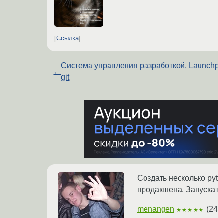
Ссылка
Система управления разработкой. Launchp
←
git
Создать несколько py
продакшена. Запускат
menangen
(
24
★★★★★