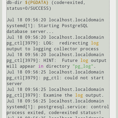
db-dir 
${PGDATA}
 (code=exited, 
status=0/SUCCESS)

Jul 18 09:56:20 localhost.localdomain 
systemd[1]: Starting PostgreSQL 
database server...

Jul 18 09:56:20 localhost.localdomain 
pg_ctl[3979]: LOG:  redirecting 
log
output to logging collector process

Jul 18 09:56:20 localhost.localdomain 
pg_ctl[3979]: HINT:  Future 
log
 output 
will appear 
in
 directory 
"pg_log"
.

Jul 18 09:56:25 localhost.localdomain 
pg_ctl[3979]: pg_ctl: could not start 
server

Jul 18 09:56:25 localhost.localdomain 
pg_ctl[3979]: Examine the 
log
 output.

Jul 18 09:56:25 localhost.localdomain 
systemd[1]: postgresql.service: control 
process exited, code=exited status=1
