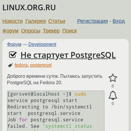
LINUX.ORG.RU
Новости
Галерея
Статьи
Регистрация
-
Вход
Форум
Опросы
Трекер
Поиск
Форум
—
Development
Не стартует PostgreSQL
fedora
,
postgresql
Доброго времени суток. Пытаюсь запустить
PostgreSQL на Fedora 20.
0
[gorsvet@localhost ~]$ 
sudo
service postgresql start

0
Redirecting to /bin/systemctl 
start  postgresql.service

Job 
for
 postgresql.service 
failed. See 
'systemctl status 