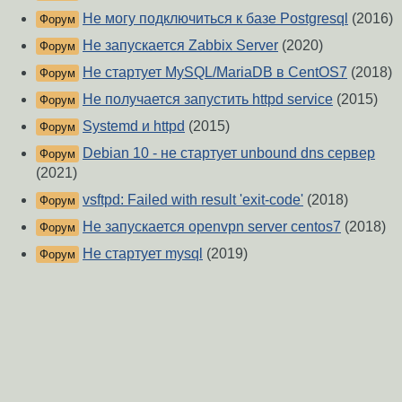
Не могу подключиться к базе Postgresql
(2016)
Форум
Не запускается Zabbix Server
(2020)
Форум
Не стартует MySQL/MariaDB в CentOS7
(2018)
Форум
Не получается запустить httpd service
(2015)
Форум
Systemd и httpd
(2015)
Форум
Debian 10 - не стартует unbound dns сервер
Форум
(2021)
vsftpd: Failed with result 'exit-code'
(2018)
Форум
Не запускается openvpn server centos7
(2018)
Форум
Не стартует mysql
(2019)
Форум
О Сервере
-
Правила форума
-
Разметка Markdown
Вверх
Сообщить об ошибке
https://www.linux.org.ru/