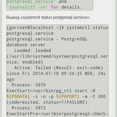
postgresql.service'
 and 
'journalctl -xn'
for
 details.
Вывод «systemctl status postgresql.service»:
[gorsvet@localhost ~]$ systemctl status 
postgresql.service

postgresql.service - PostgreSQL 
database server

   Loaded: loaded 
(/usr/lib/systemd/system/postgresql.ser
vice; enabled)

   Active: failed (Result: exit-code) 
since Fri 2014-07-18 09:56:25 MSK; 24s 
ago

  Process: 3979 
ExecStart=/usr/bin/pg_ctl start -D 
${PGDATA}
 -s -o -p 
${PGPORT}
 -w -t 300 
(code=exited, status=1/FAILURE)

  Process: 3973 
ExecStartPre=/usr/bin/postgresql-check-