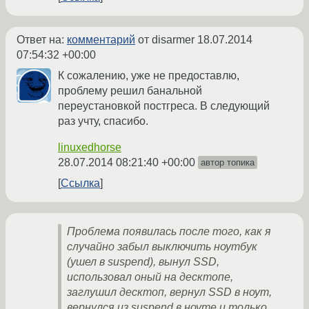
Ответ на:
комментарий
от disarmer
18.07.2014
07:54:32 +00:00
К сожалению, уже не предоставлю,
проблему решил банальной
переустановкой постгреса. В следующий
раз учту, спасибо.
linuxedhorse
28.07.2014 08:21:40 +00:00
автор топика
Ссылка
Проблема появилась после того, как я
случайно забыл выключить ноутбук
(ушел в suspend), вынул SSD,
использовал оный на десктопе,
заглушил десктоп, вернул SSD в ноут,
вернулся из suspend в ноуте и только