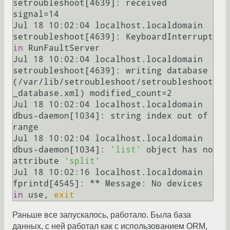
setroubleshoot[4639]: received 
signal=14

Jul 18 10:02:04 localhost.localdomain 
setroubleshoot[4639]: KeyboardInterrupt 
in
 RunFaultServer

Jul 18 10:02:04 localhost.localdomain 
setroubleshoot[4639]: writing database 
(/var/lib/setroubleshoot/setroubleshoot
_database.xml) modified_count=2

Jul 18 10:02:04 localhost.localdomain 
dbus-daemon[1034]: string index out of 
range

Jul 18 10:02:04 localhost.localdomain 
dbus-daemon[1034]: 
'list'
 object has no 
attribute 
'split'
Jul 18 10:02:16 localhost.localdomain 
fprintd[4545]: ** Message: No devices 
in
 use, 
exit
Раньше все запускалось, работало. Была база
данных, с ней работал как с использованием ORM,