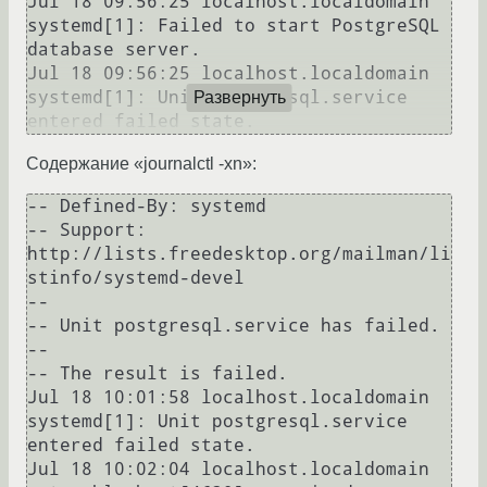
Jul 18 09:56:25 localhost.localdomain 
systemd[1]: Failed to start PostgreSQL 
database server.

Jul 18 09:56:25 localhost.localdomain 
systemd[1]: Unit postgresql.service 
Развернуть
Содержание «journalctl -xn»:
-- Defined-By: systemd

-- Support: 
http://lists.freedesktop.org/mailman/li
stinfo/systemd-devel

--

-- Unit postgresql.service has failed.

--

-- The result is failed.

Jul 18 10:01:58 localhost.localdomain 
systemd[1]: Unit postgresql.service 
entered failed state.

Jul 18 10:02:04 localhost.localdomain 