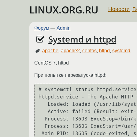
LINUX.ORG.RU
Новости
Г
Форум
—
Admin
Systemd и httpd
apache
,
apache2
,
centos
,
httpd
,
systemd
CentOS 7, httpd
При попытке перезапуска httpd:
# systemctl status httpd.service

httpd.service - The Apache HTTP S
   Loaded: loaded (/usr/lib/systemd/system/httpd.service; enabled)

   Active: failed (Result: exit-code) since Sat 2015-07-18 10:52:35 MSK; 2min 16s ago

  Process: 13608 ExecStop=/bin/kill -WINCH ${MAINPID} (code=exited, status=1/FAILURE)

  Process: 13605 ExecStart=/usr/sbin/httpd $OPTIONS -DFOREGROUND (code=exited, status=1/FAILURE)

 Main PID: 13605 (code=exited, status=1/FAILURE)
