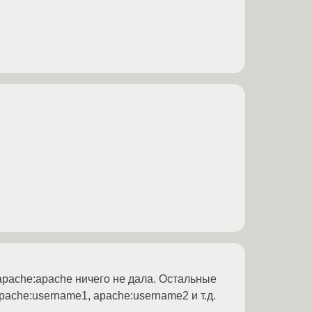
а apache:apache ничего не дала. Остальные
ache:username1, apache:username2 и т.д.