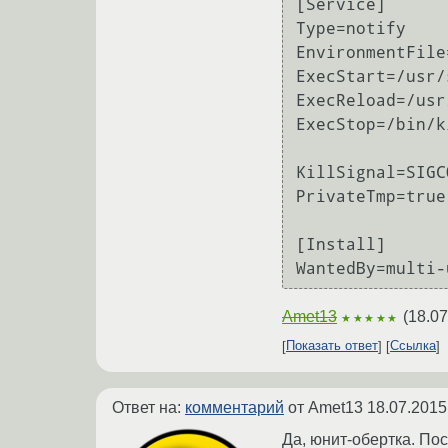
[Service]

Type=notify

EnvironmentFile
ExecStart=/usr/
ExecReload=/usr
ExecStop=/bin/k
KillSignal=SIGCO
PrivateTmp=true

[Install]

Amet13
(
18.07
★★★★★
Показать ответ
Ссылка
Ответ на:
комментарий
от Amet13
18.07.2015
Да, юнит-обертка. Пос