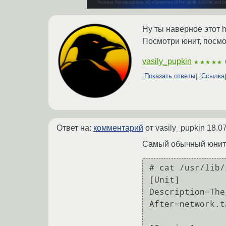
Ну ты наверное этот h
Посмотри юнит, посмо
vasily_pupkin
★★★★★
Показать ответы
Ссылка
Ответ на:
комментарий
от vasily_pupkin
18.0
Самый обычный юнит
# cat /usr/lib/
[Unit]

Description=The
After=network.t