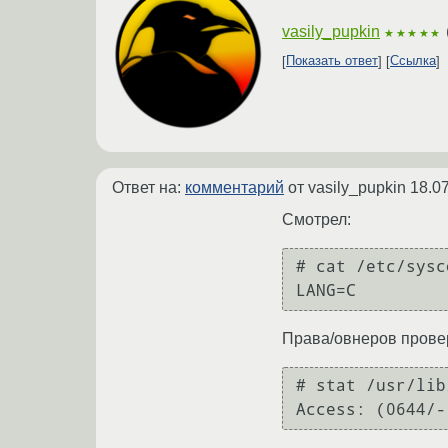
vasily_pupkin
★★★★★
Показать ответ
Ссылка
Ответ на:
комментарий
от vasily_pupkin
18.0
Смотрел:
# cat /etc/sysc
LANG=C
Права/овнеров прове
# stat /usr/lib
Access: (0644/-