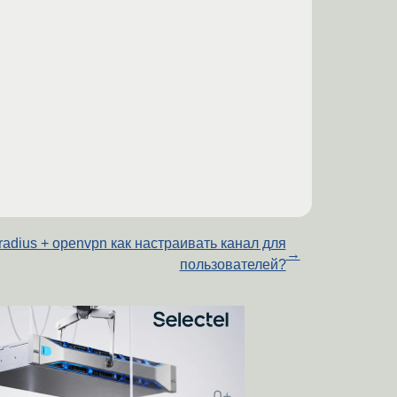
eradius + openvpn как настраивать канал для
→
пользователей?