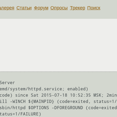
алерея
Статьи
Форум
Опросы
Трекер
Поиск
erver
