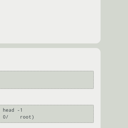
 head -1

 0/    root)