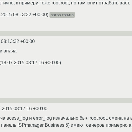
гично, к примеру, тоже root:root, но там юнит отрабатывает.
.2015 08:13:32 +00:00
)
автор топика
 08:13:32 +00:00
ги апача
(
18.07.2015 08:17:16 +00:00
)
7.2015 08:17:16 +00:00
а acess_log и error_log изначально был root:root, смена н
я панель ISPmanager Business 5) имеют овнеров примерно ap