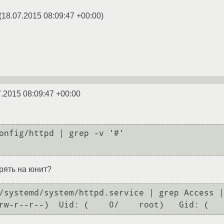
(
18.07.2015 08:09:47 +00:00
)
7.2015 08:09:47 +00:00
onfig/httpd | grep -v '#'

рять на юнит?
/systemd/system/httpd.service | grep Access |
rw-r--r--)  Uid: (    0/    root)   Gid: (   