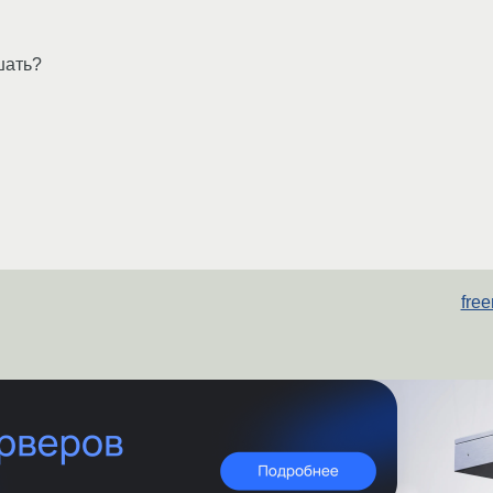
шать?
fre