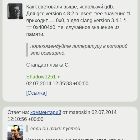
Как советовали выше, используй gdb.
Для gcc version 4.8.2 в insert_tree значение *l
приходит == 0x0, а для clang version 3.4.1 *l
== 0x4004d0, т.е. случайное значение из
памяти.
порекомендуйте литературу в которой
это освещено.
Стандарт языка C.
Shadow1251
★
02.07.2014 12:35:33 +00:00
Ссылка
Ответ на:
комментарий
от matroskin
02.07.2014
12:10:56 +00:00
если он таки пустой