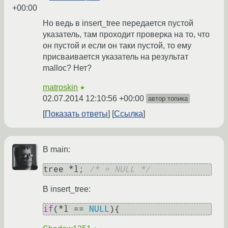
+00:00
Но ведь в insert_tree передается пустой
указатель, там проходит проверка на то, что
он пустой и если он таки пустой, то ему
присваивается указатель на результат
malloc? Нет?
matroskin
★
02.07.2014 12:10:56 +00:00
автор топика
Показать ответы
Ссылка
В main:
tree *l; 
/* = NULL */
В insert_tree:
if
(*l == 
NULL
){