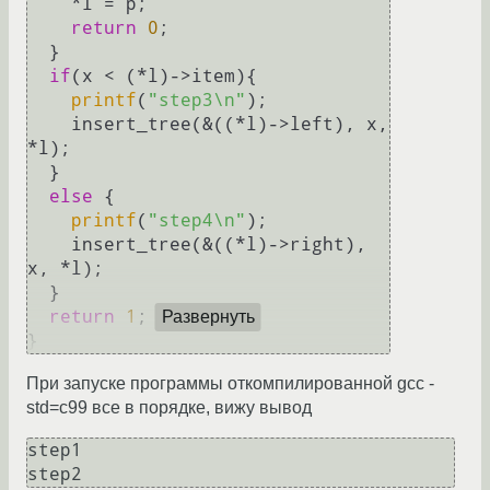
    *l = p;

return
0
;

  }

if
(x < (*l)->item){

printf
(
"step3\n"
);

    insert_tree(&((*l)->left), x, 
*l);

  }

else
 {

printf
(
"step4\n"
);

    insert_tree(&((*l)->right), 
x, *l);

  }

return
1
;

Развернуть
При запуске программы откомпилированной gcc -
std=c99 все в порядке, вижу вывод
step1
