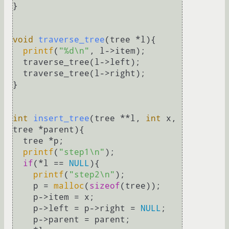
}

void
traverse_tree
(tree *l)
{

printf
(
"%d\n"
, l->item);

  traverse_tree(l->left);

  traverse_tree(l->right);

}

int
insert_tree
(tree **l, 
int
 x, 
tree *parent)
{

  tree *p;

printf
(
"step1\n"
);

if
(*l == 
NULL
){

printf
(
"step2\n"
);

    p = 
malloc
(
sizeof
(tree));

    p->item = x;

    p->left = p->right = 
NULL
;

    p->parent = parent;
