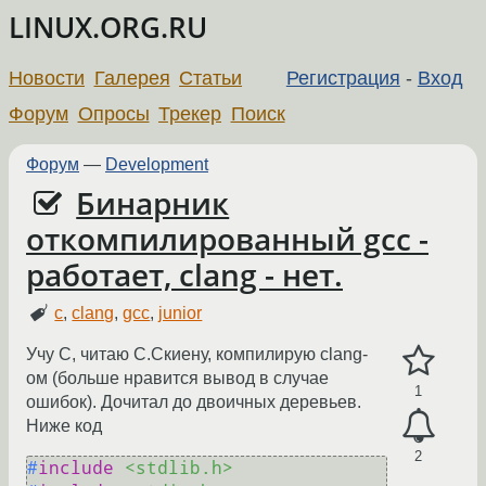
LINUX.ORG.RU
Новости
Галерея
Статьи
Регистрация
-
Вход
Форум
Опросы
Трекер
Поиск
Форум
—
Development
Бинарник
откомпилированный gcc -
работает, clang - нет.
c
,
clang
,
gcc
,
junior
Учу C, читаю С.Скиену, компилирую clang-
ом (больше нравится вывод в случае
1
ошибок). Дочитал до двоичных деревьев.
Ниже код
2
#
include
<stdlib.h>