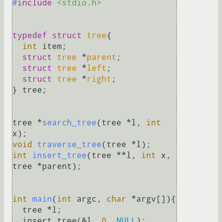
#
include
<stdio.h>
typedef
struct
tree
{
int
 item;

struct
tree
 *
parent
;
struct
tree
 *
left
;
struct
tree
 *
right
;
} tree;

tree *
search_tree
(tree *l, 
int
x)
void
traverse_tree
(tree *l)
int
insert_tree
(tree **l, 
int
 x, 
tree *parent)
;

int
main
(
int
 argc, 
char
 *argv[])
{

  tree *l;

  insert_tree(&l, 
0
, 
NULL
);
