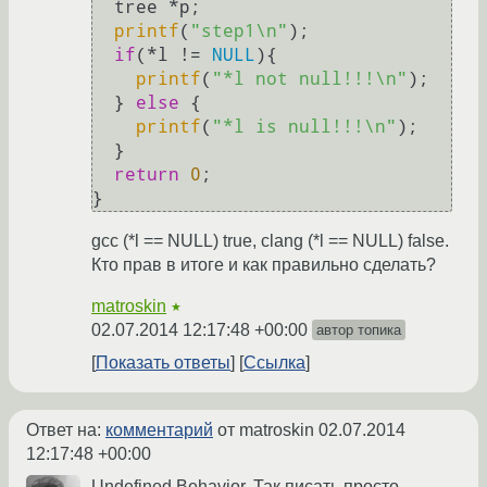
  tree *p;

printf
(
"step1\n"
);

if
(*l != 
NULL
){

printf
(
"*l not null!!!\n"
);

  } 
else
 {

printf
(
"*l is null!!!\n"
);

  }

return
0
;

gcc (*l == NULL) true, clang (*l == NULL) false.
Кто прав в итоге и как правильно сделать?
matroskin
★
02.07.2014 12:17:48 +00:00
автор топика
Показать ответы
Ссылка
Ответ на:
комментарий
от matroskin
02.07.2014
12:17:48 +00:00
Undefined Behavior. Так писать просто