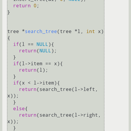
return
0
;

}

tree *
search_tree
(tree *l, 
int
 x)
{

if
(l == 
NULL
){

return
(
NULL
);

  }

if
(l->item == x){

return
(l);

  }

if
(x < l->item){

return
(search_tree(l->left, 
x));

  }

else
{

return
(search_tree(l->right, 
x));

  }
