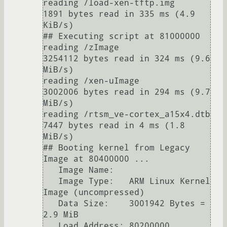
reading /load-xen-tftp.img

1891 bytes read in 335 ms (4.9 
KiB/s)

## Executing script at 81000000

reading /zImage

3254112 bytes read in 324 ms (9.6 
MiB/s)

reading /xen-uImage

3002006 bytes read in 294 ms (9.7 
MiB/s)

reading /rtsm_ve-cortex_a15x4.dtb

7447 bytes read in 4 ms (1.8 
MiB/s)

## Booting kernel from Legacy 
Image at 80400000 ...

   Image Name:   

   Image Type:   ARM Linux Kernel 
Image (uncompressed)

   Data Size:    3001942 Bytes = 
2.9 MiB

   Load Address: 80200000
