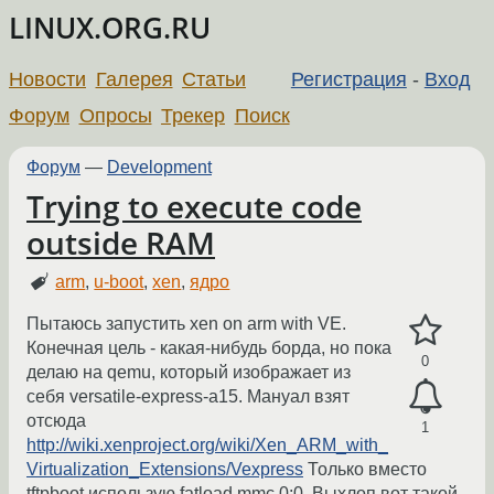
LINUX.ORG.RU
Новости
Галерея
Статьи
Регистрация
-
Вход
Форум
Опросы
Трекер
Поиск
Форум
—
Development
Trying to execute code
outside RAM
arm
,
u-boot
,
xen
,
ядро
Пытаюсь запустить xen on arm with VE.
Конечная цель - какая-нибудь борда, но пока
0
делаю на qemu, который изображает из
себя versatile-express-a15. Мануал взят
отсюда
1
http://wiki.xenproject.org/wiki/Xen_ARM_with_
Virtualization_Extensions/Vexpress
Только вместо
tftpboot использую fatload mmc 0:0. Выхлоп вот такой