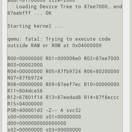
addr=81f00000 size=2000

   Loading Device Tree to 87ee7000, end 
87eebfff ... OK

Starting kernel ...

qemu: fatal: Trying to execute code 
outside RAM or ROM at 0x04000000

R00=00000000 R01=000008e0 R02=87ee7000 
R03=00002000

R04=00000000 R05=87fb9724 R06=80200000 
R07=87fb9724

R08=00000000 R09=87eef7ec R10=00000000 
R11=804dce56

R12=67801f14 R13=87eedad8 R14=87f8eccc 
R15=04000000

PSR=400001d3 -Z-- A svc32

s00=00000000 s01=00000000 
d00=0000000000000000

s02=00000000 s03=00000000 