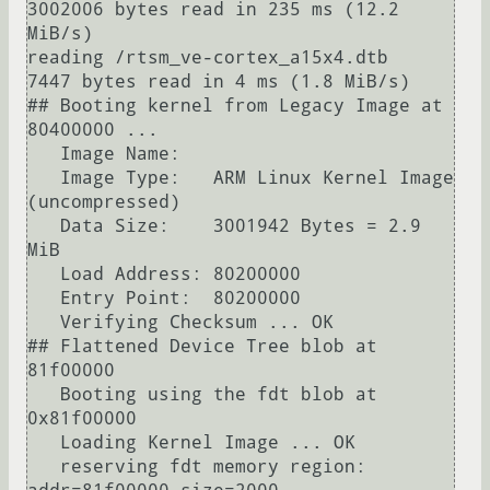
3002006 bytes read in 235 ms (12.2 
MiB/s)

reading /rtsm_ve-cortex_a15x4.dtb

7447 bytes read in 4 ms (1.8 MiB/s)

## Booting kernel from Legacy Image at 
80400000 ...

   Image Name:   

   Image Type:   ARM Linux Kernel Image 
(uncompressed)

   Data Size:    3001942 Bytes = 2.9 
MiB

   Load Address: 80200000

   Entry Point:  80200000

   Verifying Checksum ... OK

## Flattened Device Tree blob at 
81f00000

   Booting using the fdt blob at 
0x81f00000

   Loading Kernel Image ... OK

   reserving fdt memory region: 