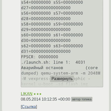
s54=00000000 s55=00000000 
d27=0000000000000000

s56=00000000 s57=00000000 
d28=0000000000000000

s58=00000000 s59=00000000 
d29=0000000000000000

s60=00000000 s61=00000000 
d30=0000000000000000

s62=00000000 s63=00000000 
d31=0000000000000000

FPSCR: 00000000

./launch.sh: line 1:  4031 
Аварийный останов         (core 
dumped) qemu-system-arm -m 2048M 
-M vexpress-a15 -nographic -
Развернуть
LIKAN
★★★
08.05.2014 10:12:35 +00:00
автор топика
Ссылка