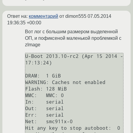
Ответ на:
комментарий
от dimon555
07.05.2014
19:36:35 +00:00
Вот лог с большим размером выделенной
ОП, и пофиксеной маленькой проблемкой с
zImage
U-Boot 2013.10-rc2 (Apr 15 2014 - 
17:13:24)

DRAM:  1 GiB

WARNING: Caches not enabled

Flash: 128 MiB

MMC:   MMC: 0

In:    serial

Out:   serial

Err:   serial

Net:   smc911x-0

Hit any key to stop autoboot:  0 
