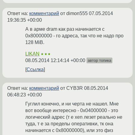
Ответ на:
комментарий
от dimon555
07.05.2014
19:36:35 +00:00
А в арме dram как раз начинается с
0x80000000 - го адреса, так что не надо про
128 MiB.
LIKAN
★★★
08.05.2014 12:14:14 +00:00
автор топика
Ссылка
Ответ на:
комментарий
от CYB3R
08.05.2014
06:48:23 +00:00
Гуглил конечно, и ни черта не нашел. Мне
вот вообще интересно - 0x04000000 - это
логический адрес (т е xen лезет реально не
туда, т е за пределы оперативки, тк она
начинается с 0х80000000), или это физ