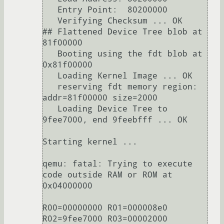
   Entry Point:  80200000

   Verifying Checksum ... OK

## Flattened Device Tree blob at 
81f00000

   Booting using the fdt blob at 
0x81f00000

   Loading Kernel Image ... OK

   reserving fdt memory region: 
addr=81f00000 size=2000

   Loading Device Tree to 
9fee7000, end 9feebfff ... OK

Starting kernel ...

qemu: fatal: Trying to execute 
code outside RAM or ROM at 
0x04000000

R00=00000000 R01=000008e0 
R02=9fee7000 R03=00002000
