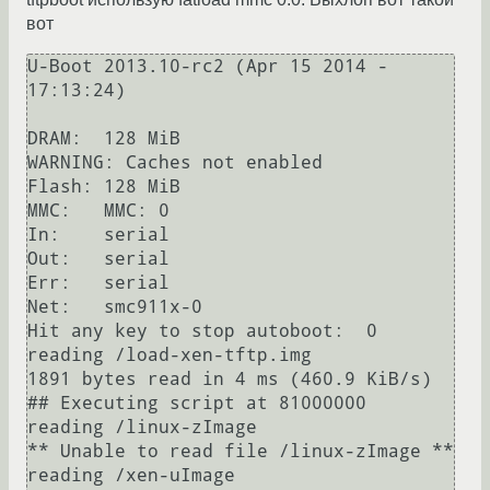
вот
U-Boot 2013.10-rc2 (Apr 15 2014 - 
17:13:24)

DRAM:  128 MiB

WARNING: Caches not enabled

Flash: 128 MiB

MMC:   MMC: 0

In:    serial

Out:   serial

Err:   serial

Net:   smc911x-0

Hit any key to stop autoboot:  0 

reading /load-xen-tftp.img

1891 bytes read in 4 ms (460.9 KiB/s)

## Executing script at 81000000

reading /linux-zImage

** Unable to read file /linux-zImage **

reading /xen-uImage
