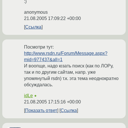
:)
anonymous
21.08.2005 17:09:22 +00:00
Ссылка
Посмотри тут:
http://www.rsdn.ru/Forum/Message.aspx?
mid=977437&all=1
И воопще, надо юзать поиск (как по ЛОРу,
так и по другим сайтам, напр. уже
упомянутый rsdn) т.к. эта тема неоднократно
обсуждалась.
idLe
★
21.08.2005 17:15:16 +00:00
Показать ответ
Ссылка