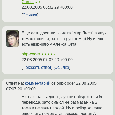
Cantor
★★
22.08.2005 06:32:29 +00:00
Ссылка
Еще есть древняя книжка "Мир Лисп" в двух
томах кажется, зато на русском :)) Ну и еще
есть elisp-intro у Алекса Отта
php-coder
★★★★★
22.08.2005 07:07:20 +00:00
Показать ответ
Ссылка
Ответ на:
комментарий
от php-coder
22.08.2005
07:07:20 +00:00
мир лиспа - гадость, лучше onlisp хоть и без
перевода, зато смысл не размазан на 2
тома и не залит водой. Ну и pclisp конечно,
еще книгу, помему, vsl рекомендовал A