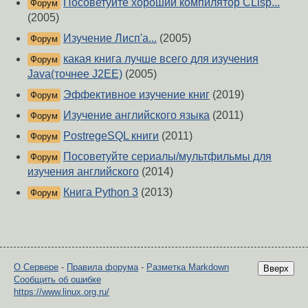
Посоветуйте хороший компилятор CLisp...
Форум
(2005)
Изучение Лисп'а...
(2005)
Форум
какая книга лучше всего для изучения
Форум
Java(точнее J2EE)
(2005)
Эффективное изучение книг
(2019)
Форум
Изучение английского языка
(2011)
Форум
PostregeSQL книги
(2011)
Форум
Посоветуйте сериалы/мультфильмы для
Форум
изучения английского
(2014)
Книга Python 3
(2013)
Форум
О Сервере
-
Правила форума
-
Разметка Markdown
Вверх
Сообщить об ошибке
https://www.linux.org.ru/