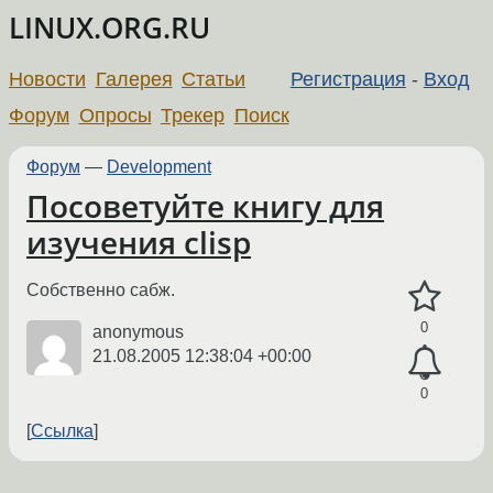
LINUX.ORG.RU
Новости
Галерея
Статьи
Регистрация
-
Вход
Форум
Опросы
Трекер
Поиск
Форум
—
Development
Посоветуйте книгу для
изучения clisp
Собственно сабж.
0
anonymous
21.08.2005 12:38:04 +00:00
0
Ссылка
←
→