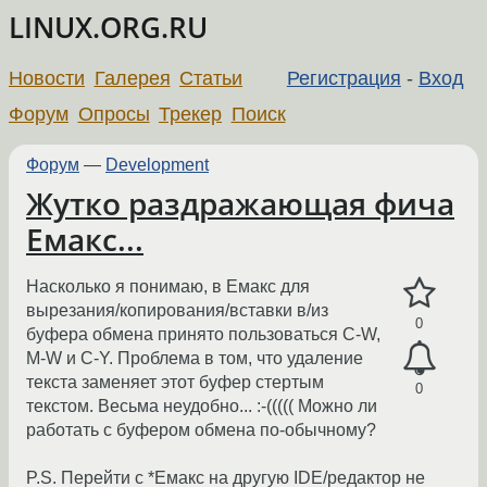
LINUX.ORG.RU
Новости
Галерея
Статьи
Регистрация
-
Вход
Форум
Опросы
Трекер
Поиск
Форум
—
Development
Жутко раздражающая фича
Емакс...
Насколько я понимаю, в Емакс для
вырезания/копирования/вставки в/из
0
буфера обмена принято пользоваться C-W,
M-W и C-Y. Проблема в том, что удаление
текста заменяет этот буфер стертым
0
текстом. Весьма неудобно... :-((((( Можно ли
работать с буфером обмена по-обычному?
P.S. Перейти с *Емакс на другую IDE/редактор не