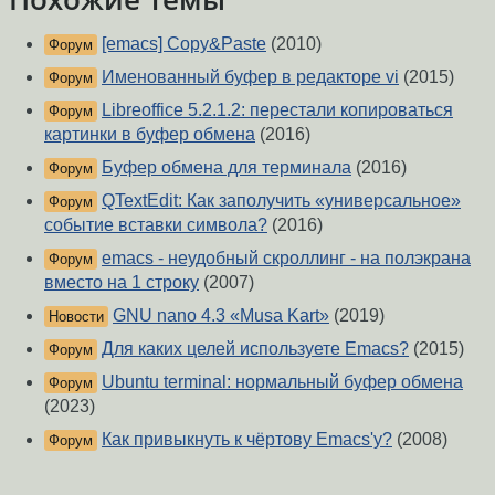
[emacs] Copy&Paste
(2010)
Форум
Именованный буфер в редакторе vi
(2015)
Форум
Libreoffice 5.2.1.2: перестали копироваться
Форум
картинки в буфер обмена
(2016)
Буфер обмена для терминала
(2016)
Форум
QTextEdit: Как заполучить «универсальное»
Форум
событие вставки символа?
(2016)
emacs - неудобный скроллинг - на полэкрана
Форум
вместо на 1 строку
(2007)
GNU nano 4.3 «Musa Kart»
(2019)
Новости
Для каких целей используете Emacs?
(2015)
Форум
Ubuntu terminal: нормальный буфер обмена
Форум
(2023)
Как привыкнуть к чёртову Emacs'у?
(2008)
Форум