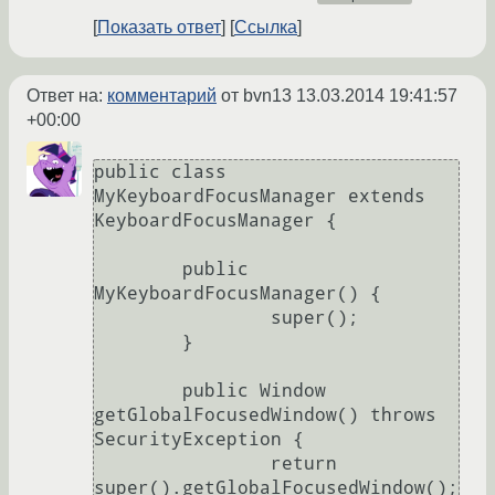
Показать ответ
Ссылка
Ответ на:
комментарий
от bvn13
13.03.2014 19:41:57
+00:00
public class 
MyKeyboardFocusManager extends 
KeyboardFocusManager {

	public 
MyKeyboardFocusManager() {

		super();

	}

	public Window 
getGlobalFocusedWindow() throws 
SecurityException {

		return 
super().getGlobalFocusedWindow();
