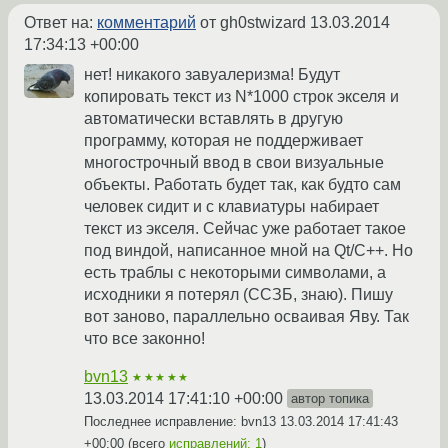
Ответ на:
комментарий
от gh0stwizard
13.03.2014
17:34:13 +00:00
нет! никакого завуалеризма! Будут
копировать текст из N*1000 строк экселя и
автоматически вставлять в другую
программу, которая не поддерживает
многострочный ввод в свои визуальные
объекты. Работать будет так, как будто сам
человек сидит и с клавиатуры набирает
текст из экселя. Сейчас уже работает такое
под виндой, написанное мной на Qt/C++. Но
есть траблы с некоторыми символами, а
исходники я потерял (ССЗБ, знаю). Пишу
вот заново, параллельно осваивая Яву. Так
что все законно!
bvn13
★★★★★
13.03.2014 17:41:10 +00:00
автор топика
Последнее исправление: bvn13
13.03.2014 17:41:43
+00:00
(всего
исправлений: 1
)