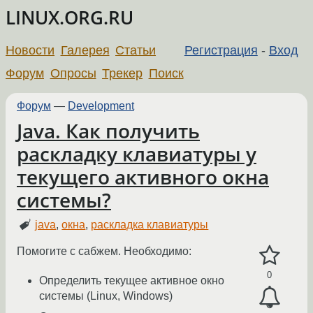
LINUX.ORG.RU
Новости
Галерея
Статьи
Регистрация
-
Вход
Форум
Опросы
Трекер
Поиск
Форум
—
Development
Java. Как получить
раскладку клавиатуры у
текущего активного окна
системы?
java
,
окна
,
раскладка клавиатуры
Помогите с сабжем. Необходимо:
0
Определить текущее активное окно
системы (Linux, Windows)