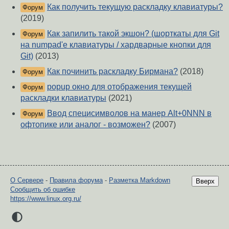
Как получить текущую раскладку клавиатуры?
Форум
(2019)
Как запилить такой экшон? (шорткаты для Git
Форум
на numpad'е клавиатуры / хардварные кнопки для
Git)
(2013)
Как починить раскладку Бирмана?
(2018)
Форум
popup окно для отображения текущей
Форум
раскладки клавиатуры
(2021)
Ввод специсимволов на манер Alt+0NNN в
Форум
офтопике или аналог - возможен?
(2007)
О Сервере
-
Правила форума
-
Разметка Markdown
Вверх
Сообщить об ошибке
https://www.linux.org.ru/