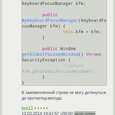
KeyboardFocusManager kfm;

public
MyKeyboardFocusManager
(KeyboardFo
cusManager kfm)
 {

this
.kfm = kfm;

	}

public
 Window 
getGlobalFocusedWindow
()
throws
SecurityException {

//return 
kfm.getGlobalFocusedWindow();
	}

В закоменченной строке не могу дотянуться
до протектед-метода.
bvn13
★★★★★
13.03.2014 19:41:57 +00:00
автор топика