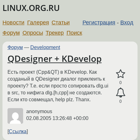
LINUX.ORG.RU
Новости
Галерея
Статьи
Регистрация
-
Вход
Форум
Опросы
Трекер
Поиск
Форум
—
Development
QDesigner + KDevelop
Есть проект (Сpp&QT) в KDevelop. Как
созданый в QDesigner диалог приклеить к
0
проекту? Т.е. если просто сопировать dlg.ui
в src, то нифига dlg.[h,cpp] не создаются.
Если кто совмещал, help plz. Thanx.
0
anonymous
02.08.2005 13:26:48 +00:00
Ссылка