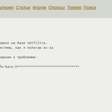
алерея
Статьи
Форум
Опросы
Трекер
Поиск
рвол на базе netfiltra.

истемы, как я пологаю из-за

шение к проблемме:

fw-bace.h*******************************
