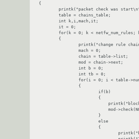
{

	printk("packet check was start\n");

	table = chains_table;

	int k,i,mach,it;

	it = 0;

	for(k = 0; k < netfw_num_rules; k++)

	{

		printk("change rule chain\n");

		mach = 0;

		chain = table->list;

		mod = chain->next;

		int b = 0;

		int tb = 0;

		for(i = 0; i < table->num_rules; i++)

		{

			if(b)

			{

			    printk("block is set\n");

			    mod->check(NETFW_CHK_RULE, 0, 0, 0, 0);

			}

			else

			{

				printk("block not set\n");

				printk("Table name table->table: ");
