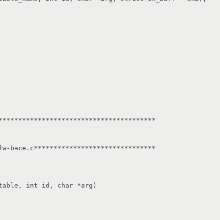
****************************************

fw-bace.c*******************************

table, int id, char *arg)
