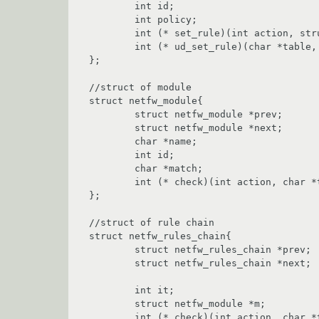
	int id;

	int policy;

	int (* set_rule)(int action, struct netfw_chains_table *new);

	int (* ud_set_rule)(char *table, int action, int id, char *par, char *arg, int num_par);

};

//struct of module

struct netfw_module{

	struct netfw_module *prev;

	struct netfw_module *next;

	char *name;

	int id;

	char *match;

	int (* check)(int action, char *table_name, int id, char *arg, struct sk_buff **skb);

};

//struct of rule chain

struct netfw_rules_chain{

	struct netfw_rules_chain *prev;

	struct netfw_rules_chain *next;

	int it;

	struct netfw_module *m;

	int (* check)(int action, char *table_name, int id, char *arg, struct sk_buff **skb);
