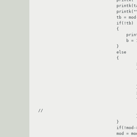
				printk(table->table);

				printk("\n");

				tb = mod->check(NETFW_CHK_RULE, table->table, 0, 0, skb);

				if(!tb)

				{

				    printk("missed chain block have been set\n");

				    b = 1;

				}

				else

				{

					if(tb == 1)

					{

					    printk("was match\n");

					    mach++;

					}

					if(tb == 2)

					{

					    printk("wrong table\n");

//					    i--;

					}

				}

				if(!mod->next) return 0;

				mod = mod->next;
