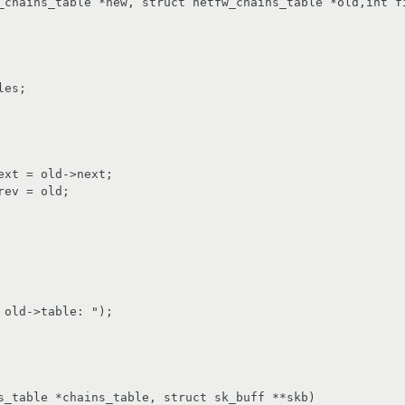
_chains_table *new, struct netfw_chains_table *old,int fi
s_table *chains_table, struct sk_buff **skb)
