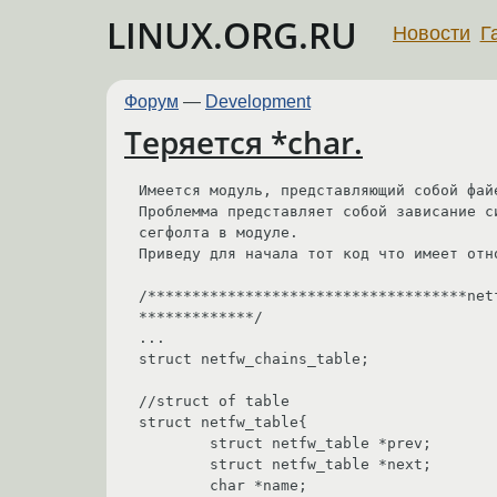
LINUX.ORG.RU
Новости
Г
Форум
—
Development
Теряется *char.
Имеется модуль, представляющий собой файе
Проблемма представляет собой зависание с
сегфолта в модуле.

Приведу для начала тот код что имеет отно
/************************************net
*************/

...

struct netfw_chains_table;

//struct of table

struct netfw_table{

	struct netfw_table *prev;

	struct netfw_table *next;

	char *name;
