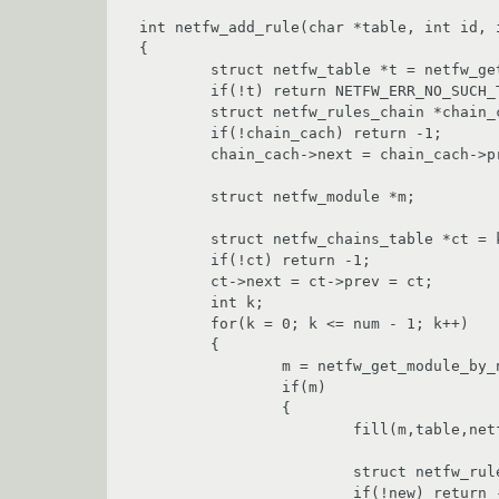
int netfw_add_rule(char *table, int id, 
{

	struct netfw_table *t = netfw_get_table_by_name(table);

	if(!t) return NETFW_ERR_NO_SUCH_TABLE;

	struct netfw_rules_chain *chain_cach = kmalloc(sizeof(struct netfw_rules_chain),GFP_DMA);

	if(!chain_cach) return -1;

	chain_cach->next = chain_cach->prev = chain_cach;

	struct netfw_module *m;

	struct netfw_chains_table *ct = kmalloc(sizeof(struct netfw_chains_table),GFP_DMA);

	if(!ct) return -1;

	ct->next = ct->prev = ct;

	int k;

	for(k = 0; k <= num - 1; k++)

	{

		m = netfw_get_module_by_name(par[k]);

		if(m)

		{

			fill(m,table,netfw_num_rules,arg[k]);

			struct netfw_rules_chain *new = kmalloc(sizeof(struct netfw_rules_chain),GFP_DMA);

			if(!new) return -1;
