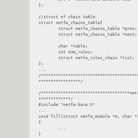
};

//struct of chain table

struct netfw_chains_table{

	struct netfw_chains_table *prev;

	struct netfw_chains_table *next;

	char *table;

	int num_rules;

	struct netfw_rules_chain *list;

};

...

/***************************************
*****************/

/************************************net
*************/

#include "netfw-bace.h"

...

void fill(struct netfw_module *m, char *
{

	...

}
