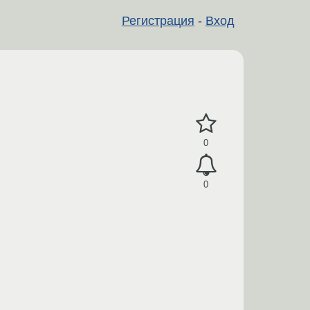
Регистрация
-
Вход
0
0