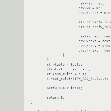
			new->it = it;			

			new->m = m;

			new->check = m->check;

			struct netfw_rules_chain *next = chain_cach->next;

			struct netfw_rules_chain *prev = chain_cach;

			next->prev = new;

			new->next = next;

			new->prev = prev;

			prev->next = new;

		}

	}

	ct->table = table;

	ct->list = chain_cach;

	ct->num_rules = num;

	t->set_rule(NETFW_ADD_RULE,ct);

	netfw_num_rules++;

	return 0;

}
