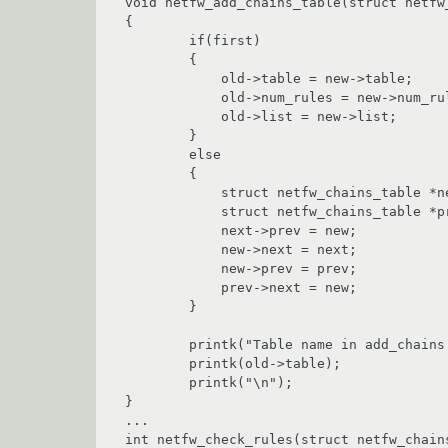
void netfw_add_chains_table(struct netfw
{

	if(first)

	{

	    old->table = new->table;

	    old->num_rules = new->num_rules;

	    old->list = new->list;

	}

	else

	{

    	    struct netfw_chains_table *next = old->next;

	    struct netfw_chains_table *prev = old;

	    next->prev = new;

	    new->next = next;

	    new->prev = prev;

	    prev->next = new;

        }

	printk("Table name in add_chains old->table: ");

	printk(old->table);

	printk("\n");

}

...

int netfw_check_rules(struct netfw_chain