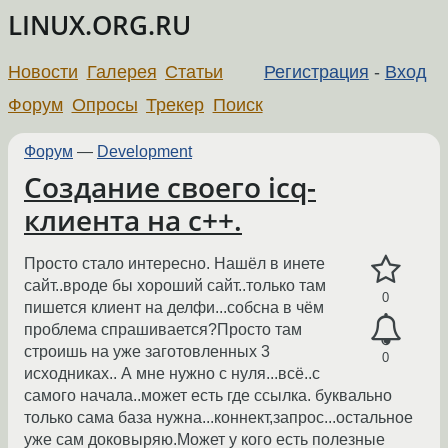
LINUX.ORG.RU
Новости
Галерея
Статьи
Регистрация
-
Вход
Форум
Опросы
Трекер
Поиск
Форум
—
Development
Создание своего icq-
клиента на с++.
Просто стало интересно. Нашёл в инете
сайт..вроде бы хороший сайт..только там
0
пишется клиент на делфи...собсна в чём
проблема спрашивается?Просто там
строишь на уже заготовленных 3
0
исходниках.. А мне нужно с нуля...всё..с
самого начала..может есть где ссылка. буквально
только сама база нужна...коннект,запрос...остальное
уже сам доковыряю.Может у кого есть полезные