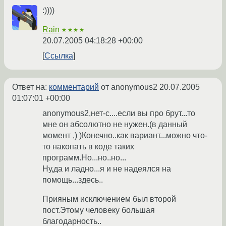
:))))
Rain
★★★★
20.07.2005 04:18:28 +00:00
Ссылка
Ответ на:
комментарий
от anonymous2
20.07.2005
01:07:01 +00:00
anonymous2,нет-с....если вы про брут...то
мне он абсолютно не нужен.(в данный
момент ,) )Конечно..как вариант...можно что-
то накопать в коде таких
программ.Но...но..но...
Ну,да и ладно...я и не надеялся на
помощь...здесь..
Прияным исключением был второй
пост.Этому человеку большая
благодарность..