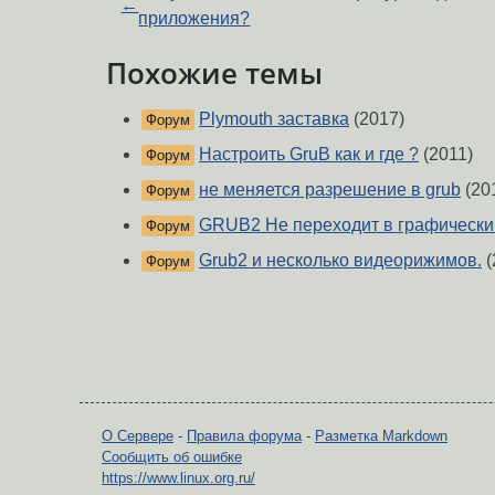
←
приложения?
Похожие темы
Plymouth заставка
(2017)
Форум
Настроить GruB как и где ?
(2011)
Форум
не меняется разрешение в grub
(20
Форум
GRUB2 Не переходит в графическ
Форум
Grub2 и несколько видеорижимов.
(
Форум
О Сервере
-
Правила форума
-
Разметка Markdown
Сообщить об ошибке
https://www.linux.org.ru/