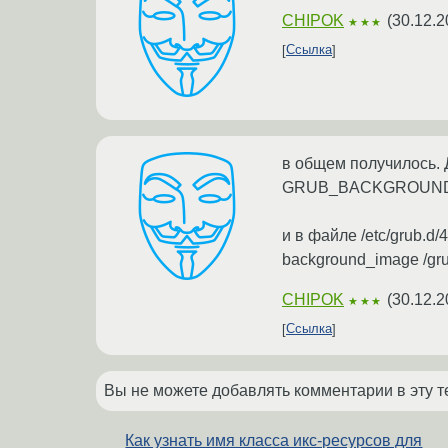
CHIPOK
(
30.12.2
★★★
Ссылка
в общем получилось. 
GRUB_BACKGROUND=«/b
и в файле /etc/grub.d
background_image /grub
CHIPOK
(
30.12.2
★★★
Ссылка
Вы не можете добавлять комментарии в эту т
Как узнать имя класса икс-ресурсов для