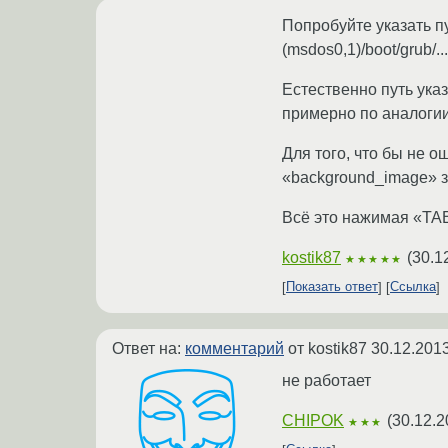
Попробуйте указать пут
(msdos0,1)/boot/grub/...
Естественно путь ука
примерно по аналогии 
Для того, что бы не 
«background_image» за
Всё это нажимая «TAB»
kostik87
(
30.1
★★★★★
Показать ответ
Ссылка
Ответ на:
комментарий
от kostik87
30.12.2013
не работает
CHIPOK
(
30.12.2
★★★