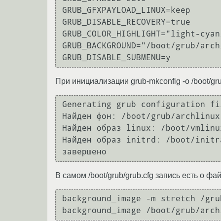
GRUB_GFXPAYLOAD_LINUX=keep

GRUB_DISABLE_RECOVERY=true

GRUB_COLOR_HIGHLIGHT="light-cyan/
GRUB_BACKGROUND="/boot/grub/arch
При инициализации grub-mkconfig -o /boot/gr
Generating grub configuration fil
Найден фон: /boot/grub/archlinux.
Найден образ linux: /boot/vmlinuz
Найден образ initrd: /boot/initr
В самом /boot/grub/grub.cfg запись есть о ф
background_image -m stretch /gru