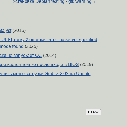
Установка Debian testing - gtk warning
→
talyst
(2016)
EFI, вижу 2 ошибки: error: no server specified
o mode found
(2025)
ски не запускает ОС
(2014)
ажается только после входа в BIOS
(2019)
стить меню загрузки Grub v. 2.02 на Ubuntu
Вверх