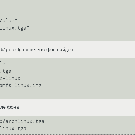
blue"

linux.tga"

ub/grub.cfg пишет что фон найден
e ...

tga

-linux

amfs-linux.img

айле фона
b/archlinux.tga
