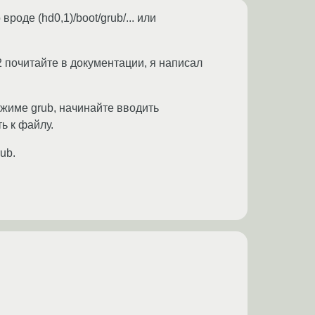
роде (hd0,1)/boot/grub/... или
2 почитайте в документации, я написал
ежиме grub, начинайте вводить
ь к файлу.
ub.