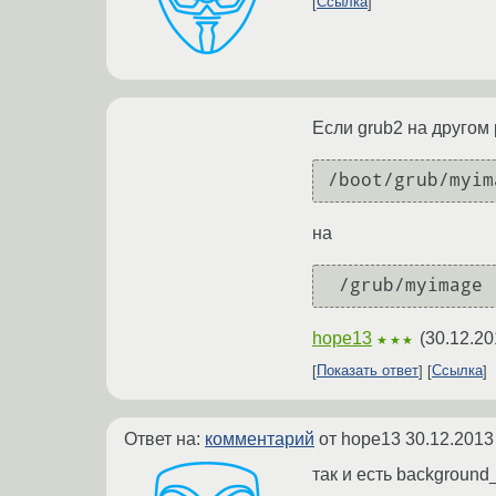
Ссылка
Если grub2 на другом 
/boot/grub/myim
на
 /grub/myimage
hope13
(
30.12.20
★★★
Показать ответ
Ссылка
Ответ на:
комментарий
от hope13
30.12.2013
так и есть background_