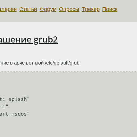
алерея
Статьи
Форум
Опросы
Трекер
Поиск
ашение grub2
е в арче вот мой /etc/default/grub
ti splash"

1"

art_msdos"
