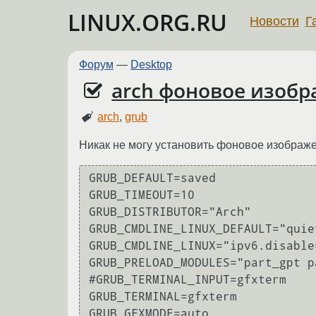
LINUX.ORG.RU
Новости
Г
Форум
—
Desktop
arch фоновое изобр
arch
,
grub
Никак не могу установить фоновое изображени
GRUB_DEFAULT=saved

GRUB_TIMEOUT=10

GRUB_DISTRIBUTOR="Arch"

GRUB_CMDLINE_LINUX_DEFAULT="quie
GRUB_CMDLINE_LINUX="ipv6.disable=
GRUB_PRELOAD_MODULES="part_gpt p
#GRUB_TERMINAL_INPUT=gfxterm

GRUB_TERMINAL=gfxterm

GRUB_GFXMODE=auto
