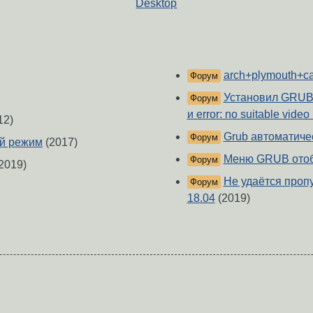
Desktop
arch+plymouth+ca
Форум
Установил GRUB U
Форум
и error: no suitable vide
12)
Grub автоматиче
Форум
ий режим
(2017)
Меню GRUB отобр
Форум
2019)
Не удаётся пропу
Форум
18.04
(2019)