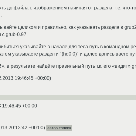
ь до файла с изображением начиная от раздела, т.е. что-то в
 .
зывайте целиком и правильно, как указывать раздела в grub
с grub-0.97.
ошибиться указывайте в начале для теса путь в командном р
тем указываете раздел и "(hd0,0)" и далее дописываете пут
, в результате найдёте правильный путь т.к. его «видит» gr
2.2013 19:46:45 +00:00
)
 19:46:45 +00:00
013 20:13:42 +00:00
)
автор топика