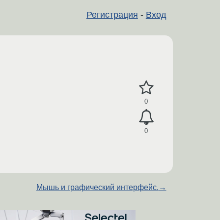
Регистрация
-
Вход
0
0
Мышь и графический интерфейс.
→