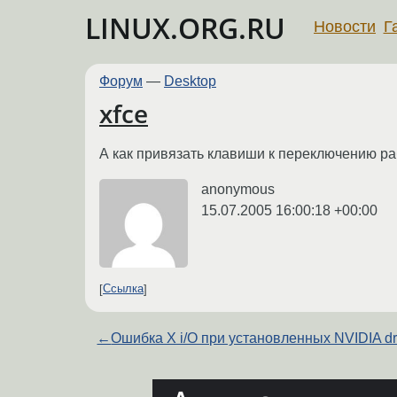
LINUX.ORG.RU
Новости
Г
Форум
—
Desktop
xfce
А как привязать клавиши к переключению ра
anonymous
15.07.2005 16:00:18 +00:00
Ссылка
←
Ошибка X i/O при установленных NVIDIA dr