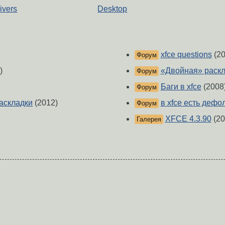
ivers
Desktop
xfce questions
(20
Форум
)
«Двойная» раск
Форум
Баги в xfce
(2008
Форум
раскладки
(2012)
в xfce есть дефо
Форум
XFCE 4.3.90
(20
Галерея