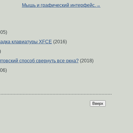
Мышь и графический интерфейс.
→
05)
ладка клавиатуры XFCE
(2016)
)
лтовский способ свернуть все окна?
(2018)
06)
Вверх