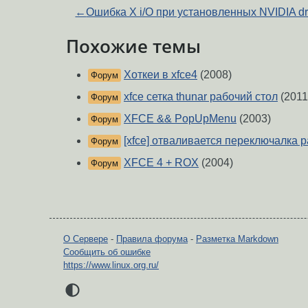
←
Ошибка X i/O при установленных NVIDIA dr
Похожие темы
Хоткеи в xfce4
(2008)
Форум
xfce сетка thunar рабочий стол
(2011
Форум
XFCE && PopUpMenu
(2003)
Форум
[xfce] отваливается переключалка 
Форум
XFCE 4 + ROX
(2004)
Форум
О Сервере
-
Правила форума
-
Разметка Markdown
Сообщить об ошибке
https://www.linux.org.ru/