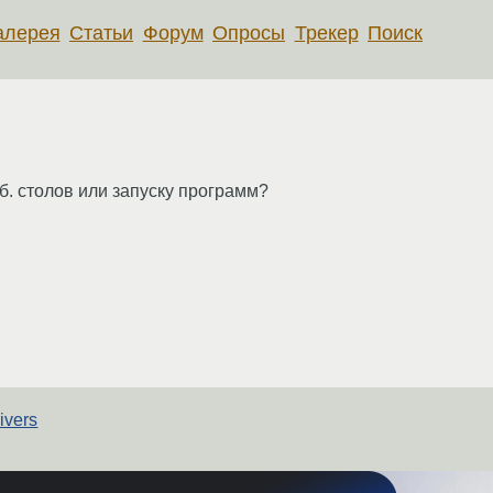
алерея
Статьи
Форум
Опросы
Трекер
Поиск
б. столов или запуску программ?
ivers