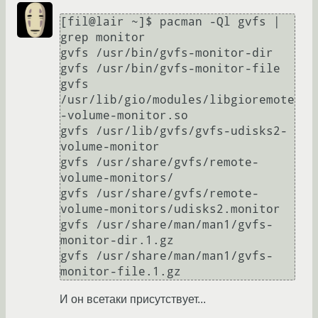
[fil@lair ~]$ pacman -Ql gvfs | 
grep monitor

gvfs /usr/bin/gvfs-monitor-dir

gvfs /usr/bin/gvfs-monitor-file

gvfs 
/usr/lib/gio/modules/libgioremote
-volume-monitor.so

gvfs /usr/lib/gvfs/gvfs-udisks2-
volume-monitor

gvfs /usr/share/gvfs/remote-
volume-monitors/

gvfs /usr/share/gvfs/remote-
volume-monitors/udisks2.monitor

gvfs /usr/share/man/man1/gvfs-
monitor-dir.1.gz

gvfs /usr/share/man/man1/gvfs-
monitor-file.1.gz
И он всетаки присутствует...