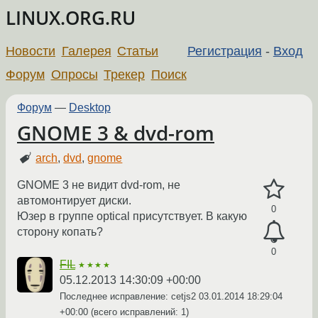
LINUX.ORG.RU
Новости
Галерея
Статьи
Регистрация
-
Вход
Форум
Опросы
Трекер
Поиск
Форум
—
Desktop
GNOME 3 & dvd-rom
arch
,
dvd
,
gnome
GNOME 3 не видит dvd-rom, не
автомонтирует диски.
0
Юзер в группе optical присутствует. В какую
сторону копать?
0
FIL
★★★★
05.12.2013 14:30:09 +00:00
Последнее исправление: cetjs2
03.01.2014 18:29:04
+00:00
(всего исправлений: 1)