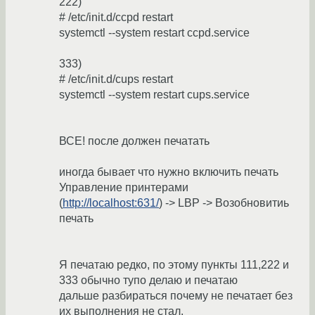
222)
# /etc/init.d/ccpd restart
systemctl --system restart ccpd.service
333)
# /etc/init.d/cups restart
systemctl --system restart cups.service
ВСЕ! после должен печатать
иногда бывает что нужно включить печать
Управление принтерами
(
http://localhost:631/
) -> LBP -> Возобновитиь
печать
Я печатаю редко, по этому пункты 111,222 и
333 обычно тупо делаю и печатаю
дальше разбираться почему не печатает без
их выполнения не стал.