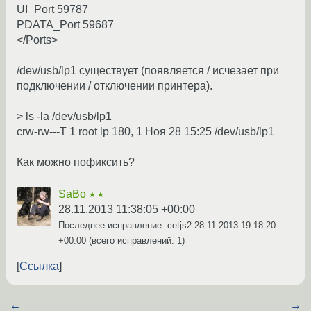
UI_Port 59787
PDATA_Port 59687
</Ports>
/dev/usb/lp1 существует (появляется / исчезает при
подключении / отключении принтера).
> ls -la /dev/usb/lp1
crw-rw---T 1 root lp 180, 1 Ноя 28 15:25 /dev/usb/lp1
Как можно пофиксить?
SaBo
★★
28.11.2013 11:38:05 +00:00
Последнее исправление: cetjs2
28.11.2013 19:18:20
+00:00
(всего исправлений: 1)
Ссылка
←
→