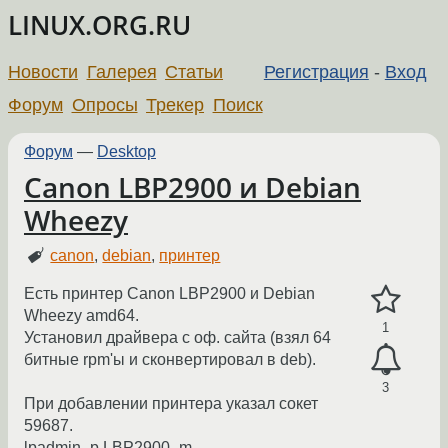
LINUX.ORG.RU
Новости
Галерея
Статьи
Регистрация
-
Вход
Форум
Опросы
Трекер
Поиск
Форум
—
Desktop
Canon LBP2900 и Debian
Wheezy
canon
,
debian
,
принтер
Есть принтер Canon LBP2900 и Debian
Wheezy amd64.
1
Установил драйвера с оф. сайта (взял 64
битные rpm'ы и сконвертировал в deb).
3
При добавлении принтера указал сокет
59687.
lpadmin -p LBP2900 -m