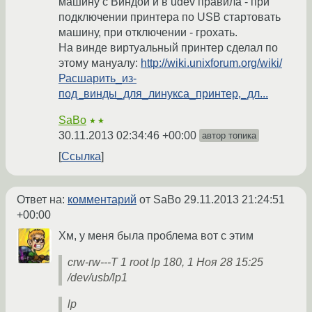
машину с Виндой и в udev правила - при
подключении принтера по USB стартовать
машину, при отключении - грохать.
На винде виртуальный принтер сделал по
этому мануалу:
http://wiki.unixforum.org/wiki/
Расшарить_из-
под_винды_для_линукса_принтер,_дл...
SaBo
★★
30.11.2013 02:34:46 +00:00
автор топика
Ссылка
Ответ на:
комментарий
от SaBo
29.11.2013 21:24:51
+00:00
Хм, у меня была проблема вот с этим
crw-rw---T 1 root lp 180, 1 Ноя 28 15:25
/dev/usb/lp1
lp