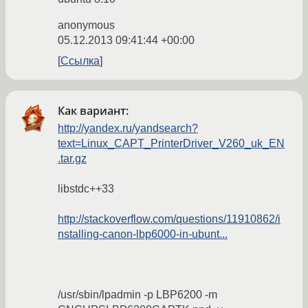
anonymous
05.12.2013 09:41:44 +00:00
Ссылка
Как вариант:
http://yandex.ru/yandsearch?
text=Linux_CAPT_PrinterDriver_V260_uk_EN
.tar.gz
libstdc++33
http://stackoverflow.com/questions/11910862/i
nstalling-canon-lbp6000-in-ubunt...
/usr/sbin/lpadmin -p LBP6200 -m