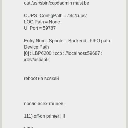
out /usr/sbin/ccpdadmin must be
CUPS_ConfigPath = /etc/cups/
LOG Path = None
UI Port = 59787
Entry Num : Spooler : Backend : FIFO path :
Device Path
[0] : LBP6200 : ccp : //localhost:59687 :
/dev/usb/lp0
reboot на всякий
после всех танцев,
111) off-on printer !!!!