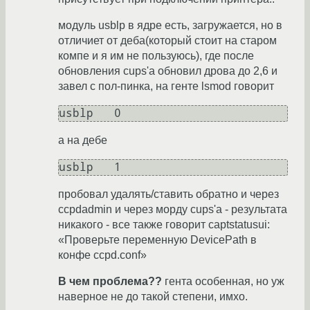
модуль usblp в ядре есть, загружается, но в
отличиет от деба(который стоит на старом
компе и я им не пользуюсь), где после
обновления cups'а обновил дрова до 2,6 и
завел с пол-пинка, на генте lsmod говорит
а на дебе
пробовал удалять/ставить обратно и через
ccpdadmin и через морду cups'а - результата
никакого - все также говорит captstatusui:
«Проверьте переменную DevicePath в
конфе ccpd.conf»
В чем проблема??
гента особенная, но уж
наверное не до такой степени, имхо.