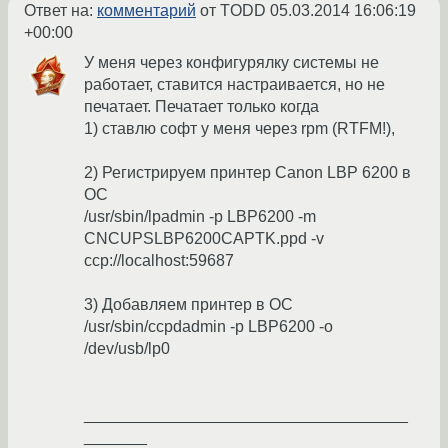
Ответ на:
комментарий
от TODD
05.03.2014 16:06:19
+00:00
У меня через конфигурялку системы не
работает, ставится настраивается, но не
печатает. Печатает только когда
1) ставлю софт у меня через rpm (RTFM!),
2) Регистрируем принтер Canon LBP 6200 в
ОС
/usr/sbin/lpadmin -p LBP6200 -m
CNCUPSLBP6200CAPTK.ppd -v
ccp://localhost:59687
3) Добавляем принтер в ОС
/usr/sbin/ccpdadmin -p LBP6200 -o
/dev/usb/lp0
____________________________________
_______