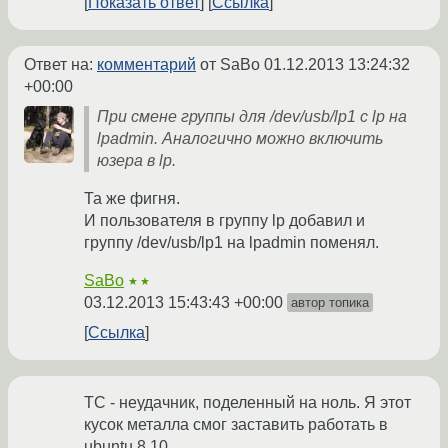
Показать ответ
Ссылка
Ответ на:
комментарий
от SaBo
01.12.2013 13:24:32
+00:00
При смене группы для /dev/usb/lp1 с lp на
lpadmin. Аналогично можно включить
юзера в lp.
Та же фигня.
И пользователя в группу lp добавил и
группу /dev/usb/lp1 на lpadmin поменял.
SaBo
★★
03.12.2013 15:43:43 +00:00
автор топика
Ссылка
ТС - неудачник, поделенный на ноль. Я этот
кусок металла смог заставить работать в
ubuntu 8.10