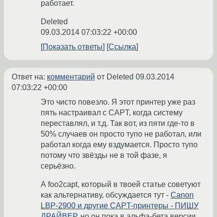
работает.
Deleted
09.03.2014 07:03:22 +00:00
Показать ответы
Ссылка
Ответ на:
комментарий
от Deleted
09.03.2014
07:03:22 +00:00
Это чисто повезло. Я этот принтер уже раз
пять настраивал с CAPT, когда систему
переставлял, и т.д. Так вот, из пяти где-то в
50% случаев он просто тупо не работал, или
работал когда ему вздумается. Просто тупо
потому что звёзды не в той фазе, я
серьёзно.
А foo2capt, который в твоей статье советуют
как альтернативу, обсуждается тут -
Canon
LBP-2900 и другие CAPT-принтеры - ПИШУ
ДРАЙВЕР
, но он пока в альфа-бета версии.