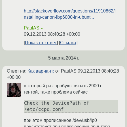
http://stackoverflow.com/questions/11910862/i
nstalling-canon-lbp6000-in-ubunt...
PaulAS
★
09.12.2013 08:40:28 +00:00
Показать ответ
Ссылка
5 марта 2014 г.
Ответ на:
Как вариант:
от PaulAS
09.12.2013 08:40:28
+00:00
в который раз пробую связать 2900 с
гентой, таже проблема сейчас
Check the DevicePath of 
при этом прописанное /dev/usb/lp0
присутствует при подключении принтера..