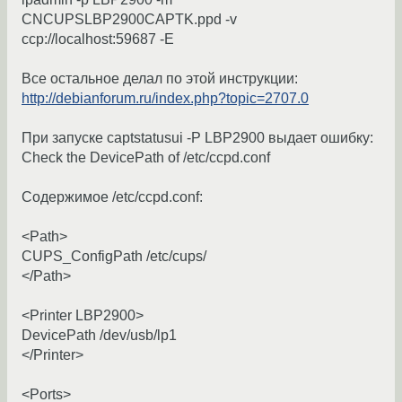
CNCUPSLBP2900CAPTK.ppd -v
ccp://localhost:59687 -E
Все остальное делал по этой инструкции:
http://debianforum.ru/index.php?topic=2707.0
При запуске captstatusui -P LBP2900 выдает ошибку:
Check the DevicePath of /etc/ccpd.conf
Содержимое /etc/ccpd.conf:
<Path>
CUPS_ConfigPath /etc/cups/
</Path>
<Printer LBP2900>
DevicePath /dev/usb/lp1
</Printer>
<Ports>