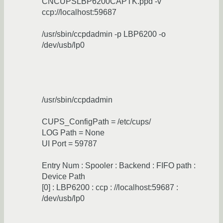
CNCUPSLBP6200CAPTK.ppd -v
ccp://localhost:59687
/usr/sbin/ccpdadmin -p LBP6200 -o
/dev/usb/lp0
/usr/sbin/ccpdadmin
CUPS_ConfigPath = /etc/cups/
LOG Path = None
UI Port = 59787
Entry Num : Spooler : Backend : FIFO path :
Device Path
[0] : LBP6200 : ccp : //localhost:59687 :
/dev/usb/lp0