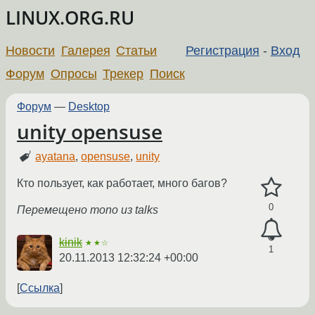
LINUX.ORG.RU
Новости
Галерея
Статьи
Регистрация
-
Вход
Форум
Опросы
Трекер
Поиск
Форум
—
Desktop
unity opensuse
ayatana
,
opensuse
,
unity
Кто пользует, как работает, много багов?
0
Перемещено mono из talks
kinik
★★☆
1
20.11.2013 12:32:24 +00:00
Ссылка